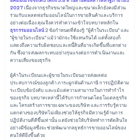
อีคอมเมิร์ซจะเติบโตถึง 3.8 ล้านล้านดอลลาร์สหรัฐภายในปี
2027
เนื่องจากธุรกิจขนาดใหญ่และขนาดเล็กยังคงมีส่วน
ร่วมกับแพลตฟอร์มออนไลน์ในการขายสินค้าและบริการ
อย่างต่อเนื่อง คุณจึงควรทําความเข้าใจบทบาทหลักใน
ธุรกรรมออนไลน์
2 ข้อกําหนดที่ต้องรู้: "ผู้ค้าในระเบียน" และ
"ผู้ขายในระเบียน" แม้ว่ามักจะใช้แทนกันได้ แต่ทั้งสองก็
แสดงถึงความรับผิดชอบและหนี้สินที่อาจเกิดขึ้นที่แตกต่าง
กัน ซึ่งอาจส่งผลกระทบอย่างรุนแรงต่อการดำเนินงานและ
ความเสี่ยงของธุรกิจ
ผู้ค้าในระเบียนและผู้ขายในระเบียนอาจส่งผลต่อ
ประสบการณ์ของลูกค้า ภาระผูกพันด้านภาษี การปฏิบัติตาม
ระเบียบข้อบังคับ และแม้แต่ความสามารถในการทํากําไร
ของธุรกิจ บทบาทเหล่านี้ได้รับการกําหนดโดยโมเดลธุรกิจ
และโครงสร้างการขายเฉพาะของบริษัท และการรับรู้ความ
แตกต่างของบริษัทไม่เพียงช่วยให้ธุรกิจมีความรู้ด้านการ
ปฏิบัติงานที่ดีขึ้นเท่านั้น แต่ยังช่วยให้บริษัททําการตัดสินใจ
อย่างมีข้อมูลซึ่งจะช่วยพัฒนากลยุทธ์การขายออนไลน์ของ
ตนให้ดียิ่งขึ้นด้วย