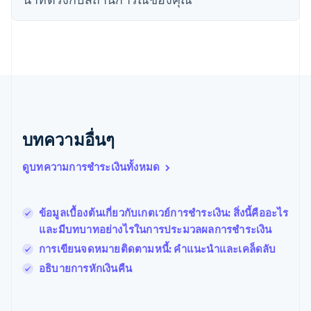
Nederlands
English
บราซิล
Português
English
บัลแกเรีย
English
เบลเยียม
Nederlands
Français
Deutsch
English
โปรตุเกส
Português
English
บทความอื่นๆ
โปแลนด์
English
ฝรั่งเศส
ดูบทความการชำระเงินทั้งหมด
Français
English
ฟินแลนด์
English
Svenska
ข้อมูลเบื้องต้นเกี่ยวกับเกตเวย์การชําระเงิน: สิ่งนี้คืออะไร
มอลตา
และมีบทบาทอย่างไรในการประมวลผลการชําระเงิน
English
มาเลเซีย
การเขียนจดหมายติดตามหนี้: คําแนะนําและเคล็ดลับ
English
简体中文
อธิบายการหักเงินคืน
เม็กซิโก
Español
English
ยิบรอลตาร์