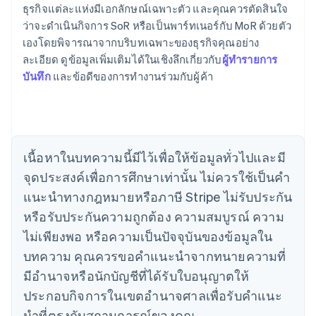
ธุรกิจแต่ละแห่งมีเอกลักษณ์เฉพาะตัว และคุณควรตัดสินใจ
English
เขตบริหารพิเศษฮ่องกง ประเทศจีน
ว่าจะดําเนินกิจการ SoR หรือเป็นพาร์ทเนอร์กับ MoR ด้วยตัว
English
简体中文
เองโดยพิจารณาจากบริบทเฉพาะของธุรกิจคุณอย่าง
แคนาดา
ละเอียด ดูข้อมูลเพิ่มเติมได้ในเชิงลึกเกี่ยวกับ
ผู้ทํารายการ
English
Français
บันทึก
และข้อดีของการทํางานร่วมกับผู้ค้า
โครเอเชีย
English
Italiano
จีนแผ่นดินใหญ่
简体中文
English
ไซปรัส
English
เนื้อหาในบทความนี้มีไว้เพื่อให้ข้อมูลทั่วไปและมี
ญี่ปุ่น
จุดประสงค์เพื่อการศึกษาเท่านั้น ไม่ควรใช้เป็นคํา
日本語
English
เดนมาร์ก
แนะนําทางกฎหมายหรือภาษี Stripe ไม่รับประกัน
English
หรือรับประกันความถูกต้อง ความสมบูรณ์ ความ
ไทย
ไม่เพียงพอ หรือความเป็นปัจจุบันของข้อมูลใน
ไทย
English
นอร์เวย์
บทความ คุณควรขอคําแนะนําจากทนายความที่
English
มีอํานาจหรือนักบัญชีที่ได้รับใบอนุญาตให้
นิวซีแลนด์
ประกอบกิจการในเขตอํานาจศาลเพื่อรับคําแนะ
English
เนเธอร์แลนด์
นําที่ตรงกับสถานการณ์ของคุณ