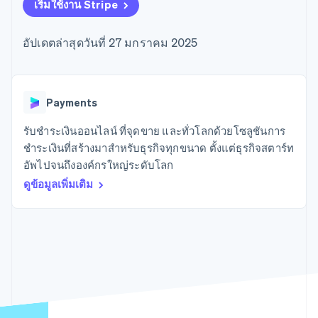
มากกว่า 125
ขายและ VAT
เริ่มใช้งาน Stripe
แพลตฟอร์ม
การใช้งาน
รายการ
Authorization
อัตโนมัติ
Revenue
แผนงานผลิตภัณฑ์
SaaS
ออกบัตรที่มีสเตเบิลคอยน์
Boost
Recognition
การประชุมประจำปีแบบ
รองรับอยู่
อัปเดตล่าสุดวันที่ 27 มกราคม 2025
ยกระดับการ
เซสชัน
จัดเตรียมและจัดการ
ระบบ
ยอมรับการ
ตำแหน่งงาน
บริการด้วยเอเจนต์
อัตโนมัติ
ชำระเงิน
Link
ห้องข่าว
ตามอุตสาหกรรม
การชำระเงินที่
สำหรับการ
Stripe
Stripe Press
Sigma
รวดเร็วขึ้น
ทำบัญชี
Payments
รายงานที่
บริษัท AI
แหล่งข้อมูล
ออกแบบเอง
แวดวงครีเอเตอร์
รับชำระเงินออนไลน์ ที่จุดขาย และทั่วโลกด้วยโซลูชันการ
Data
เกม
การติดต่อ
ชำระเงินที่สร้างมาสำหรับธุรกิจทุกขนาด ตั้งแต่ธุรกิจสตาร์ท
Pipeline
การบริการ การเดินทาง
การเชื่อมต่อการทำงาน
การซิงค์
และสันทนาการ
แอป
อัพไปจนถึงองค์กรใหญ่ระดับโลก
ติดต่อฝ่ายขาย
ข้อมูล
ประกันภัย
ตัวอย่างโค้ด
สมัครเป็นพาร์ทเนอร์
ดูข้อมูลเพิ่มเติม
สื่อและความบันเทิง
บล็อกของนักพัฒนา
องค์กรไม่แสวงผลกำไร
สถานะ API
บริการเฉพาะทาง
ภาครัฐ
เพิ่มเติม
ธุรกิจค้าปลีก
Product roadmap
ดูสิ่งที่กำลังจะมาถึง
Radar
ระบบนิเวศ
การป้องกันการฉ้อโกง
Atlas