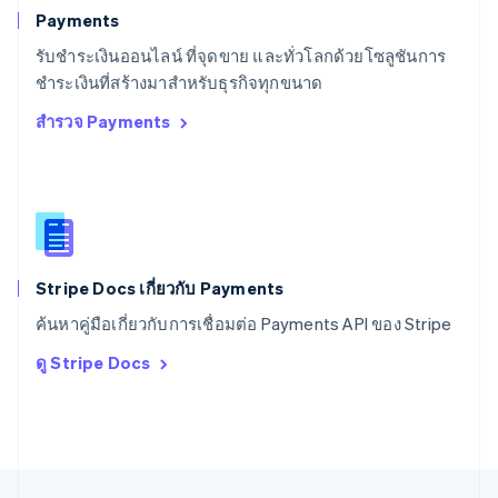
Svenska
English
Payments
สหรัฐอเมริกา
English
Español
简体中文
รับชำระเงินออนไลน์ ที่จุดขาย และทั่วโลกด้วยโซลูชันการ
สหรัฐอาหรับเอมิเรตส์
ชำระเงินที่สร้างมาสำหรับธุรกิจทุกขนาด
English
สำรวจ Payments
สหราชอาณาจักร
English
สาธารณรัฐเช็ก
English
สิงคโปร์
English
简体中文
ออสเตรเลีย
English
Stripe Docs เกี่ยวกับ Payments
ออสเตรีย
ค้นหาคู่มือเกี่ยวกับการเชื่อมต่อ Payments API ของ Stripe
Deutsch
English
อิตาลี
ดู Stripe Docs
Italiano
English
อินเดีย
English
เอสโตเนีย
English
ไอร์แลนด์