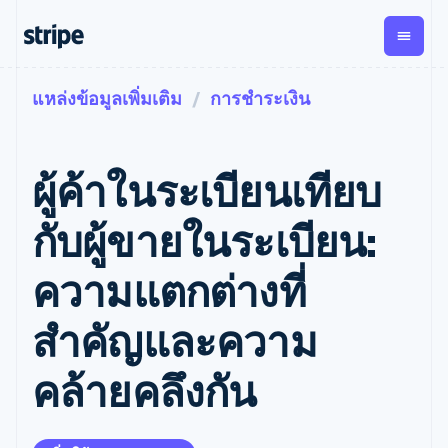
แหล่งข้อมูลเพิ่มเติม
การชำระเงิน
ตามขั้น
เอกสารประกอบ
เรียนรู้
การชำระเงิน
รายรับ
การ
แพลตฟอ
จัดการ
และ
องค์กร
Stripe Docs
บล็อก
เงิน
มาร์เก็ต
Payments
Billing
ธุรกิจสตาร์ทอัพ
ข้อมูลอ้างอิงเกี่ยวกับ API
เรื่องราวจากลูกค้า
ผู้ค้าในระเบียนเทียบ
การชำระเงิน
รายรับตาม
เพลส
ไลบรารีและ SDK
คู่มือ
ออนไลน์
แบบแผนล่วง
Stripe Apps
Global
Payment links
หน้า
Metronome
Payouts
Conne
กับผู้ขายในระเบียน:
การชำร
ตามกรณีใช้งาน
การชำระเงิน
การเรียกเก็บ
เบิกจ่าย
เงินสำห
การสนับสนุน
แบบไม่ต้อง
เงินตามการ
ให้กับ
ความแตกต่างที่
แพลตฟอ
คู่มือ
การค้าแบบใช้เอเจนต์
เขียนโค้ด
Checkout
ใช้งาน
การชำระเงิน
บุคคลที่
อีคอมเมิร์ซ
รับการสนับสนุน
UI การชำระ
ตามรอบบิล
สาม
บริการทางการเงินที่ผสาน
รับการชำระเงินออนไลน์
แพ็กเกจการสนับสนุนที่ได้
การจัดการ
สําคัญและความ
เงินสำเร็จรูป
รวมในตัว
ติดตั้งใช้งานการชำระเงิน
รับการจัดการ
การชำระเงิน
Elements
การทำงานอัตโนมัติด้าน
สำเร็จรูป
บริการเฉพาะทาง
องค์ประกอบ UI
ตามรอบบิล
Invoicing
คล้ายคลึงกัน
การเงิน
สร้างแพลตฟอร์มหรือ
ครั้งเดียวหรือ
ที่ยืดหยุ่น
ธุรกิจทั่วโลก
มาร์เก็ตเพลส
ตามแบบแผน
วิธีการชำระ
การชำระเงินในแอป
จัดการการชำระเงินตาม
เงิน
ล่วงหน้า
Tax
มาร์เก็ตเพลส
รอบบิล
เข้าถึงได้
คิดภาษีการ
บริษัท
การจัดการเงิน
เสนอการเรียกเก็บเงินตาม