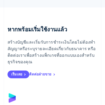
English
เยอรมนี
Deutsch
English
โรมาเนีย
English
ลักเซมเบิร์ก
หากพร้อมเริ่มใช้งานแล้ว
Français
Deutsch
English
ลัตเวีย
สร้างบัญชีและเริ่มรับการชำระเงินโดยไม่ต้องทำ
English
ลิกเตนสไตน์
สัญญาหรือระบุรายละเอียดเกี่ยวกับธนาคาร หรือ
Deutsch
English
ติดต่อเราเพื่อสร้างแพ็กเกจที่ออกแบบเองสำหรับ
ลิทัวเนีย
English
ธุรกิจของคุณ
สเปน
Español
English
สโลวาเกีย
เริ่มเลย
ติดต่อฝ่ายขาย
English
สโลวีเนีย
English
Italiano
สวิตเซอร์แลนด์
Deutsch
Français
Italiano
English
สวีเดน