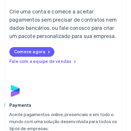
Itália
Crie uma conta e comece a aceitar
Italiano
English
Japão
pagamentos sem precisar de contratos nem
日本語
English
dados bancários, ou fale conosco para criar
Letônia
English
um pacote personalizado para sua empresa.
Liechtenstein
Deutsch
English
Comece agora
Lituânia
English
Fale com a equipe de vendas
Luxemburgo
Français
Deutsch
English
Malásia
English
简体中文
Malta
English
México
Español
English
Payments
Noruega
Aceite pagamentos online, presenciais e em todo o
English
mundo com uma solução desenvolvida para todos os
Nova Zelândia
English
tipos de empresas.