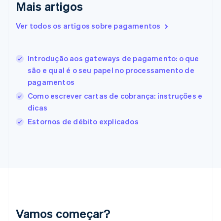
Mais artigos
Eslovênia
English
Italiano
Ver todos os artigos sobre pagamentos
Espanha
Español
English
Estados Unidos
Introdução aos gateways de pagamento: o que
English
Español
简体中文
Estônia
são e qual é o seu papel no processamento de
English
pagamentos
Finlândia
Como escrever cartas de cobrança: instruções e
English
Svenska
França
dicas
Français
English
Estornos de débito explicados
Gibraltar
English
Grécia
English
Hungria
English
Índia
English
Irlanda
Vamos começar?
English