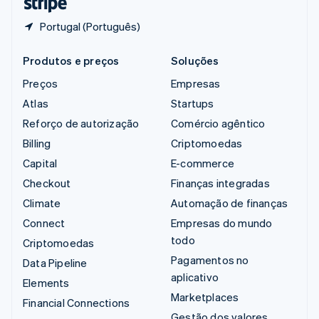
Portugal (Português)
Produtos e preços
Soluções
Preços
Empresas
Atlas
Startups
Reforço de autorização
Comércio agêntico
Billing
Criptomoedas
Capital
E-commerce
Checkout
Finanças integradas
Climate
Automação de finanças
Connect
Empresas do mundo
todo
Criptomoedas
Pagamentos no
Data Pipeline
aplicativo
Elements
Marketplaces
Financial Connections
Gestão dos valores