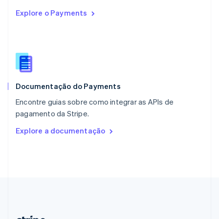
Países Baixos
Explore o Payments
Nederlands
English
Polônia
English
Portugal
Português
English
RAE de Hong Kong, China
English
简体中文
Documentação do Payments
Reino Unido
English
Encontre guias sobre como integrar as APIs de
República Tcheca
pagamento da Stripe.
English
Romênia
Explore a documentação
English
Singapura
English
简体中文
Suécia
Svenska
English
Suíça
Deutsch
Français
Italiano
English
Tailândia
ไทย
English