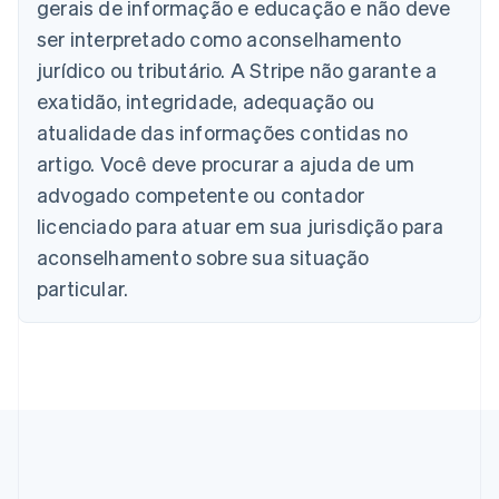
gerais de informação e educação e não deve
Áustria
ser interpretado como aconselhamento
Deutsch
English
Bélgica
jurídico ou tributário. A Stripe não garante a
Nederlands
Français
Deutsch
English
exatidão, integridade, adequação ou
Brasil
atualidade das informações contidas no
Português
English
Bulgária
artigo. Você deve procurar a ajuda de um
English
advogado competente ou contador
Canadá
English
Français
licenciado para atuar em sua jurisdição para
China continental
aconselhamento sobre sua situação
简体中文
English
Chipre
particular.
English
Croácia
English
Italiano
Dinamarca
English
Emirados Árabes Unidos
English
Eslováquia
English