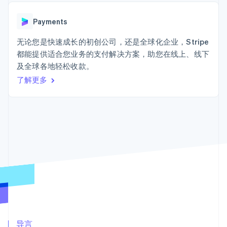
接入 125+ 种支
Stripe Sigma
产品路线图
SaaS
付方式
自定义报告
Sessions 年度大会
Terminal
Data Pipeline
Payments
招聘
线下支付
数据同步
资讯中心
Authorization
资源
无论您是快速成长的初创公司，还是全球化企业，Stripe
Stripe Press
Boost
按行业
都能提供适合您业务的支付解决方案，助您在线上、线下
支付成功率优
应用集成
及全球各地轻松收款。
化
AI 企业
代码示例
Link
创作者经济
开发者博客
了解更多
联系
加速结账
游戏
API 状态
酒店、旅游与休闲
联系销售
保险
成为合作伙伴
媒体与娱乐
非营利组织
更多
专业服务
Product roadmap
公共部门
了解未来规划
零售
Radar
欺诈防范
Atlas
生态系统
初创企业注册
合作伙伴
Climate
Stripe App Marketplace
碳移除
导言