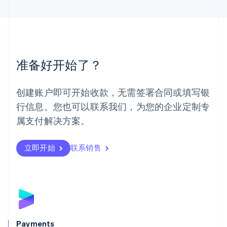
马来西亚
English
简体中文
美国
English
Español
简体中文
墨西哥
Español
English
准备好开始了？
挪威
English
葡萄牙
创建账户即可开始收款，无需签署合同或填写银
Português
English
行信息。您也可以联系我们，为您的企业定制专
日本
日本語
English
属支付解决方案。
瑞典
Svenska
English
瑞士
立即开始
联系销售
Deutsch
Français
Italiano
English
塞浦路斯
English
斯洛伐克
English
斯洛文尼亚
English
Italiano
Payments