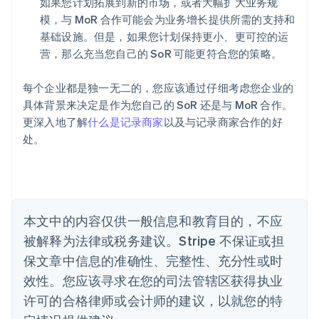
如果您计划拓展到新的市场，或者大幅扩大业务规
爱尔兰
模，与 MoR 合作可能会为业务增长提供所需的支持和
English
爱沙尼亚
基础设施。但是，如果您计划保持更小、更可控的运
English
营，那么充当您自己的 SoR 可能更符合您的策略。
奥地利
Deutsch
English
每个企业都是独一无二的，您应该通过仔细考虑您企业的
澳大利亚
具体背景来决定是作为您自己的 SoR 还是与 MoR 合作。
English
巴西
更深入地了解
什么是记录商家
以及与记录商家合作的好
Português
English
处。
保加利亚
English
比利时
Nederlands
Français
Deutsch
English
波兰
本文中的内容仅供一般信息和教育目的，不应
English
丹麦
被解释为法律或税务建议。Stripe 不保证或担
English
保文章中信息的准确性、完整性、充分性或时
德国
效性。您应该寻求在您的司法管辖区获得执业
Deutsch
English
法国
许可的合格律师或会计师的建议，以就您的特
Français
English