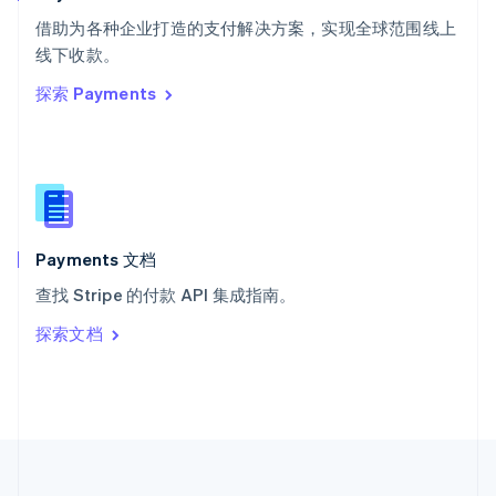
泰国
ไทย
English
借助为各种企业打造的支付解决方案，实现全球范围线上
希腊
线下收款。
English
探索 Payments
西班牙
Español
English
新加坡
English
简体中文
新西兰
English
匈牙利
English
Payments 文档
意大利
查找 Stripe 的付款 API 集成指南。
Italiano
English
印度
探索文档
English
英国
English
直布罗陀
English
中国内地
简体中文
English