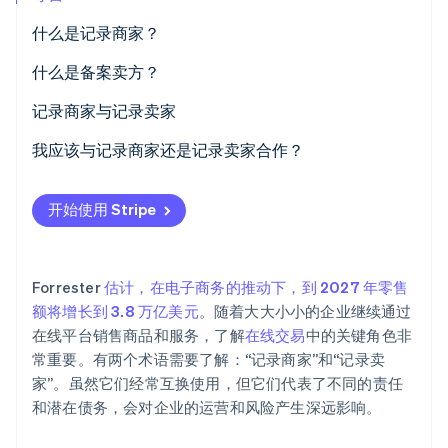
什么是记录商家？
什么是备案卖方？
Stripe Sessions 2026
记录商家与记录卖家
了解 Stripe 如何为 AI 构建经济基础设施。
立即观看
场景一：记录商家和记录卖家作为不同实体的情况
我应该与记录商家还是记录卖家合作？
场景二：作为同一实体的记录商家和记录卖家
开始使用 Stripe
Forrester
估计，在电子商务的推动下，到 2027 年零售
额将增长到 3.8 万亿美元
。随着大大小小的企业继续通过
在线平台销售商品和服务，了解
在线交易
中的关键角色非
常重要。有两个术语需要了解：“记录商家”和“记录卖
家”。虽然它们经常互换使用，但它们代表了不同的责任
和潜在债务，会对企业的运营和风险产生深远影响。