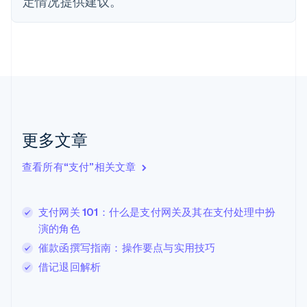
定情况提供建议。
芬兰
English
Svenska
荷兰
Nederlands
English
加拿大
English
Français
捷克
English
克罗地亚
English
Italiano
更多文章
拉脱维亚
English
查看所有“支付”相关文章
立陶宛
English
列支敦士登
支付网关 101：什么是支付网关及其在支付处理中扮
Deutsch
English
卢森堡
演的角色
Français
Deutsch
English
催款函撰写指南：操作要点与实用技巧
罗马尼亚
借记退回解析
English
马尔他
English