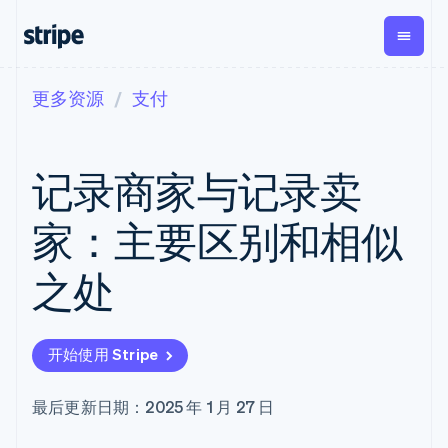
更多资源
支付
按企业阶段
文档
学习
支付
营收
资金管
平台
理
易市
大型企业
Stripe 文档
博客
Payments
Billing
初创企业
API 参考文档
客户案例
记录商家与记录卖
在线支付
经常性收入
Global
Conn
库与 SDK
指南
Managed
Metronome
Payouts
Stripe Apps
Payments
按用量计费
平台
家：主要区别和相似
备案商家解决
Subscriptions
向第三
按应用场景
方案
方打款
支持
订阅管理
Payment links
Crypto
之处
指南
智能体商务
Invoicing
钱包、
加密货币
获取支持
无代码支付
一次性或定期
稳定币
电子商务
接受线上付款
托管支持方案
Checkout
账单
发行和
嵌入式金融
实施预置结账流程
专业服务
预构建支付界
Tax
发卡基
开始使用 Stripe
财务自动化
构建平台或交易市场
面
销售税和增值
础设施
全球化企业
管理订阅
Elements
税自动化
应用内支付
提供按用量计费
灵活的 UI 组件
Revenue
最后更新日期：2025 年 1 月 27 日
交易市场
发行稳定币支持的支付卡
Payment
Recognition
公司
资金管理
通过智能体配置和管理服
methods
会计自动化
平台
务