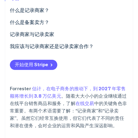
Stripe Sessions 2026
什么是记录商家？
了解 Stripe 如何为 AI 构建经济基础设施。
立即观看
什么是备案卖方？
记录商家与记录卖家
场景一：记录商家和记录卖家作为不同实体的情况
我应该与记录商家还是记录卖家合作？
场景二：作为同一实体的记录商家和记录卖家
开始使用 Stripe
Forrester
估计，在电子商务的推动下，到 2027 年零售
额将增长到 3.8 万亿美元
。随着大大小小的企业继续通过
在线平台销售商品和服务，了解
在线交易
中的关键角色非
常重要。有两个术语需要了解：“记录商家”和“记录卖
家”。虽然它们经常互换使用，但它们代表了不同的责任
和潜在债务，会对企业的运营和风险产生深远影响。