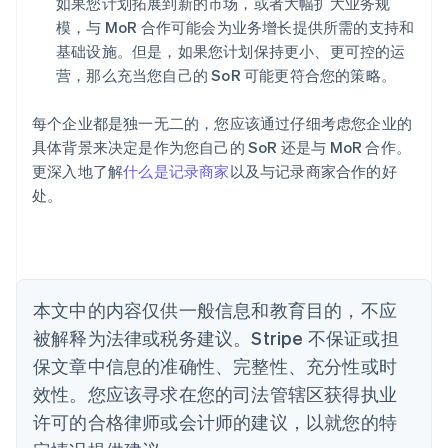
如果您计划拓展到新的市场，或者大幅扩大业务规
爱尔兰
模，与 MoR 合作可能会为业务增长提供所需的支持和
English
爱沙尼亚
基础设施。但是，如果您计划保持更小、更可控的运
English
营，那么充当您自己的 SoR 可能更符合您的策略。
奥地利
Deutsch
English
每个企业都是独一无二的，您应该通过仔细考虑您企业的
澳大利亚
具体背景来决定是作为您自己的 SoR 还是与 MoR 合作。
English
巴西
更深入地了解
什么是记录商家
以及与记录商家合作的好
Português
English
处。
保加利亚
English
比利时
Nederlands
Français
Deutsch
English
波兰
本文中的内容仅供一般信息和教育目的，不应
English
丹麦
被解释为法律或税务建议。Stripe 不保证或担
English
保文章中信息的准确性、完整性、充分性或时
德国
效性。您应该寻求在您的司法管辖区获得执业
Deutsch
English
法国
许可的合格律师或会计师的建议，以就您的特
Français
English