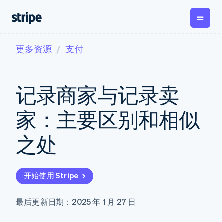
更多资源
支付
按企业阶段
文档
学习
支付
营收
资金管
平台
理
易市
大型企业
Stripe 文档
博客
Payments
Billing
初创企业
API 参考文档
客户案例
记录商家与记录卖
在线支付
经常性收入
Global
Conn
库与 SDK
指南
Payment links
Metronome
Payouts
Stripe Apps
按用量计费
平台
家：主要区别和相似
无代码支付
Subscriptions
向第三
按应用场景
Checkout
方打款
支持
预构建支付界
订阅管理
Crypto
之处
指南
智能体商务
面
Invoicing
钱包、
加密货币
获取支持
一次性或定期
Elements
稳定币
电子商务
接受线上付款
托管支持方案
灵活的 UI 组件
账单
发行和
嵌入式金融
实施预置结账流程
专业服务
支付方式
Tax
发卡基
开始使用 Stripe
财务自动化
构建平台或交易市场
支持 125 种以
销售税和增值
础设施
全球化企业
管理订阅
上
税自动化
应用内支付
提供按用量计费
Terminal
Revenue
最后更新日期：2025 年 1 月 27 日
交易市场
发行稳定币支持的支付卡
线下支付
Recognition
公司
资金管理
通过智能体配置和管理服
会计自动化
Authorization
平台
务