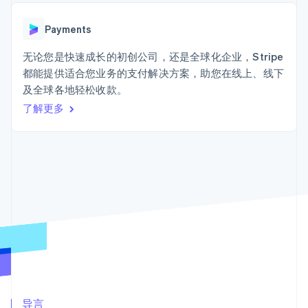
Boost
Stripe Sigma
产品路线图
SaaS
支付成功率优
自定义报告
Sessions 年度大会
化
Data Pipeline
Payments
招聘
数据同步
Link
资讯中心
加速结账
资源
无论您是快速成长的初创公司，还是全球化企业，Stripe
Stripe Press
按行业
都能提供适合您业务的支付解决方案，助您在线上、线下
应用集成
及全球各地轻松收款。
AI 企业
代码示例
创作者经济
开发者博客
了解更多
联系
更多
游戏
API 状态
Product roadmap
酒店、旅游与休闲
联系销售
了解未来规划
保险
成为合作伙伴
媒体与娱乐
Radar
非营利组织
欺诈防范
专业服务
Atlas
公共部门
初创企业注册
零售
Climate
碳移除
生态系统
合作伙伴
Stripe App Marketplace
导言