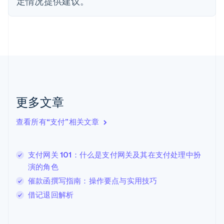
定情况提供建议。
芬兰
English
Svenska
荷兰
Nederlands
English
加拿大
English
Français
捷克
English
克罗地亚
English
Italiano
更多文章
拉脱维亚
English
查看所有“支付”相关文章
立陶宛
English
列支敦士登
支付网关 101：什么是支付网关及其在支付处理中扮
Deutsch
English
卢森堡
演的角色
Français
Deutsch
English
催款函撰写指南：操作要点与实用技巧
罗马尼亚
借记退回解析
English
马尔他
English