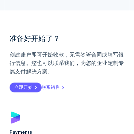
马来西亚
English
简体中文
美国
English
Español
简体中文
墨西哥
Español
English
准备好开始了？
挪威
English
葡萄牙
创建账户即可开始收款，无需签署合同或填写银
Português
English
行信息。您也可以联系我们，为您的企业定制专
日本
日本語
English
属支付解决方案。
瑞典
Svenska
English
瑞士
立即开始
联系销售
Deutsch
Français
Italiano
English
塞浦路斯
English
斯洛伐克
English
斯洛文尼亚
English
Italiano
Payments