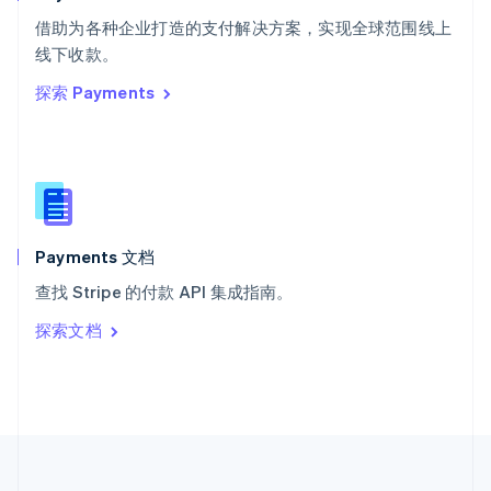
泰国
ไทย
English
借助为各种企业打造的支付解决方案，实现全球范围线上
希腊
线下收款。
English
探索 Payments
西班牙
Español
English
新加坡
English
简体中文
新西兰
English
匈牙利
English
Payments 文档
意大利
查找 Stripe 的付款 API 集成指南。
Italiano
English
印度
探索文档
English
英国
English
直布罗陀
English
中国内地
简体中文
English