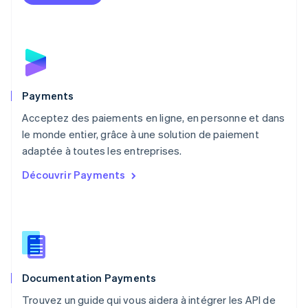
English
Mexique
Español
English
Norvège
English
Nouvelle-Zélande
English
Payments
Pays-Bas
Acceptez des paiements en ligne, en personne et dans
Nederlands
English
le monde entier, grâce à une solution de paiement
Pologne
English
adaptée à toutes les entreprises.
Portugal
Découvrir Payments
Português
English
R.A.S. de Hong Kong, Chine
English
简体中文
République tchèque
English
Roumanie
English
Documentation Payments
Royaume-Uni
English
Trouvez un guide qui vous aidera à intégrer les API de
Singapour