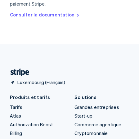
paiement Stripe.
English
简体中文
Slovaquie
Consulter la documentation
English
Slovénie
English
Italiano
Suède
Svenska
English
Suisse
Deutsch
Français
Italiano
English
Thaïlande
ไทย
English
Luxembourg (Français)
Produits et tarifs
Solutions
Tarifs
Grandes entreprises
Atlas
Start-up
Authorization Boost
Commerce agentique
Billing
Cryptomonnaie