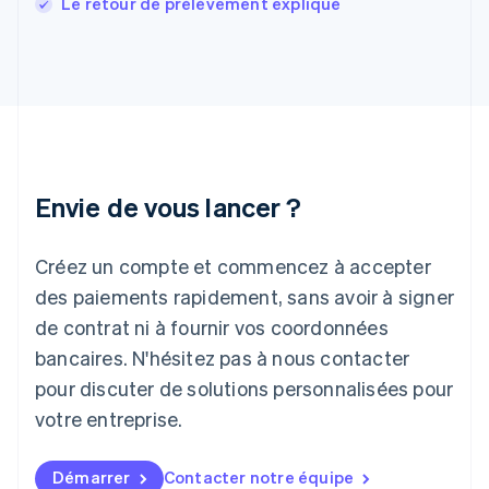
Le retour de prélèvement expliqué
English
Hongrie
English
Inde
English
Irlande
English
Italie
Italiano
English
Envie de vous lancer ?
Japon
日本語
English
Créez un compte et commencez à accepter
Lettonie
English
des paiements rapidement, sans avoir à signer
Liechtenstein
de contrat ni à fournir vos coordonnées
Deutsch
English
Lituanie
bancaires. N'hésitez pas à nous contacter
English
pour discuter de solutions personnalisées pour
Luxembourg
votre entreprise.
Français
Deutsch
English
Malaisie
English
简体中文
Démarrer
Contacter notre équipe
Malte