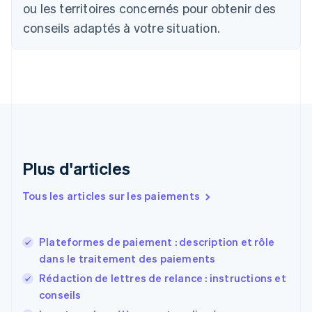
ou les territoires concernés pour obtenir des
简体中文
English
Chypre
conseils adaptés à votre situation.
English
Croatie
English
Italiano
Danemark
English
Émirats arabes unis
English
Espagne
Español
English
Plus d'articles
Estonie
English
Tous les articles sur les paiements
États-Unis
English
Español
简体中文
Finlande
English
Svenska
Plateformes de paiement : description et rôle
France
dans le traitement des paiements
Français
English
Rédaction de lettres de relance : instructions et
Gibraltar
conseils
English
Grèce