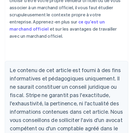
choisir d'être votre propre vendeur officiel ou de vous
associer à un marchand officiel, il vous faut étudier
scrupuleusement le contexte propre à votre
entreprise. Apprenez-en plus sur
ce qu'est un
marchand officiel
et sur les avantages de travailler
avec un marchand officiel.
Allemagne
Deutsch
English
Australie
English
Le contenu de cet article est fourni à des fins
Autriche
informatives et pédagogiques uniquement. Il
Deutsch
English
Belgique
ne saurait constituer un conseil juridique ou
Nederlands
Français
Deutsch
English
fiscal. Stripe ne garantit pas l'exactitude,
Brésil
l'exhaustivité, la pertinence, ni l'actualité des
Português
English
Bulgarie
informations contenues dans cet article. Nous
English
vous conseillons de solliciter l'avis d'un avocat
Canada
English
Français
compétent ou d'un comptable agréé dans le
Chine continentale