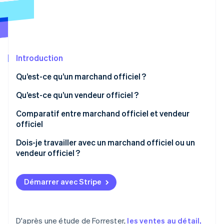
Découvrez les prochaines évolutions
Commerce en ligne
Radar
Prévention de la fraude
Écosystème
Atlas
Constitution de start-up
Introduction
Partenaires
Climate
Stripe App Marketplace
Qu’est-ce qu’un marchand officiel ?
Élimination du carbone
Qu’est-ce qu’un vendeur officiel ?
Identity
Vérification de l'identité
Comparatif entre marchand officiel et vendeur
officiel
Scénario 1 : marchand officiel et vendeur officiel en
Dois-je travailler avec un marchand officiel ou un
tant qu’entités distinctes
vendeur officiel ?
Stripe Sessions 2026
Scénario 2 : marchand officiel et vendeur officiel en
Découvrez comment Stripe construit l’infrastructure écono
Regarder la vidéo
tant qu’entité unique
Démarrer avec Stripe
D'après une étude de Forrester,
les ventes au détail,