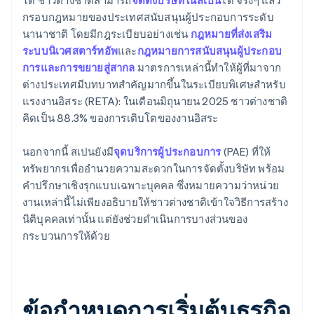
ได้ ชาวต่างชาติสามารถ
จัดตั้งบริษัทในสเปน
ได้ จริงๆ แล้ว
กรอบกฎหมายของประเทศสนับสนุนผู้ประกอบการระดับ
นานาชาติ โดยมีกฎระเบียบอย่างเช่น
กฎหมายที่ส่งเสริม
ระบบนิเวศสตาร์ทอัพ
และ
กฎหมายการสนับสนุนผู้ประกอบ
การและการขยายสู่สากล
มาตรการเหล่านี้ทำให้ผู้ที่มาจาก
ต่างประเทศมีบทบาทสำคัญมากขึ้นในระเบียบพิเศษสำหรับ
แรงงานอิสระ (RETA): ในเดือนมิถุนายน 2025 ชาวต่างชาติ
คิดเป็น 88.3% ของการเติบโตของงานอิสระ
นอกจากนี้ สเปนยังมี
จุดบริการผู้ประกอบการ
(PAE) ที่ให้
ทรัพยากรเพื่ออำนวยความสะดวกในการจัดตั้งบริษัท พร้อม
คำปรึกษาเชิงรุกแบบเฉพาะบุคคล ซึ่งหมายความว่าหน่วย
งานเหล่านี้ไม่เพียงอธิบายให้ชาวต่างชาติเข้าใจวิธีการสร้าง
นิติบุคคลเท่านั้น แต่ยังช่วยดำเนินการบางส่วนของ
กระบวนการให้ด้วย
ข้อกำหนดการเริ่มต้นธุรกิจ