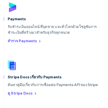
สวิตเซอร์แลนด์
Deutsch
Français
Italiano
English
สวีเดน
Svenska
English
Payments
สหรัฐอเมริกา
English
Español
简体中文
รับชำระเงินออนไลน์ ที่จุดขาย และทั่วโลกด้วยโซลูชันการ
สหรัฐอาหรับเอมิเรตส์
ชำระเงินที่สร้างมาสำหรับธุรกิจทุกขนาด
English
สำรวจ Payments
สหราชอาณาจักร
English
สาธารณรัฐเช็ก
English
สิงคโปร์
English
简体中文
ออสเตรเลีย
English
Stripe Docs เกี่ยวกับ Payments
ออสเตรีย
ค้นหาคู่มือเกี่ยวกับการเชื่อมต่อ Payments API ของ Stripe
Deutsch
English
อิตาลี
ดู Stripe Docs
Italiano
English
อินเดีย
English