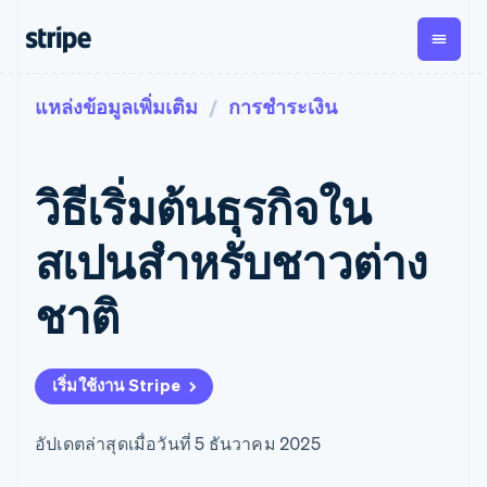
แหล่งข้อมูลเพิ่มเติม
การชำระเงิน
ตามขั้น
เอกสารประกอบ
เรียนรู้
การชำระเงิน
รายรับ
การ
แพลตฟอ
จัดการ
และ
องค์กร
Stripe Docs
บล็อก
เงิน
มาร์เก็ต
Payments
Billing
ธุรกิจสตาร์ทอัพ
ข้อมูลอ้างอิงเกี่ยวกับ API
เรื่องราวจากลูกค้า
วิธีเริ่มต้นธุรกิจใน
การชำระเงิน
รายรับตาม
เพลส
ไลบรารีและ SDK
คู่มือ
ออนไลน์
แบบแผนล่วง
Stripe Apps
Global
Payment links
หน้า
Metronome
Payouts
Conne
สเปนสำหรับชาวต่าง
การชำร
ตามกรณีใช้งาน
การชำระเงิน
การเรียกเก็บ
เบิกจ่าย
เงินสำห
การสนับสนุน
แบบไม่ต้อง
เงินตามการ
ให้กับ
ชาติ
แพลตฟอ
คู่มือ
การค้าแบบใช้เอเจนต์
เขียนโค้ด
Checkout
ใช้งาน
การชำระเงิน
บุคคลที่
อีคอมเมิร์ซ
รับการสนับสนุน
UI การชำระ
ตามรอบบิล
สาม
บริการทางการเงินที่ผสาน
รับการชำระเงินออนไลน์
แพ็กเกจการสนับสนุนที่ได้
การจัดการ
เงินสำเร็จรูป
รวมในตัว
ติดตั้งใช้งานการชำระเงิน
รับการจัดการ
การชำระเงิน
Elements
เริ่มใช้งาน Stripe
การทำงานอัตโนมัติด้าน
สำเร็จรูป
บริการเฉพาะทาง
องค์ประกอบ UI
ตามรอบบิล
Invoicing
การเงิน
สร้างแพลตฟอร์มหรือ
ครั้งเดียวหรือ
ที่ยืดหยุ่น
ธุรกิจทั่วโลก
มาร์เก็ตเพลส
ตามแบบแผน
วิธีการชำระ
อัปเดตล่าสุดเมื่อวันที่ 5 ธันวาคม 2025
การชำระเงินในแอป
จัดการการชำระเงินตาม
เงิน
ล่วงหน้า
Tax
มาร์เก็ตเพลส
รอบบิล
เข้าถึงได้
คิดภาษีการ
บริษัท
การจัดการเงิน
เสนอการเรียกเก็บเงินตาม