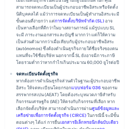
เมื่อเริ่มต้นธุรกิจในสเปนในฐานะผู้ไม่มีถิ่นพำนัก คุณ
สามารถจดทะเบียนเป็นผู้ประกอบอาชีพอิสระหรือจัดตั้ง
นิติบุคคลได้ แม้ว่าการจดทะเบียนเป็นผู้ทำงานอิสระจะมี
ขั้นตอนที่ง่ายกว่า แต่
การจัดตั้งบริษัทจำกัด (SL)
อาจ
เป็นทางเลือกที่ดีกว่าในบางสถานการณ์ แม้รูปแบบ SL
จะมี ภาระงานเอกสารและบัญชี มากกว่า แต่ก็ให้ความ
เป็นส่วนตัวมากกว่าเมื่อเทียบกับผู้ประกอบอาชีพอิสระ
(
autónomos
) ซึ่งต้องดำเนินธุรกิจภายใต้ชื่อจริงของตน
แทนที่จะใช้ชื่อบริษัท นอกจากนี้ SL ยังอาจมีภาระภาษี
โดยรวมต่ำกว่าหากกำไรเกินประมาณ 60,000 ยูโรต่อปี
จดทะเบียนจัดตั้งธุรกิจ
หากต้องการดำเนินธุรกิจส่วนตัวในฐานะผู้ประกอบอาชีพ
อิสระ ให้จดทะเบียนโดยกรอก
แบบฟอร์ม 036
ของกรม
สรรพากรสเปน (AEAT) โดยต้องระบุหมวดภาษีสำหรับ
กิจกรรมเศรษฐกิจ (IAE) ให้ตรงกับกิจกรรมที่เลือก หาก
เลือกจัดตั้งบริษัท สามารถดำเนินการผ่าน
ศูนย์ข้อมูลและ
เครือข่ายเพื่อการจัดตั้งธุรกิจ (CIRCE)
ในกรณีนี้ จะมีขั้น
ตอนต่างๆ ได้แก่ การยื่น
เอกสารอิเล็กทรอนิกส์ฉบับเดียว