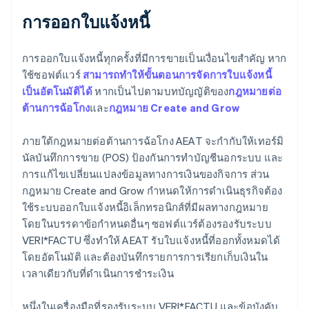
การออกใบแจ้งหนี้
การออกใบแจ้งหนี้ทุกครั้งที่มีการขายเป็นเงื่อนไขสำคัญ หาก
ใช้ซอฟต์แวร์
สามารถทำให้ขั้นตอนการจัดการใบแจ้งหนี้
เป็นอัตโนมัติได้
หากเป็นไปตามบทบัญญัติของ
กฎหมายต่อ
ต้านการฉ้อโกง
และ
กฎหมาย Create and Grow
ภายใต้กฎหมายต่อต้านการฉ้อโกง AEAT จะกำกับให้เทอร์มิ
นัลบันทึกการขาย (POS) ป้องกันการทำบัญชีนอกระบบ และ
การแก้ไขเปลี่ยนแปลงข้อมูลทางการเงินของกิจการ ส่วน
กฎหมาย Create and Grow กำหนดให้การดำเนินธุรกิจต้อง
ใช้ระบบออกใบแจ้งหนี้อิเล็กทรอนิกส์ที่มีผลทางกฎหมาย
โดยในบรรดาข้อกำหนดอื่นๆ ซอฟต์แวร์ต้องรองรับระบบ
VERI*FACTU ซึ่งทำให้ AEAT รับใบแจ้งหนี้ที่ออกทั้งหมดได้
โดยอัตโนมัติ และต้องบันทึกรายการการเรียกเก็บเงินใน
เวลาเดียวกับที่ดำเนินการชำระเงิน
หนึ่งในเครื่องมือที่รองรับระบบ VERI*FACTU และข้อบังคับ