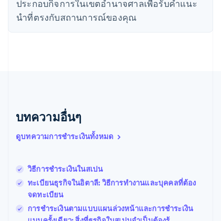
ประกอบกิจการในเขตอํานาจศาลเพื่อรับคําแนะ
นิวซีแลนด์
English
นําที่ตรงกับสถานการณ์ของคุณ
เนเธอร์แลนด์
Nederlands
English
บราซิล
Português
English
บัลแกเรีย
English
เบลเยียม
Nederlands
Français
Deutsch
English
โปรตุเกส
บทความอื่นๆ
Português
English
โปแลนด์
ดูบทความการชำระเงินทั้งหมด
English
ฝรั่งเศส
Français
English
ฟินแลนด์
วิธีการชำระเงินในสเปน
English
Svenska
ทะเบียนธุรกิจในอิตาลี: วิธีการทำงานและบุคคลที่ต้อง
มอลตา
จดทะเบียน
English
มาเลเซีย
การชำระเงินตามแบบแผนล่วงหน้าและการชำระเงิน
English
简体中文
แบบครั้งเดียว: สิ่งที่ธุรกิจในสเปนจำเป็นต้องรู้