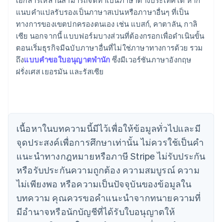
เอกสารเหล่านี้สามารถจัดทำเป็นภาษาต่างประเทศได้ หาก
แนบคำแปลรับรองเป็นภาษาสเปนหรือภาษาอื่นๆ ที่เป็น
ทางการของเขตปกครองตนเอง เช่น แบสก์, คาตาลัน, กาลิ
กรีซ
เซีย นอกจากนี้ แบบฟอร์มบางส่วนที่ต้องกรอกเพื่อดำเนินขั้น
English
เขตบริหารพิเศษฮ่องกง ประเทศจีน
ตอนเริ่มธุรกิจมีฉบับภาษาอื่นที่ไม่ใช่ภาษาทางการด้วย รวม
English
简体中文
ถึง
แบบคำขอใบอนุญาตพำนัก
ซึ่งมีเวอร์ชันภาษาอังกฤษ
แคนาดา
ฝรั่งเศส เยอรมัน และรัสเซีย
English
Français
โครเอเชีย
English
Italiano
จีนแผ่นดินใหญ่
简体中文
English
ไซปรัส
เนื้อหาในบทความนี้มีไว้เพื่อให้ข้อมูลทั่วไปและมี
English
จุดประสงค์เพื่อการศึกษาเท่านั้น ไม่ควรใช้เป็นคํา
ญี่ปุ่น
แนะนําทางกฎหมายหรือภาษี Stripe ไม่รับประกัน
日本語
English
เดนมาร์ก
หรือรับประกันความถูกต้อง ความสมบูรณ์ ความ
English
ไม่เพียงพอ หรือความเป็นปัจจุบันของข้อมูลใน
ไทย
บทความ คุณควรขอคําแนะนําจากทนายความที่
ไทย
English
นอร์เวย์
มีอํานาจหรือนักบัญชีที่ได้รับใบอนุญาตให้
English