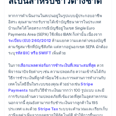
สเปนสำหรับชาวต่างชาติ
หากการดำเนินงานในสเปนอยู่ในรูปแบบผู้ประกอบอาชีพ
อิสระ คุณสามารถรับรายได้เข้าบัญชีธนาคารในประเทศ
บ้านเกิดได้โดยตรง กรณีบัญชีอยู่ในเขต Single Euro
Payments Area (SEPA) ใช้เพียง IBAN ก็เท่านั้น เนื่องจาก
ระเบียบ (EU) 260/2012
ห้ามแยกความแตกต่างของบัญชี
ตามรัฐสมาชิกที่บัญชีสังกัด แต่หากอยู่นอกเขต SEPA มักต้อง
ระบุ
รหัส BIC หรือ SWIFT
เพิ่มด้วย
ในการ
เลือกแพลตฟอร์มการชำระเงินที่เหมาะสมที่สุด
ควร
พิจารณาปัจจัยต่างๆ เช่น ความปลอดภัย ความเข้ากันได้กับ
วิธีการชำระเงินที่ลูกค้านิยมใช้ และการผสานการทำงานกับ
เทคโนโลยีอื่นในระบบของคุณ ตัวอย่างเช่น
Stripe
Payments
รองรับวิธีชำระเงินมากกว่า 100 รูปแบบ และมี
การรับรองด้านความปลอดภัยที่เข้มงวดที่สุดในอุตสาหกรรม
นอกจากนี้ คุณยังสามารถรับชำระเงินจากลูกค้าใน 195
ประเทศ และด้วย
Stripe Tax
ระบบจะคำนวณและเรียกเก็บ
ภาษีมูลค่าเพิ่มจากยอดขายให้อัตโนมัติ ทำให้การยื่นแบบ