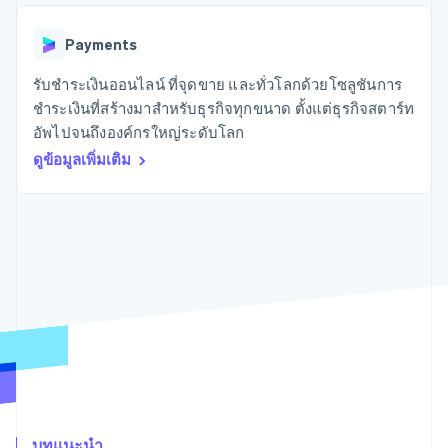
มากกว่า 125
ขายและ VAT
แพลตฟอร์ม
การใช้งาน
รายการ
Authorization
อัตโนมัติ
Revenue
แผนงานผลิตภัณฑ์
SaaS
ออกบัตรที่มีสเตเบิลคอยน์
Boost
Recognition
Payments
การประชุมประจำปีแบบ
รองรับอยู่
ยกระดับการ
เซสชัน
จัดเตรียมและจัดการ
ระบบ
ยอมรับการ
รับชำระเงินออนไลน์ ที่จุดขาย และทั่วโลกด้วยโซลูชันการ
ตำแหน่งงาน
บริการด้วยเอเจนต์
อัตโนมัติ
ชำระเงิน
Link
ห้องข่าว
ชำระเงินที่สร้างมาสำหรับธุรกิจทุกขนาด ตั้งแต่ธุรกิจสตาร์ท
ตามอุตสาหกรรม
การชำระเงินที่
สำหรับการ
Stripe
Stripe Press
อัพไปจนถึงองค์กรใหญ่ระดับโลก
Sigma
รวดเร็วขึ้น
ทำบัญชี
รายงานที่
บริษัท AI
ดูข้อมูลเพิ่มเติม
แหล่งข้อมูล
ออกแบบเอง
แวดวงครีเอเตอร์
Data
เกม
การติดต่อ
Pipeline
การบริการ การเดินทาง
การเชื่อมต่อการทำงาน
การซิงค์
และสันทนาการ
แอป
ติดต่อฝ่ายขาย
ข้อมูล
ประกันภัย
ตัวอย่างโค้ด
สมัครเป็นพาร์ทเนอร์
สื่อและความบันเทิง
บล็อกของนักพัฒนา
องค์กรไม่แสวงผลกำไร
สถานะ API
บริการเฉพาะทาง
ภาครัฐ
เพิ่มเติม
ธุรกิจค้าปลีก
Product roadmap
ดูสิ่งที่กำลังจะมาถึง
Radar
ระบบนิเวศ
การป้องกันการฉ้อโกง
บทแนะนำ
Atlas