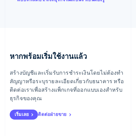
เม็กซิโก
Español
English
ยิบรอลตาร์
English
เยอรมนี
Deutsch
English
โรมาเนีย
English
ลักเซมเบิร์ก
หากพร้อมเริ่มใช้งานแล้ว
Français
Deutsch
English
ลัตเวีย
สร้างบัญชีและเริ่มรับการชำระเงินโดยไม่ต้องทำ
English
ลิกเตนสไตน์
สัญญาหรือระบุรายละเอียดเกี่ยวกับธนาคาร หรือ
Deutsch
English
ติดต่อเราเพื่อสร้างแพ็กเกจที่ออกแบบเองสำหรับ
ลิทัวเนีย
English
ธุรกิจของคุณ
สเปน
Español
English
สโลวาเกีย
เริ่มเลย
ติดต่อฝ่ายขาย
English
สโลวีเนีย
English
Italiano