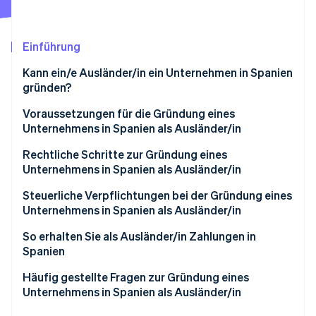
Betrugsprävention
Ecosystem
Atlas
Start-up-Gründung
Partner
Einführung
Stripe App-Marktplatz
Climate
Kann ein/e Ausländer/in ein Unternehmen in Spanien
CO₂-Entnahme
gründen?
Identity
Online-Identitätsprüfung
Voraussetzungen für die Gründung eines
Unternehmens in Spanien als Ausländer/in
Nicht-EU-Ausländer/innen
Rechtliche Schritte zur Gründung eines
Unternehmens in Spanien als Ausländer/in
EU-Ausländer/innen
Stripe-Sessions 2026
Steuerliche Verpflichtungen bei der Gründung eines
Erfahren Sie, wie Stripe Lösungen für die Wirts
Unternehmens in Spanien als Ausländer/in
Jetzt ansehen
Handhabung der USt.
So erhalten Sie als Ausländer/in Zahlungen in
Spanien
Rechnungen ausstellen
Häufig gestellte Fragen zur Gründung eines
Zahlung der IRNR
Unternehmens in Spanien als Ausländer/in