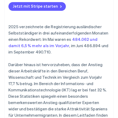
Ist es verpflichtend, bei der Gründung eines
Unternehmens in Spanien als Ausländer/in eine
Jetzt mit Stripe starten
Steuervertretung zu benennen?
Gibt es Zuschüsse für Ausländer/innen, die ein
2025 verzeichnete die Registrierung ausländischer
Unternehmen in Spanien gründen möchten?
Selbstständiger in drei aufeinanderfolgenden Monaten
Ist es möglich, ein Unternehmen in Spanien zu
einen Rekordwert: Im Mai waren es
484.062 und
gründen, ohne Spanisch zu sprechen?
damit 6,5 % mehr als im Vorjahr
, im Juni 486.894 und
im September 490.710.
Darüber hinaus ist hervorzuheben, dass der Anstieg
dieser Arbeitskräfte in den Bereichen Beruf,
Wissenschaft und Technik im Vergleich zum Vorjahr
17,7 % betrug. Im Bereich der Informations- und
Kommunikationstechnologie (IKT) lag er bei fast 32 %.
Diese Statistiken spiegeln einen besonders
bemerkenswerten Anstieg qualifizierter Experten
wider und bestätigen die starke Attraktivität Spaniens
für Unternehmermigranten. In diesem Leitfaden finden