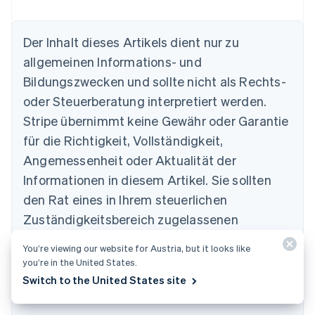
Australien
Der Inhalt dieses Artikels dient nur zu
English
allgemeinen Informations- und
Belgien
Nederlands
Français
Deutsch
English
Bildungszwecken und sollte nicht als Rechts-
Brasilien
oder Steuerberatung interpretiert werden.
Português
English
Bulgarien
Stripe übernimmt keine Gewähr oder Garantie
English
für die Richtigkeit, Vollständigkeit,
Dänemark
Angemessenheit oder Aktualität der
English
Deutschland
Informationen in diesem Artikel. Sie sollten
Deutsch
English
den Rat eines in Ihrem steuerlichen
Estland
Zuständigkeitsbereich zugelassenen
English
Festlandchina
kompetenten Rechtsbeistands oder von einer
简体中文
English
You’re viewing our website for Austria, but it looks like
Steuerberatungsstelle einholen und sich
Finnland
you’re in the United States.
English
Svenska
hinsichtlich Ihrer speziellen Situation beraten
Switch to the United States site
Frankreich
lassen.
Français
English