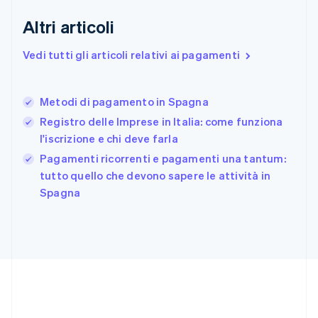
Finlandia
Altri articoli
English
Svenska
Francia
Vedi tutti gli articoli relativi ai pagamenti
Français
English
Germania
Deutsch
English
Metodi di pagamento in Spagna
Giappone
日本語
English
Registro delle Imprese in Italia: come funziona
Gibilterra
l'iscrizione e chi deve farla
English
Pagamenti ricorrenti e pagamenti una tantum:
Grecia
English
tutto quello che devono sapere le attività in
India
Spagna
English
Irlanda
English
Italia
Italiano
English
Lettonia
English
Liechtenstein
Deutsch
English