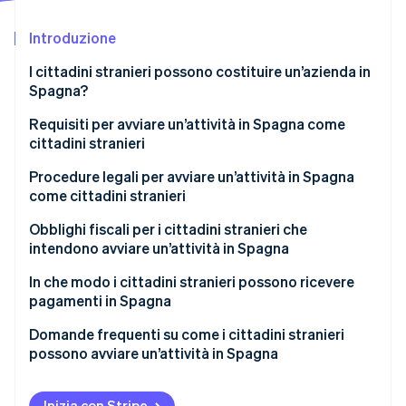
Scopri cosa ti aspetta
Introduzione
Radar
Ecosistema
Prevenzione delle frodi
I cittadini stranieri possono costituire un’azienda in
Partner
Atlas
Spagna?
Stripe App Marketplace
Costituzione di start-up
Requisiti per avviare un’attività in Spagna come
Climate
cittadini stranieri
Rimozione del carbonio
Identity
Cittadini stranieri extra UE
Procedure legali per avviare un’attività in Spagna
Verifica online dell'identità
come cittadini stranieri
Cittadini stranieri dell’UE
Obblighi fiscali per i cittadini stranieri che
intendono avviare un’attività in Spagna
Gestione dell’IVA
In che modo i cittadini stranieri possono ricevere
Stripe Sessions 2026
pagamenti in Spagna
Scopri come Stripe sta costruendo l'infrastruttura economi
Emissione di fatture
Guarda ora
Domande frequenti su come i cittadini stranieri
Pagamento dell’IRNR
possono avviare un’attività in Spagna
È obbligatorio nominare un rappresentante fiscale
quando si avvia un’attività in Spagna da cittadini
Inizia con Stripe