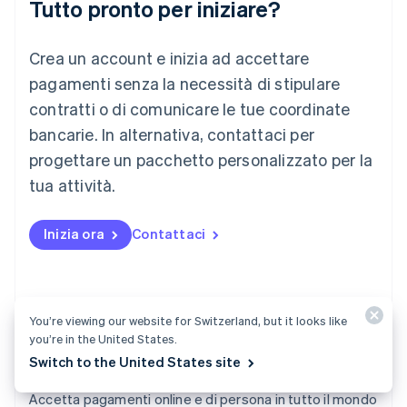
Tutto pronto per iniziare?
Lituania
English
Crea un account e inizia ad accettare
Lussemburgo
Français
Deutsch
English
pagamenti senza la necessità di stipulare
Malaysia
contratti o di comunicare le tue coordinate
English
简体中文
Malta
bancarie. In alternativa, contattaci per
English
progettare un pacchetto personalizzato per la
Messico
tua attività.
Español
English
Norvegia
English
Inizia ora
Contattaci
Nuova Zelanda
English
Paesi Bassi
Nederlands
English
Polonia
You’re viewing our website for Switzerland, but it looks like
English
you’re in the United States.
Portogallo
Switch to the United States site
Português
English
Payments
RAS di Hong Kong, Cina
Accetta pagamenti online e di persona in tutto il mondo
English
简体中文