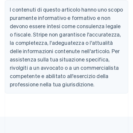
English
Austria
I contenuti di questo articolo hanno uno scopo
Deutsch
English
puramente informativo e formativo e non
Belgio
devono essere intesi come consulenza legale
Nederlands
Français
Deutsch
English
Brasile
o fiscale. Stripe non garantisce l'accuratezza,
Português
English
la completezza, l'adeguatezza o l'attualità
Bulgaria
English
delle informazioni contenute nell'articolo. Per
Canada
assistenza sulla tua situazione specifica,
English
Français
Cina continentale
rivolgiti a un avvocato o a un commercialista
简体中文
English
competente e abilitato all'esercizio della
Cipro
professione nella tua giurisdizione.
English
Croazia
English
Italiano
Danimarca
English
Emirati Arabi Uniti
English
Estonia
English