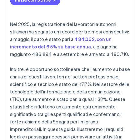
stranieri?
Sono disponibili sovvenzioni per i cittadini stranieri
Nel 2025, la registrazione dei lavoratori autonomi
che vogliono avviare un’attività in Spagna?
stranieri ha segnato un record per tre mesi consecutivi:
È possibile creare un’azienda in Spagna senza
a maggio il dato è stato pari a
484.062, con un
parlare spagnolo?
incremento del 6,5% su base annua
, a giugno ha
raggiunto 486.894 e a settembre è arrivato a 490.710.
Inoltre, è opportuno sottolineare che l'aumento su base
annua di questi lavoratori nei settori professionale,
scientifico e tecnico è stato del 17,7%. Nel settore delle
tecnologie dell'informazione e della comunicazione
(TIC), tale aumento è stato pari a quasi il 32%. Queste
statistiche riflettono un aumento estremamente
significativo tra gli esperti qualificati e confermano il
forte richiamo della Spagna per i migranti
imprenditoriali. In questa guida illustreremo i requisiti
legali e i passaggi necessari per avviare un'attività in