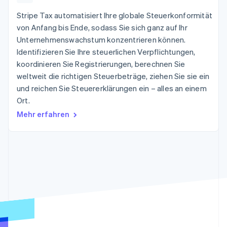
Data Pipeline
Geldmanagement
Marktplatz auf
Zugriff auf mehr als
Datensynchronisierung
Stripe Tax automatisiert Ihre globale Steuerkonformität
Produkt-Roadmap
Plattformen
Grundlagen der
125
Stripe Sessions
SaaS
Abonnementverwaltung
von Anfang bis Ende, sodass Sie sich ganz auf Ihr
Terminal
Karriere
Unternehmenswachstum konzentrieren können.
Zahlungen vor Ort
Newsroom
So setzen Sie
Authorization
Identifizieren Sie Ihre steuerlichen Verpflichtungen,
Stripe Press
nutzungsbasierte
Boost
Abrechnung um
koordinieren Sie Registrierungen, berechnen Sie
Nach Branche
Optimierung der
Stablecoin-gestützte
weltweit die richtigen Steuerbeträge, ziehen Sie sie ein
Autorisierungsraten
Karten ausgeben: So
Link
und reichen Sie Steuererklärungen ein – alles an einem
KI-Unternehmen
Kontakt
geht´s
Beschleunigter
Creator Economy
Bereitstellung und
Ort.
Bezahlvorgang
Gaming
Verwaltung von
Sales-Team
Mehr erfahren
Financial
Bewirtung, Reisen und
Diensten mit Agenten
kontaktieren
Connections
Freizeit
Partner werden
Verbundene
Versicherungen
Medien und
Finanzdaten
Unterhaltung
Ressourcen
Gemeinnützige
Organisationen
Fachdienstleistungen
App-Integrationen
Mehr
Öffentlicher Sektor
Code-Beispiele
Product roadmap
Einzelhandel
Entwickler-Blog
Ausblick
API-Status
Radar