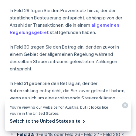
In Feld 29 fügen Sie den Prozentsatz hinzu, der der
staatlichen Besteuerung entspricht, abhängig von der
Anzahl der Transaktionen, die in einem
allgemeinen
Regelungsgebiet
stattgefunden haben.
In Feld 30 tragen Sie den Betrag ein, der den zuvor in
einem Gebiet der allgemeinen Regelung während
desselben Steuerzeitraums geleisteten Zahlungen
entspricht.
In Feld 31 geben Sie den Betrag an, der der
Ratenzahlung entspricht, die Sie zuvor geleistet haben,
wenn es sich um eine ergänzende Steuererklärung
handelt.
You’re viewing our website for Austria, but it looks like
you’re in the United States.
In Feld 32 wenden Sie folgende Formel an:
Switch to the United States site
Feld 32:
((Feld 18 oder Feld 26 - Feld 27 - Feld 28) ×