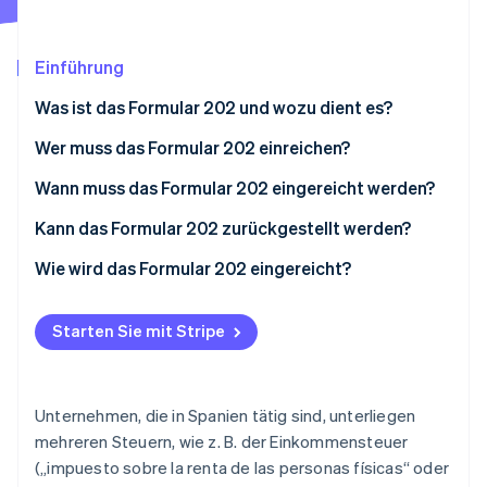
Betrugsprävention
Ecosystem
Atlas
Start-up-Gründung
Partner
Einführung
Stripe App-Marktplatz
Climate
Was ist das Formular 202 und wozu dient es?
CO₂-Entnahme
Identity
Wer muss das Formular 202 einreichen?
Online-Identitätsprüfung
Wann muss das Formular 202 eingereicht werden?
Kann das Formular 202 zurückgestellt werden?
Wie wird das Formular 202 eingereicht?
Stripe-Sessions 2026
Erfahren Sie, wie Stripe Lösungen für die Wirts
Starten Sie mit Stripe
Jetzt ansehen
Unternehmen, die in Spanien tätig sind, unterliegen
mehreren Steuern, wie z. B. der Einkommensteuer
(„impuesto sobre la renta de las personas físicas“ oder