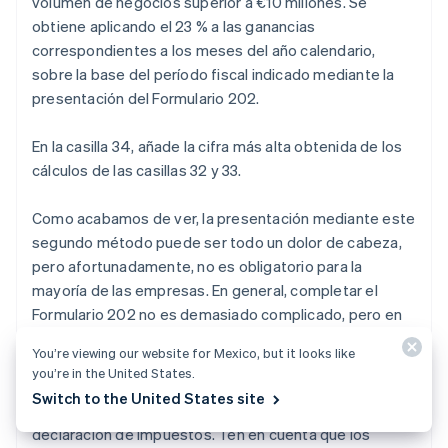
volumen de negocios superior a €10 millones. Se
obtiene aplicando el 23 % a las ganancias
correspondientes a los meses del año calendario,
sobre la base del período fiscal indicado mediante la
presentación del Formulario 202.
En la casilla 34, añade la cifra más alta obtenida de los
cálculos de las casillas 32 y 33.
Como acabamos de ver, la presentación mediante este
segundo método puede ser todo un dolor de cabeza,
pero afortunadamente, no es obligatorio para la
mayoría de las empresas. En general, completar el
Formulario 202 no es demasiado complicado, pero en
nuestra guía, se han recopilado los puntos más
You’re viewing our website for Mexico, but it looks like
pertinentes para aclarar las inquietudes más comunes.
you’re in the United States.
Switch to the United States site
Puedes utilizar esta guía cuando prepares tu próxima
declaración de impuestos. Ten en cuenta que los