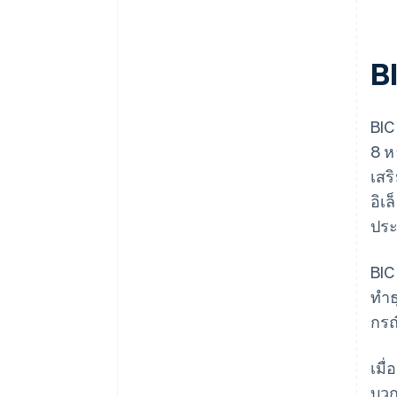
B
BIC
8 ห
เสร
อิเ
ประ
BIC
ทำธ
กรณ
เมื
บวก