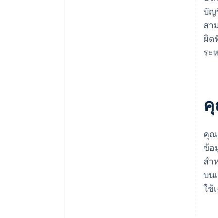
บัญ
สาม
ผิด
ระห
ค
คุณ
ข้อ
สำห
บนเ
ใช้เ