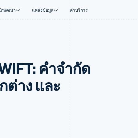
นักพัฒนา
แหล่งข้อมูล
ค่าบริการ
ใช้งาน
นุน
คู่มือ
ตามอุตสาหกรรม
บริษัท
การจัดการเงิน
แพลตฟอร์มและ
บใช้เอเจนต์
นับสนุน
รับการชำระเงินออนไลน์
บริษัท AI
แผนงานผลิตภัณฑ์
Global Payouts
Connect
์ซ
ารสนับสนุนที่ได้รับการจัดการ
ติดตั้งใช้งานการชำระเงินสำเร็จรูป
แวดวงครีเอเตอร์
การประชุมประจำปีแบบเซสชั
วงหน้า
เบิกจ่ายให้กับบุคคลที่สาม
การชำระเงินส
งการเงินที่ผสานรวมในตัว
ฉพาะทาง
สร้างแพลตฟอร์มหรือมาร์เก็ตเพลส
เกม
ตำแหน่งงาน
WIFT: คําจํากัด
อัตโนมัติด้านการเงิน
จัดการการชำระเงินตามรอบบิล
การบริการ การเดินทาง และส
ห้องข่าว
การใช้งาน
วโลก
เสนอการเรียกเก็บเงินตามการใช้งาน
Stripe Press
บิล
เงินในแอป
ออกบัตรที่มีสเตเบิลคอยน์รองรับอยู่
ประกันภัย
งินตามรอบ
เพลส
จัดเตรียมและจัดการบริการด้วยเอเจนต์
สื่อและความบันเทิง
ต่าง และ
รเงิน
องค์กรไม่แสวงผลกำไร
ร์ม
บริการเฉพาะทาง
บแผนล่วง
ภาครัฐ
ธุรกิจค้าปลีก
VAT
on
การทำบัญชี