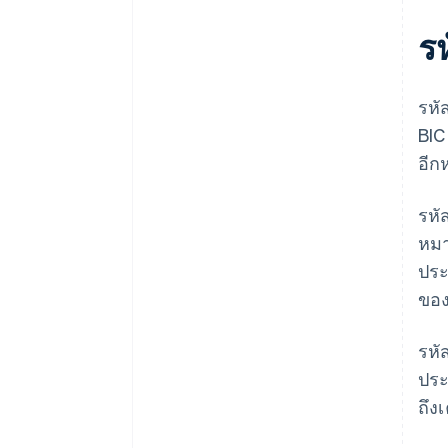
รห
รหั
BIC
อีก
รหั
หมา
ประ
ของผ
รหั
ประ
ถึง