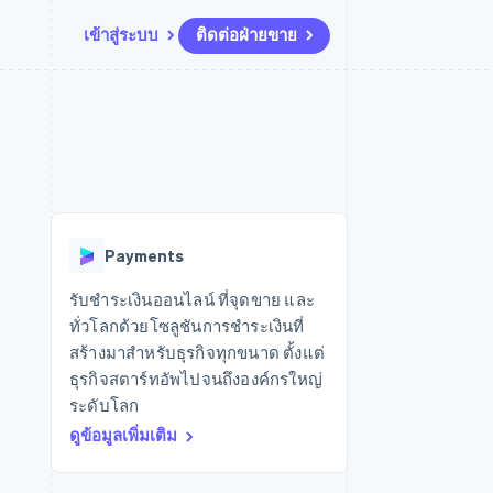
เข้าสู่ระบบ
ติดต่อฝ่ายขาย
แหล่งข้อมูล
ระบบนิเวศ
การติดต่อ
มาร์เก็ตเพลส
เพิ่มเติม
การเชื่อมต่อการทำงานแอป
พาร์ทเนอร์
ติดต่อฝ่ายขาย
Product roadmap
น
ตัวอย่างโค้ด
Stripe App Marketplace
สมัครเป็นพาร์ทเนอร์
ดูสิ่งที่กำลังจะมาถึง
ำหรับแพลตฟอร์ม
บล็อกของนักพัฒนา
ันทนาการ
สถานะ API
Radar
การป้องกันการฉ้อโกง
Payments
Atlas
การก่อตั้งบริษัทสตาร์ทอัพ
รับชำระเงินออนไลน์ ที่จุดขาย และ
ทั่วโลกด้วยโซลูชันการชำระเงินที่
Climate
การขจัดคาร์บอน
สร้างมาสำหรับธุรกิจทุกขนาด ตั้งแต่
ธุรกิจสตาร์ทอัพไปจนถึงองค์กรใหญ่
ระดับโลก
ดูข้อมูลเพิ่มเติม