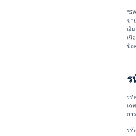
“SW
ข่า
เงิ
เนื
ข้อ
ร
รหั
เฉพ
การ
รหั