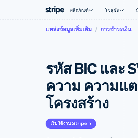
ผลิตภัณฑ์
โซลูชัน
แหล่งข้อมูลเพิ่มเติม
การชำระเงิน
ตามขั้น
เอกสารประกอบ
เรียนรู้
ตามกรณี
การสนับส
การชำระเงิน
รายรับ
องค์กร
Stripe Docs
บล็อก
การค้าแบ
รับการส
Payments
Billing
ธุรกิจสตาร์ทอัพ
ข้อมูลอ้างอิงเกี่ยวกับ API
เรื่องราวจากลูกค้า
อีคอมเมิร
แพ็กเกจก
การชำระเงินออนไลน์
รายรับตามแบบแผนล่
ไลบรารีและ SDK
คู่มือ
บริการทา
บริการเ
Payment links
Metronome
Stripe Apps
รหัส BIC และ S
การทำงาน
การชำระเงินแบบไม่ต้องเขียน
การเรียกเก็บเงินตาม
ธุรกิจทั่
โค้ด
การชำระเงินตามรอบ
การชำระ
การจัดการการชำระเ
Checkout
มาร์เก็ต
ความ ความแตก
UI การชำระเงินสำเร็จรูป
บิล
การจัดกา
Elements
Invoicing
แพลตฟอ
องค์ประกอบ UI ที่ยืดหยุ่น
ครั้งเดียวหรือตามแบ
SaaS
โครงสร้าง
วิธีการชำระเงิน
หน้า
เข้าถึงได้มากกว่า 125 รายการ
Tax
Authorization Boost
คิดภาษีการขายและ 
ยกระดับการยอมรับการชำระเงิน
อัตโนมัติ
Link
Revenue Recogniti
เริ่มใช้งาน Stripe
การชำระเงินที่รวดเร็วขึ้น
ระบบอัตโนมัติสำหรับ
Stripe Sigma