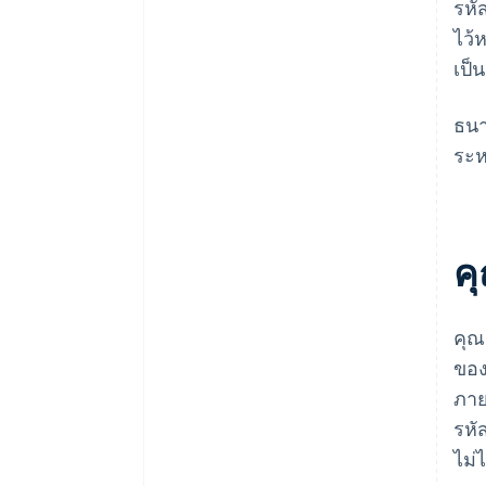
รหั
ไว้
เป็
ธนา
ระห
ค
คุณ
ของ
ภาย
รหั
ไม่