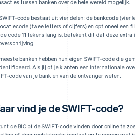
nsacties tussen banken over de hele wereld mogelijk.
SWIFT-code bestaat uit vier delen: de bankcode (vier le
locatiecode (twee letters of cijfers) en optioneel een fili
 de code 11 tekens lang is, betekent dit dat deze extra 
overschrijving.
meeste banken hebben hun eigen SWIFT-code die gem
dentificeerd. Als jij of je klanten een internationale ov
FT-code van je bank en van de ontvanger weten.
aar vind je de SWIFT-code?
kunt de BIC of de SWIFT-code vinden door online te z
telling of door rechtstreeks contact op te nemen met j