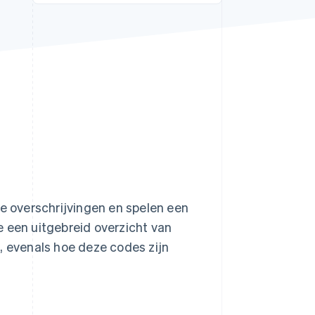
Stripe Sessions 2026
Ontdek hoe Stripe de
economische
infrastructuur voor AI
bouwt.
Nu bekijken
le overschrijvingen en spelen een
we een uitgebreid overzicht van
, evenals hoe deze codes zijn