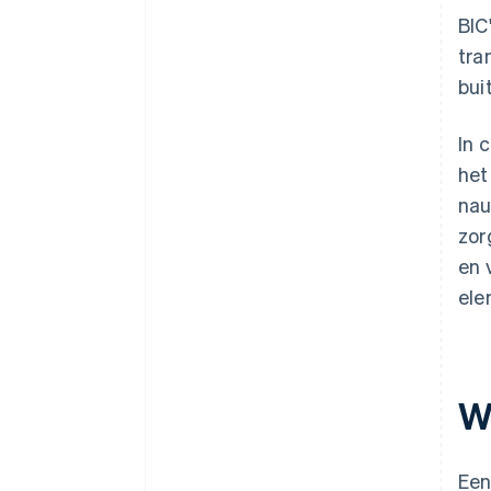
BIC
tra
bui
In 
het
nau
zor
en 
ele
W
Een