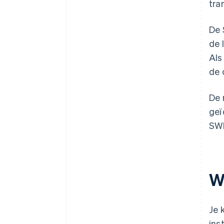
tra
De 
de 
Als
de 
De 
geï
SWI
W
Je 
ins