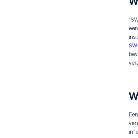
W
"SW
een
ins
SW
bev
ver
W
Een
ver
inf