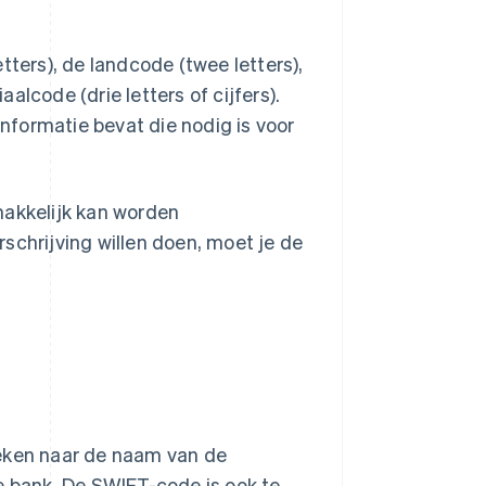
tters), de landcode (twee letters),
aalcode (drie letters of cijfers).
informatie bevat die nodig is voor
akkelijk kan worden
erschrijving willen doen, moet je de
oeken naar de naam van de
e bank. De SWIFT-code is ook te