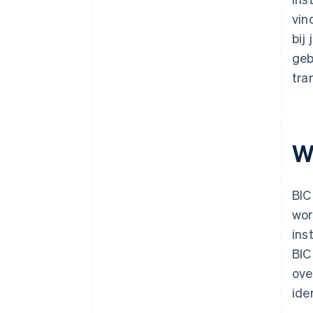
vin
bij
geb
tra
W
BIC
wor
ins
BIC
ove
ide