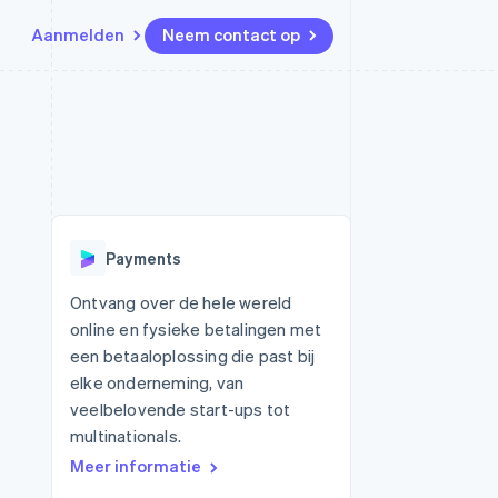
Aanmelden
Neem contact op
Bronnen
Ecosysteem
Contact
marktplaatsen
Meer
App-integraties
Partners
Neem contact op
Product roadmap
Voorbeelden van code
Stripe App Marketplace
Partner worden
Ontdek wat er in het verschiet
or platforms
Developerblog
ligt
r platforms
API-status
financiële
Radar
Payments
Fraudepreventie
tuele kaarten
Atlas
ing
Ontvang over de hele wereld
Oprichting van een start-up
online en fysieke betalingen met
Climate
een betaaloplossing die past bij
CO₂-verwijdering
elke onderneming, van
Identity
veelbelovende start-ups tot
Online identiteitsverificatie
multinationals.
Meer informatie