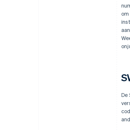
num
om 
ins
aan
Wee
onj
S
De 
ver
cod
and