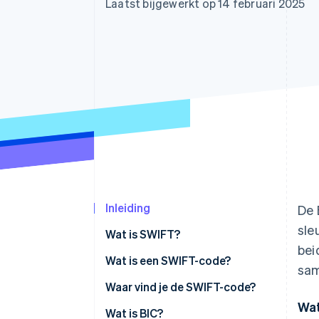
Laatst bijgewerkt op 14 februari 2025
Link
Versneld afrekenen
Financial Connections
Data gekoppelde rekeningen
Inleiding
De 
sle
Wat is SWIFT?
bei
Wat is een SWIFT-code?
sam
Waar vind je de SWIFT-code?
Wat
Wat is BIC?