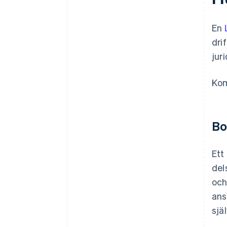
Juridiska dokument för företag i
världsklass
En
Ett kostnadsfritt år med Stripe
dri
Payments, plus 50 000 USD i
jur
partnerkrediter och rabatter
Kom
Bo
Ett
del
och
ans
sjä