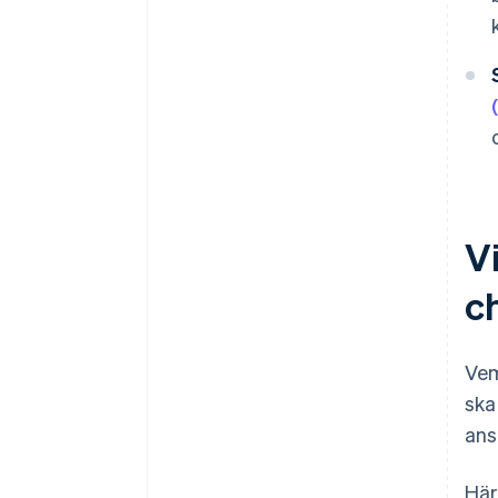
V
c
Vem
ska
ans
Här