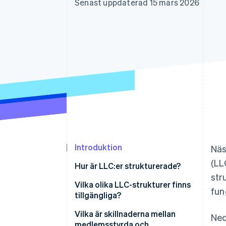
Senast uppdaterad 15 mars 2026
Accelererad kassaprocess
Financial Connections
Länkade finanskontodata
Introduktion
Nä
(LL
Hur är LLC:er strukturerade?
str
Bolagsordning
Vilka olika LLC-strukturer finns
fun
tillgängliga?
Verksamhetsavtal
Vilka är skillnaderna mellan
Ned
medlemsstyrda och