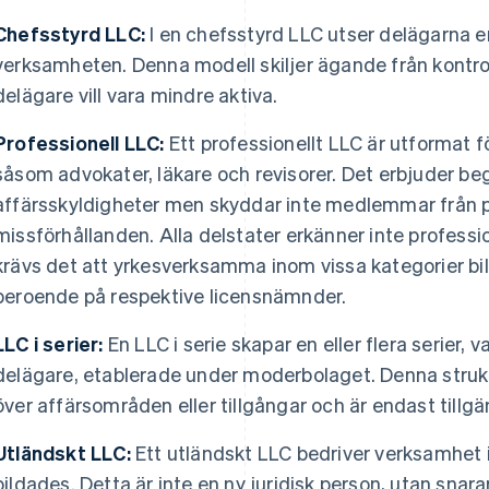
Chefsstyrd LLC:
I en chefsstyrd LLC utser delägarna en 
verksamheten. Denna modell skiljer ägande från kontrol
delägare vill vara mindre aktiva.
Professionell LLC:
Ett professionellt LLC är utformat f
såsom advokater, läkare och revisorer. Det erbjuder be
affärsskyldigheter men skyddar inte medlemmar från p
missförhållanden. Alla delstater erkänner inte professio
krävs det att yrkesverksamma inom vissa kategorier bilda
beroende på respektive licensnämnder.
LLC i serier:
En LLC i serie skapar en eller flera serier,
delägare, etablerade under moderbolaget. Denna struktu
över affärsområden eller tillgångar och är endast tillgän
Utländskt LLC:
Ett utländskt LLC bedriver verksamhet i
bildades. Detta är inte en ny juridisk person, utan sna