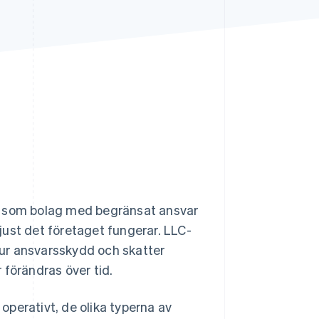
Stripe Sessions 2026
Se hur Stripe bygger den
ekonomiska
infrastrukturen för AI.
Titta nu
e som bolag med begränsat ansvar
 just det företaget fungerar. LLC-
ur ansvarsskydd och skatter
r förändras över tid.
 operativt, de olika typerna av