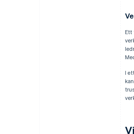
Ve
Ett
ver
led
Med
I e
kan
tru
ver
Vi