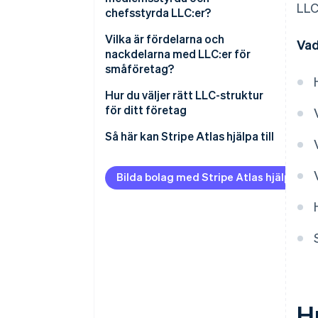
LLC
chefsstyrda LLC:er?
Vilka är fördelarna och
Vad
nackdelarna med LLC:er för
småföretag?
Hur du väljer rätt LLC-struktur
för ditt företag
Så här kan Stripe Atlas hjälpa till
Ansök till Atlas
Bilda bolag med Stripe Atlas hjälp
Ta emot betalningar och
banktjänster innan ditt EIN
anländer
Kontantfritt aktieköp för
grundare
Automatisk deklaration för val
av skatt enligt 83(b)
H