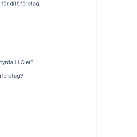
för ditt företag.
tyrda LLC:er?
åföretag?