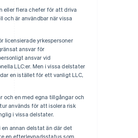
eller flera chefer för att driva
l och är användbar när vissa
ör licensierade yrkespersoner
gränsat ansvar för
ersonligt ansvar vid
nella LLC:er. Men i vissa delstater
r en istället för ett vanligt LLC,
 var och en med egna tillgångar och
r används för att isolera risk
glig i vissa delstater.
 en annan delstat än där det
rare en efterlevnadsstatus som