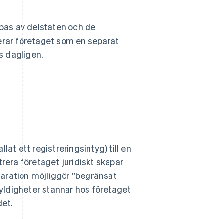
kapas av delstaten och de
lerar företaget som en separat
s dagligen.
at ett registreringsintyg) till en
trera företaget juridiskt skapar
aration möjliggör ”begränsat
skyldigheter stannar hos företaget
det.