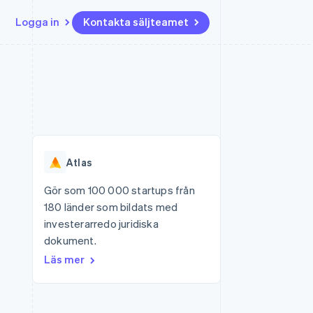
Logga in
Kontakta säljteamet
Resurser
Ecosystem
Kontakt
ch
Mer
er
Appintegrationer
Partner
Kontakta säljteamet
Product roadmap
Kodexempel
Stripe App Marketplace
Bli partner
Se vad som kommer härnäst
Utvecklarblogg
r plattformar
tid
API-status
Radar
Bedrägeribekämpning
Atlas
Atlas
Bolagsbildning för startups
Gör som 100 000 startups från
180 länder som bildats med
Climate
Koldioxidinfångning
investerarredo juridiska
dokument.
Identity
Identitetsverifiering online
Läs mer