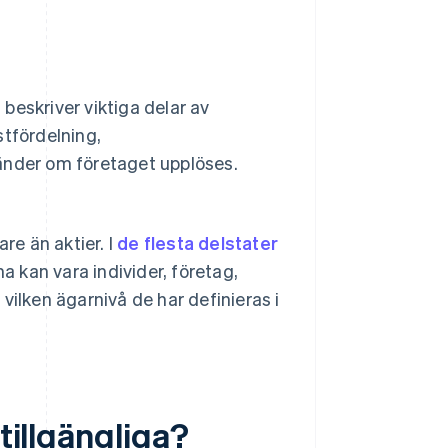
beskriver viktiga delar av
stfördelning,
nder om företaget upplöses.
e än aktier. I
de flesta delstater
 kan vara individer, företag,
vilken ägarnivå de har definieras i
 tillgängliga?