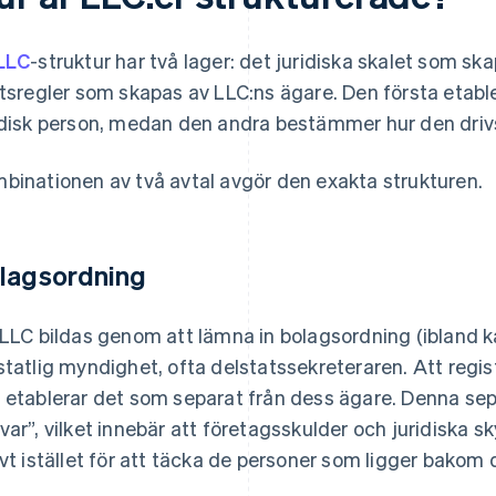
LLC
-struktur har två lager: det juridiska skalet som s
ftsregler som skapas av LLC:ns ägare. Den första etab
idisk person, medan den andra bestämmer hur den driv
binationen av två avtal avgör den exakta strukturen.
lagsordning
 LLC bildas genom att lämna in bolagsordning (ibland kall
statlig myndighet, ofta delstatssekreteraren. Att regis
 etablerar det som separat från dess ägare. Denna sep
var”, vilket innebär att företagsskulder och juridiska 
lvt istället för att täcka de personer som ligger bakom 