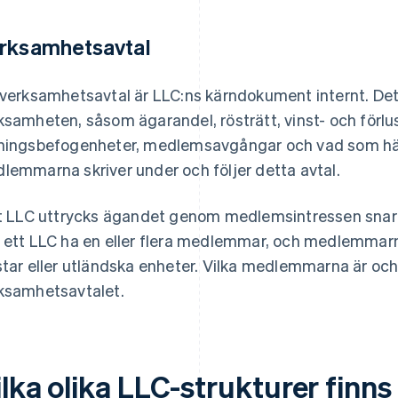
rksamhetsavtal
 verksamhetsavtal är LLC:ns kärndokument internt. Det 
ksamheten, såsom ägarandel, rösträtt, vinst- och förlu
ningsbefogenheter, medlemsavgångar och vad som hä
lemmarna skriver under och följer detta avtal.
tt LLC uttrycks ägandet genom medlemsintressen snarar
 ett LLC ha en eller flera medlemmar, och medlemmarna
star eller utländska enheter. Vilka medlemmarna är och 
ksamhetsavtalet.
lka olika LLC-strukturer finns