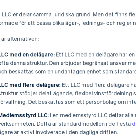
a LLC:er delar samma juridiska grund. Men det finns fle
ormade för att passa olika ägar-, lednings- och regleri
 är alternativen:
LLC med en delägare:
Ett LLC med en delägare har en
ofta denna struktur. Den erbjuder begränsat ansvar me
och beskattas som en undantagen enhet som standar
LLC med flera delägare:
Ett LLC med flera delägare har
struktur stödjer delat ägande, flexibel vinstfördelning
förvaltning. Det beskattas som ett personbolag om inte 
Medlemsstyrd LLC:
I en medlemsstyrd LLC deltar alla 
verksamheten. Detta är standardmodellen i de flesta
d
ägare är aktivt involverade i den dagliga driften.