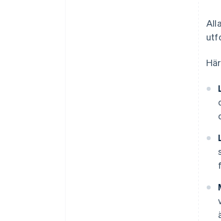
All
utf
Här