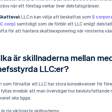
krävs när ett företag verkar över delstatsgränser.
Skatteval:
LLC:n kan välja att beskattas som
S corpora
(C corp)
samtidigt som de förblir ett LLC enligt delstat
ofta för att hantera skatteexponering när vinsterna väx
ilka är skillnaderna mellan m
hefsstyrda LLC:er?
 som förvaltar ett LLC har stora konsekvenser för för
 fyllas innebär att man överväger hur beslutsfattande 
varet ska ligga.
 är de viktigaste skillnaderna: