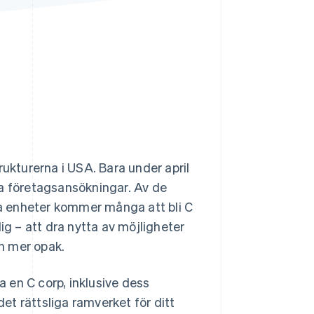
Stripe Sessions 2026
Se hur Stripe bygger den
ekonomiska
infrastrukturen för AI.
Titta nu
rukturerna i USA. Bara under april
 företagsansökningar. Av de
ska enheter kommer många att bli C
ig – att dra nytta av möjligheter
en mer opak.
a en C corp, inklusive dess
det rättsliga ramverket för ditt