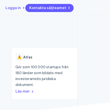
Logga in
Kontakta säljteamet
Resurser
Ecosystem
Kontakt
ch
Mer
er
Appintegrationer
Partner
Kontakta säljteamet
Product roadmap
Kodexempel
Stripe App Marketplace
Bli partner
Se vad som kommer härnäst
Utvecklarblogg
r plattformar
tid
API-status
Radar
Bedrägeribekämpning
Atlas
Atlas
Bolagsbildning för startups
Gör som 100 000 startups från
180 länder som bildats med
Climate
Koldioxidinfångning
investerarredo juridiska
dokument.
Identity
Identitetsverifiering online
Läs mer