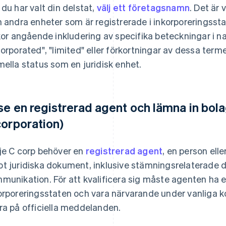
 du har valt din delstat,
välj ett företagsnamn
. Det är 
n andra enheter som är registrerade i inkorporeringssta
lkor angående inkludering av specifika beteckningar i n
corporated", "limited" eller förkortningar av dessa term
mella status som en juridisk enhet.
se en registrerad agent och lämna in bola
corporation)
je C corp behöver en
registrerad agent
, en person ell
t juridiska dokument, inklusive stämningsrelaterade dok
munikation. För att kvalificera sig måste agenten ha 
orporeringsstaten och vara närvarande under vanliga ko
ra på officiella meddelanden.