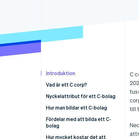
Accelererad kassaprocess
Financial Connections
Länkade finanskontodata
Introduktion
C c
202
Vad är ett C corp?
tus
Nyckelattribut för ett C-bolag
cor
Hur man bildar ett C-bolag
til
Välj delstat och företagsnamn
Fördelar med att bilda ett C-
Ned
bolag
Utse en registrerad agent och
att
lämna in bolagsordning (articles
Hur mycket kostar det att