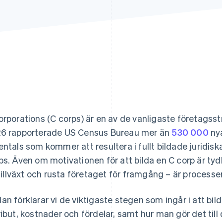
orporations (C corps) är en av de vanligaste företagsst
6 rapporterade US Census Bureau mer än
530 000
nya
entals som kommer att resultera i fullt bildade juridi
ps. Även om motivationen för att bilda en C corp är tydl
l tillväxt och rusta företaget för framgång – är process
an förklarar vi de viktigaste stegen som ingår i att bild
ribut, kostnader och fördelar, samt hur man gör det till 