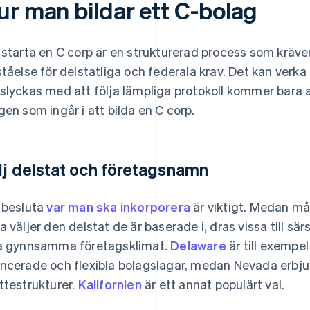
ur man bildar ett C-bolag
 starta en C corp är en strukturerad process som kräver 
ståelse för delstatliga och federala krav. Det kan verk
slyckas med att följa lämpliga protokoll kommer bara 
gen som ingår i att bilda en C corp.
lj delstat och företagsnamn
 besluta
var man ska inkorporera
är viktigt. Medan m
a väljer den delstat de är baserade i, dras vissa till sä
a gynnsamma företagsklimat.
Delaware
är till exempel
ncerade och flexibla bolagslagar, medan Nevada erbjud
ttestrukturer.
Kalifornien
är ett annat populärt val.