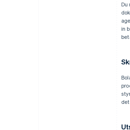
Du 
dok
age
in 
bet
Sk
Bol
pro
sty
det
Ut