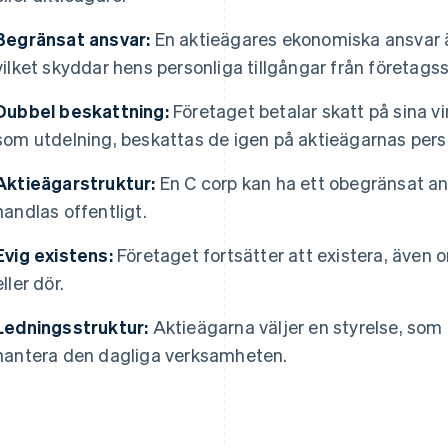
Begränsat ansvar:
En aktieägares ekonomiska ansvar är
vilket skyddar hens personliga tillgångar från företagss
Dubbel beskattning:
Företaget betalar skatt på sina vi
som utdelning, beskattas de igen på aktieägarnas pers
Aktieägarstruktur:
En C corp kan ha ett obegränsat ant
handlas offentligt.
Evig existens:
Företaget fortsätter att existera, även 
eller dör.
Ledningsstruktur:
Aktieägarna väljer en styrelse, som i
hantera den dagliga verksamheten.