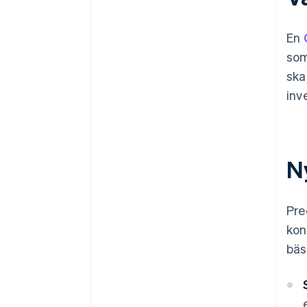
En
som
ska
inv
Ny
Pre
kon
bäs