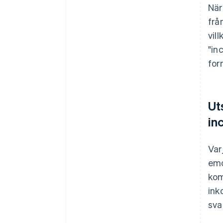
När
frå
vil
"in
for
Ut
in
Var
emo
kom
ink
sva