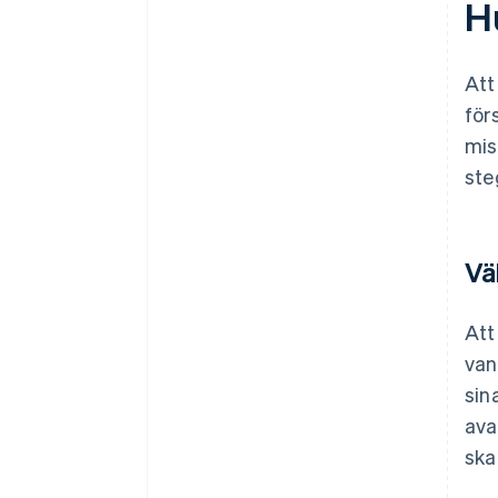
H
Att
för
mis
ste
Vä
Att
van
sin
ava
ska