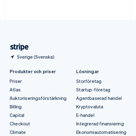
Deutsch
English
Ungern
English
USA
English
Español
简体中文
Österrike
Deutsch
English
Sverige (Svenska)
Produkter och priser
Lösningar
Priser
Storföretag
Atlas
Startup-företag
Auktoriseringsförstärkning
Agentbaserad handel
Billing
Kryptovaluta
Capital
E-handel
Checkout
Integrerad finansiering
Climate
Ekonomiautomatisering