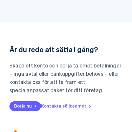
English
Liechtenstein
Deutsch
English
Litauen
English
Luxemburg
Français
Deutsch
English
Är du redo att sätta i gång?
Malaysia
English
简体中文
Malta
Skapa ett konto och börja ta emot betalningar
English
Mexiko
– inga avtal eller bankuppgifter behövs – eller
Español
English
kontakta oss för att ta fram ett
Nederländerna
specialanpassat paket för ditt företag.
Nederlands
English
Norge
English
Börja nu
Kontakta säljteamet
Nya Zeeland
English
Polen
English
Portugal