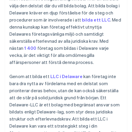
välja den delstat där du vill bilda bolag. Att bilda bolag i
Delaware kräver en djup förståelse för de steg och
procedurer som är involverade i att
bilda ett LLC
. Med
denna kunskap kan företag effektivt utnyttja
Delawares företagsvänliga miljö och samtidigt
säkerställa efterlevnad av alla juridiska krav. Med
nästan
1 400
företag som bildas i Delaware varje
vecka, är det viktigt för alla omdömesgilla
affärspersoner att förstå denna process.
Genom att bilda ett
LLC i Delaware
kan företag inte
bara dra nytta av fördelarna med en delstat som
prioriterar deras behov, utan de kan också säkerställa
att de står på solid juridisk grund från början. Ett
Delaware-LLC är ett bolag med begränsat ansvar som
bildats enligt Delaware-lag, som styr dess juridiska
struktur och efterlevnadskrav. Att bilda ett LLC i
Delaware kan vara ett strategiskt steg i din