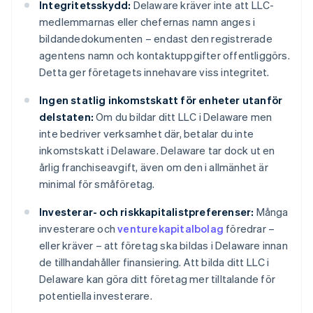
Integritetsskydd:
Delaware kräver inte att LLC-
medlemmarnas eller chefernas namn anges i
bildandedokumenten – endast den registrerade
agentens namn och kontaktuppgifter offentliggörs.
Detta ger företagets innehavare viss integritet.
Ingen statlig inkomstskatt för enheter utanför
delstaten:
Om du bildar ditt LLC i Delaware men
inte bedriver verksamhet där, betalar du inte
inkomstskatt i Delaware. Delaware tar dock ut en
årlig franchiseavgift, även om den i allmänhet är
minimal för småföretag.
Investerar- och riskkapitalistpreferenser:
Många
investerare och
venturekapitalbolag
föredrar –
eller kräver – att företag ska bildas i Delaware innan
de tillhandahåller finansiering. Att bilda ditt LLC i
Delaware kan göra ditt företag mer tilltalande för
potentiella investerare.