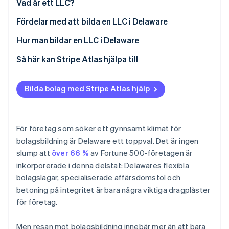
Vad är ett LLC?
Identitetsverifiering online
Partner
Stripe App Marketplace
Fördelar med att bilda en LLC i Delaware
Hur man bildar en LLC i Delaware
Så här kan Stripe Atlas hjälpa till
Stripe Sessions 2026
Se hur Stripe bygger den ekonomiska inf
Ansök till Atlas
Titta nu
Bilda bolag med Stripe Atlas hjälp
Ta emot betalningar och banktjänster innan ditt EIN
anländer
Kontantfritt aktieköp för grundare
För företag som söker ett gynnsamt klimat för
bolagsbildning är Delaware ett toppval. Det är ingen
Automatisk deklaration för val av skatt enligt 83(b)
slump att
över 66 %
av Fortune 500-företagen är
Juridiska dokument för företag i världsklass
inkorporerade i denna delstat: Delawares flexibla
bolagslagar, specialiserade affärsdomstol och
Ett kostnadsfritt år med Stripe Payments, plus
betoning på integritet är bara några viktiga dragplåster
50 000 USD i partnerkrediter och rabatter
för företag.
Men resan mot bolagsbildning innebär mer än att bara