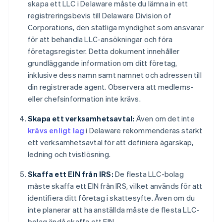
skapa ett LLC i Delaware måste du lämna in ett
registreringsbevis till Delaware Division of
Corporations, den statliga myndighet som ansvarar
för att behandla LLC-ansökningar och föra
företagsregister. Detta dokument innehåller
grundläggande information om ditt företag,
inklusive dess namn samt namnet och adressen till
din registrerade agent. Observera att medlems-
eller chefsinformation inte krävs.
Skapa ett verksamhetsavtal:
Även om det inte
krävs enligt lag
i Delaware rekommenderas starkt
ett verksamhetsavtal för att definiera ägarskap,
ledning och tvistlösning.
Skaffa ett EIN från IRS:
De flesta LLC-bolag
måste skaffa ett EIN från IRS, vilket används för att
identifiera ditt företag i skattesyfte. Även om du
inte planerar att ha anställda måste de flesta LLC-
bolag ändå skaffa ett EIN.