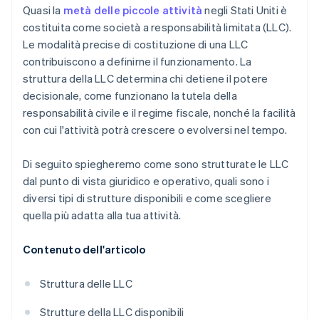
Acquisto di azioni senza contanti da parte del
Quasi la
metà delle piccole attività
negli Stati Uniti è
fondatore
costituita come società a responsabilità limitata (LLC).
Le modalità precise di costituzione di una LLC
Presentare automaticamente la dichiarazione
contribuiscono a definirne il funzionamento. La
fiscale 83(b)
struttura della LLC determina chi detiene il potere
Documenti legali aziendali con idoneità globale
decisionale, come funzionano la tutela della
responsabilità civile e il regime fiscale, nonché la facilità
Un anno gratuito di Stripe Payments, più 50.000
con cui l'attività potrà crescere o evolversi nel tempo.
USD in crediti e sconti offerti dai partner
Di seguito spiegheremo come sono strutturate le LLC
dal punto di vista giuridico e operativo, quali sono i
diversi tipi di strutture disponibili e come scegliere
quella più adatta alla tua attività.
Contenuto dell'articolo
Struttura delle LLC
Strutture della LLC disponibili