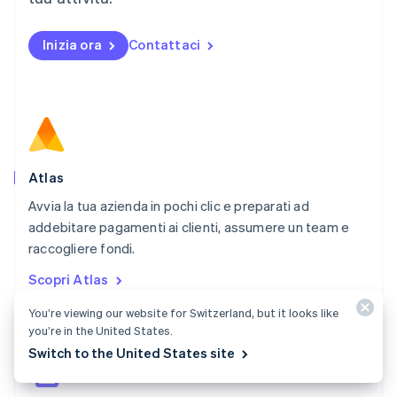
Norvegia
English
Inizia ora
Contattaci
Nuova Zelanda
English
Paesi Bassi
Nederlands
English
Polonia
English
Portogallo
Português
English
Atlas
RAS di Hong Kong, Cina
Avvia la tua azienda in pochi clic e preparati ad
English
简体中文
addebitare pagamenti ai clienti, assumere un team e
Regno Unito
English
raccogliere fondi.
Repubblica Ceca
Scopri Atlas
English
Romania
You’re viewing our website for Switzerland, but it looks like
English
you’re in the United States.
Singapore
Switch to the United States site
English
简体中文
Slovacchia
English