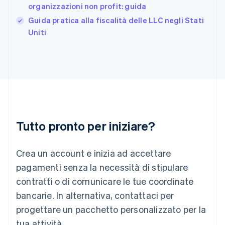
organizzazioni non profit: guida
Grecia
English
Guida pratica alla fiscalità delle LLC negli Stati
India
Uniti
English
Irlanda
English
Italia
Italiano
English
Lettonia
English
Liechtenstein
Deutsch
English
Tutto pronto per iniziare?
Lituania
English
Crea un account e inizia ad accettare
Lussemburgo
Français
Deutsch
English
pagamenti senza la necessità di stipulare
Malaysia
contratti o di comunicare le tue coordinate
English
简体中文
Malta
bancarie. In alternativa, contattaci per
English
progettare un pacchetto personalizzato per la
Messico
tua attività.
Español
English