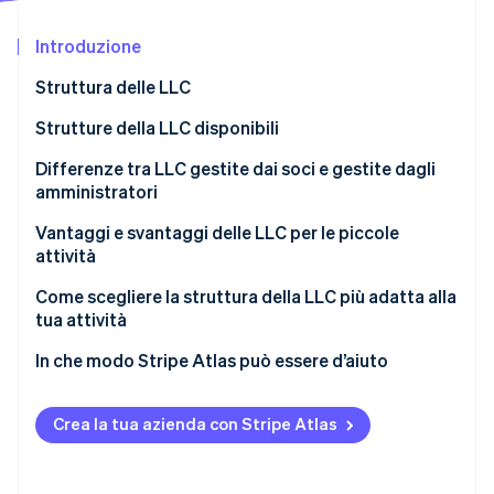
Scopri cosa ti aspetta
Introduzione
Radar
Ecosistema
Prevenzione delle frodi
Struttura delle LLC
Partner
Atlas
Stripe App Marketplace
Costituzione di start-up
Statuto societario
Strutture della LLC disponibili
Climate
Accordo di gestione
Differenze tra LLC gestite dai soci e gestite dagli
Rimozione del carbonio
amministratori
Identity
Verifica online dell'identità
Vantaggi e svantaggi delle LLC per le piccole
attività
Come scegliere la struttura della LLC più adatta alla
tua attività
Stripe Sessions 2026
In che modo Stripe Atlas può essere d’aiuto
Scopri come Stripe sta costruendo l'infrastruttura economi
Guarda ora
Come puoi registrarti su Atlas
Crea la tua azienda con Stripe Atlas
Accettazione di pagamenti e operazioni bancarie
prima dell’arrivo del tuo EIN