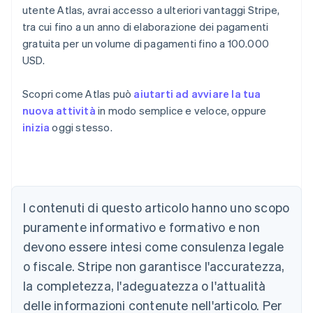
utente Atlas, avrai accesso a ulteriori vantaggi Stripe,
tra cui fino a un anno di elaborazione dei pagamenti
gratuita per un volume di pagamenti fino a 100.000
USD.
Scopri come Atlas può
aiutarti ad avviare la tua
nuova attività
in modo semplice e veloce, oppure
inizia
oggi stesso.
Australia
English
Austria
Deutsch
English
I contenuti di questo articolo hanno uno scopo
Belgio
puramente informativo e formativo e non
Nederlands
Français
Deutsch
English
Brasile
devono essere intesi come consulenza legale
Português
English
o fiscale. Stripe non garantisce l'accuratezza,
Bulgaria
la completezza, l'adeguatezza o l'attualità
English
Canada
delle informazioni contenute nell'articolo. Per
English
Français