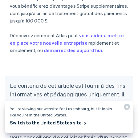
vous bénéficierez d’avantages Stripe supplémentaires,
dont jusqu’à un an de traitement gratuit des paiements
jusqu’à 100 000 $.
Découvrez comment Atlas peut
vous aider à mettre
en place votre nouvelle entreprise
rapidement et
simplement, ou
démarrez dès aujourd’hui
.
Allemagne
Deutsch
English
Australie
Le contenu de cet article est fourni à des fins
English
informatives et pédagogiques uniquement. Il
Autriche
ne saurait constituer un conseil juridique ou
Deutsch
English
Belgique
You’re viewing our website for Luxembourg, but it looks
fiscal. Stripe ne garantit pas l'exactitude,
Nederlands
Français
Deutsch
English
like you’re in the United States.
l'exhaustivité, la pertinence, ni l'actualité des
Brésil
Switch to the United States site
Português
English
informations contenues dans cet article. Nous
Bulgarie
vous conseillons de solliciter l'avis d'un avocat