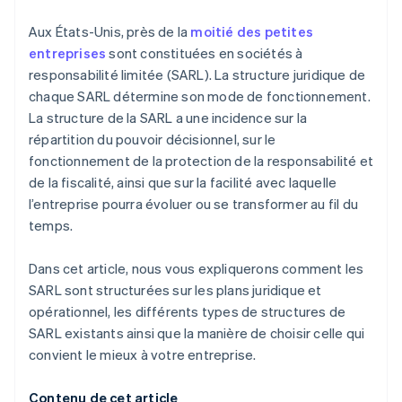
Achat dématérialisé des actions du fondateur
Aux États-Unis, près de la
moitié des petites
entreprises
sont constituées en sociétés à
Déclaration d’option fiscale automatique au titre de
responsabilité limitée (SARL). La structure juridique de
l’article 83(b)
chaque SARL détermine son mode de fonctionnement.
Des documents juridiques d’entreprise au standard
La structure de la SARL a une incidence sur la
international
répartition du pouvoir décisionnel, sur le
fonctionnement de la protection de la responsabilité et
Une année gratuite d’utilisation de Stripe Payments,
de la fiscalité, ainsi que sur la facilité avec laquelle
plus 50 000 dollars en crédits et en remises chez
nos partenaires
l’entreprise pourra évoluer ou se transformer au fil du
temps.
Dans cet article, nous vous expliquerons comment les
SARL sont structurées sur les plans juridique et
opérationnel, les différents types de structures de
SARL existants ainsi que la manière de choisir celle qui
convient le mieux à votre entreprise.
Contenu de cet article