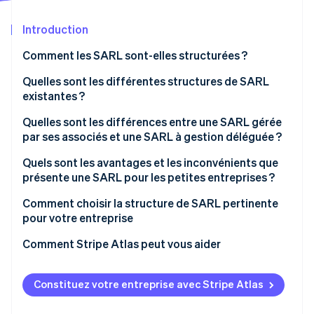
Découvrez les prochaines évolutions
Commerce en ligne
Introduction
Radar
Prévention de la fraude
Comment les SARL sont-elles structurées ?
Écosystème
Atlas
Constitution de start-up
Statuts
Quelles sont les différentes structures de SARL
Partenaires
existantes ?
Climate
Stripe App Marketplace
Contrat d’exploitation
Élimination du carbone
Quelles sont les différences entre une SARL gérée
Identity
par ses associés et une SARL à gestion déléguée ?
Vérification de l'identité
Quels sont les avantages et les inconvénients que
présente une SARL pour les petites entreprises ?
Comment choisir la structure de SARL pertinente
pour votre entreprise
Stripe Sessions 2026
Découvrez comment Stripe construit l’infrastructure écono
Comment Stripe Atlas peut vous aider
Regarder la vidéo
S’inscrire sur Atlas
Constituez votre entreprise avec Stripe Atlas
Accepter des paiements et effectuer des
opérations bancaires avant l’obtention de votre EIN