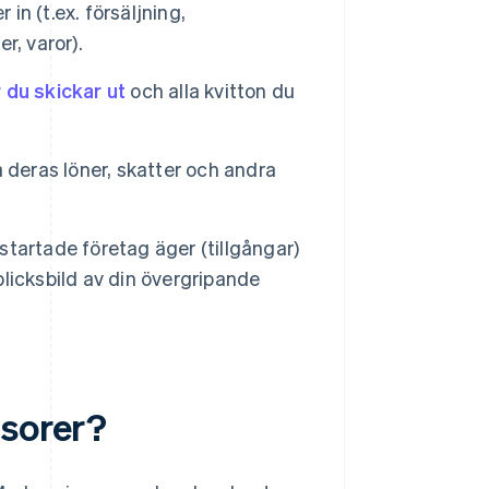
n (t.ex. försäljning,
r, varor).
 du skickar ut
och alla kvitton du
 deras löner, skatter och andra
ystartade företag äger (tillgångar)
blicksbild av din övergripande
isorer?