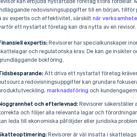
revisor kan erbjuda nystartade företag stora fördelar.
ndläggande redovisningsuppgifter till en början, tillför
å av expertis och effektivitet, särskilt
när verksamhete
l varför ett nystartat företag kan dra nytta av en revisor.
Finansiell expertis:
Revisorer har specialkunskaper ino
skattelagar och regulatoriska krav. De kan ge insikter 
grundläggande bokföring.
Tidsbesparande:
Att driva ett nystartat företag kräv
outsourca redovisningsuppgifter kan grundare fokuse
produktutveckling,
marknadsföring
och kundengagem
Noggrannhet och efterlevnad:
Revisorer säkerställer a
korrekta och följer alla relevanta lagar och förordninga
kan leda till ekonomiska påföljder eller juridiska proble
Skatteoptimering:
Revisorer är väl insatta i skattelags