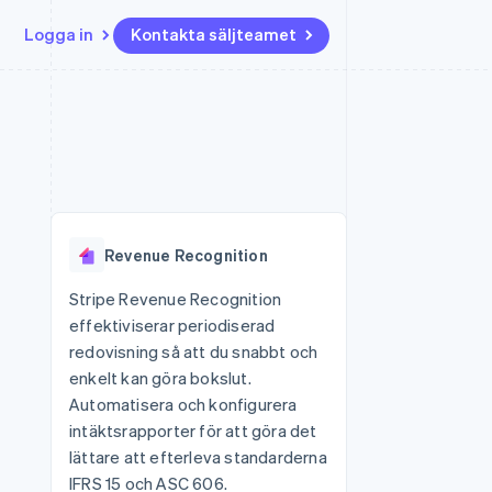
Logga in
Kontakta säljteamet
Resurser
Ecosystem
Kontakt
ch
Mer
er
Appintegrationer
Partner
Kontakta säljteamet
Product roadmap
Kodexempel
Stripe App Marketplace
Bli partner
Se vad som kommer härnäst
Utvecklarblogg
r plattformar
tid
API-status
Radar
Bedrägeribekämpning
Revenue Recognition
Atlas
Bolagsbildning för startups
Stripe Revenue Recognition
effektiviserar periodiserad
Climate
Koldioxidinfångning
redovisning så att du snabbt och
enkelt kan göra bokslut.
Identity
Identitetsverifiering online
Automatisera och konfigurera
intäktsrapporter för att göra det
lättare att efterleva standarderna
IFRS 15 och ASC 606.