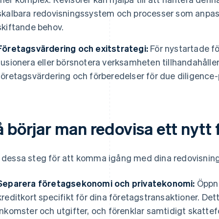
skalbara redovisningssystem och processer som anpass
skiftande behov.
Företagsvärdering och exitstrategi:
För nystartade fö
fusionera eller börsnotera verksamheten tillhandahåller
företagsvärdering och förberedelser för due diligence-
 börjar man redovisa ett nytt
j dessa steg för att komma igång med dina redovisnings
Separera företagsekonomi och privatekonomi:
Öppn
kreditkort specifikt för dina företagstransaktioner. Det
inkomster och utgifter, och förenklar samtidigt skatte