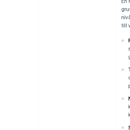
En 
gru
niv
til