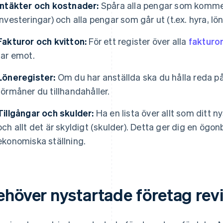
Intäkter och kostnader:
Spåra alla pengar som kommer i
investeringar) och alla pengar som går ut (t.ex. hyra, löne
Fakturor och kvitton:
För ett register över alla
fakturor
tar emot.
Löneregister:
Om du har anställda ska du hålla reda på
förmåner du tillhandahåller.
Tillgångar och skulder:
Ha en lista över allt som ditt n
och allt det är skyldigt (skulder). Detta ger dig en ögon
ekonomiska ställning.
ehöver nystartade företag rev