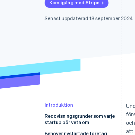
Kom igång med Stripe
Accelererad kassaprocess
Financial Connections
Länkade finanskontodata
Senast uppdaterad 18 september 2024
Introduktion
Und
för
Redovisningsgrunder som varje
startup bör veta om
och
att
Behöver nystartade företag