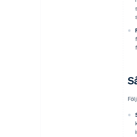
Så
Föl