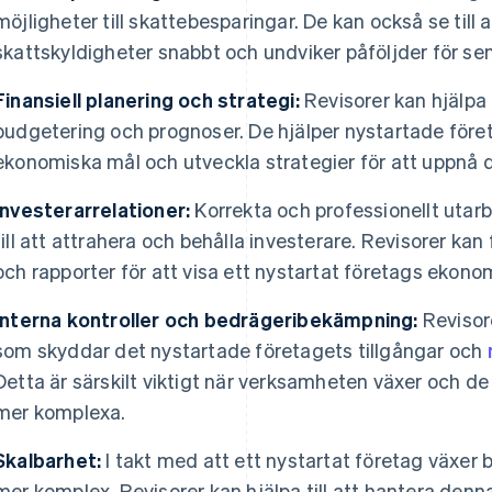
möjligheter till skattebesparingar. De kan också se till a
skattskyldigheter snabbt och undviker påföljder för sena
Finansiell planering och strategi:
Revisorer kan hjälpa 
budgetering och prognoser. De hjälper nystartade föret
ekonomiska mål och utveckla strategier för att uppnå 
Investerarrelationer:
Korrekta och professionellt utarb
till att attrahera och behålla investerare. Revisorer 
och rapporter för att visa ett nystartat företags ekonom
Interna kontroller och bedrägeribekämpning:
Revisore
som skyddar det nystartade företagets tillgångar och
Detta är särskilt viktigt när verksamheten växer och de 
mer komplexa.
Skalbarhet:
I takt med att ett nystartat företag växer b
mer komplex. Revisorer kan hjälpa till att hantera denn