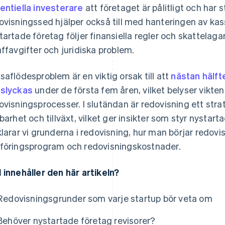
entiella investerare
att företaget är pålitligt och har s
ovisningssed hjälper också till med hanteringen av kas
tartade företag följer finansiella regler och skattelaga
affavgifter och juridiska problem.
saflödesproblem är en viktig orsak till att
nästan hälft
slyckas
under de första fem åren, vilket belyser vikten
ovisningsprocesser. I slutändan är redovisning ett str
lbarhet och tillväxt, vilket ger insikter som styr nyst
klarar vi grunderna i redovisning, hur man börjar redovis
föringsprogram och redovisningskostnader.
 innehåller den här artikeln?
Redovisningsgrunder som varje startup bör veta om
Behöver nystartade företag revisorer?