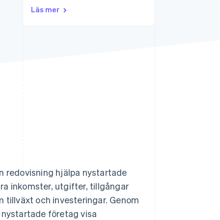
Läs mer
Stripe Sessions 2026
Se hur Stripe bygger den
ekonomiska
infrastrukturen för AI.
Titta nu
n redovisning hjälpa nystartade
 inkomster, utgifter, tillgångar
 tillväxt och investeringar. Genom
 nystartade företag visa