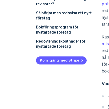
pot
revisorer?
red
Så börjar man redovisa ett nytt
nys
företag
str
Bokföringsprogram för
nystartade företag
Kas
Redovisningskostnader för
mis
nystartade företag
red
DIY-bokföring
hål
Kom igång med Stripe
för
Utkontrakterad bokföring
bok
Intern revisor
Extra kostnader
Vad