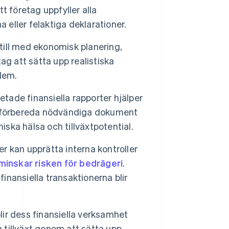
tt företag uppfyller alla
 eller felaktiga deklarationer.
till med ekonomisk planering,
ag att sätta upp realistiska
dem.
etade finansiella rapporter hjälper
kan förbereda nödvändiga dokument
iska hälsa och tillväxtpotential.
r kan upprätta interna kontroller
minskar risken för bedrägeri
.
finansiella transaktionerna blir
lir dess finansiella verksamhet
a tillväxt genom att sätta upp