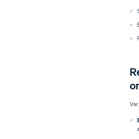
R
o
Var