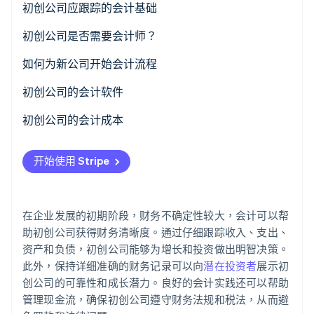
初创公司应跟踪的会计基础
初创公司是否需要会计师？
Stripe Sessions 2026
了解 Stripe 如何为 AI 构建经济基础设施。
立即观看
如何为新公司开始会计流程
初创公司的会计软件
初创公司的会计成本
自行处理会计
开始使用 Stripe
外包会计
内部会计师
在企业发展的初期阶段，财务不确定性较大，会计可以帮
额外费用
助初创公司获得财务清晰度。通过仔细跟踪收入、支出、
资产和负债，初创公司能够为增长和投资做出明智决策。
此外，保持详细准确的财务记录可以向
潜在投资者
展示初
创公司的可靠性和成长潜力。良好的会计实践还可以帮助
管理现金流，确保初创公司遵守财务法规和税法，从而避