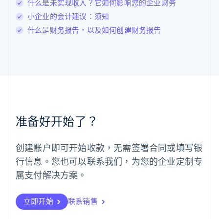
什么是未实现收入？它如何影响您的企业财务
Deutsch
English
卢森堡
小企业的会计建议：须知
Français
Deutsch
English
什么是财务报告，以及如何创建财务报告
罗马尼亚
English
马尔他
English
马来西亚
English
简体中文
美国
English
Español
简体中文
墨西哥
准备好开始了？
Español
English
挪威
English
创建账户即可开始收款，无需签署合同或填写银
葡萄牙
行信息。您也可以联系我们，为您的企业定制专
Português
English
日本
属支付解决方案。
日本語
English
瑞典
立即开始
联系销售
Svenska
English
瑞士