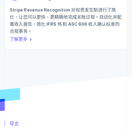
125+
Stripe Sigma
产品路线图
SaaS
自定义报告
Authorization
Sessions 年度大会
Stripe Revenue Recognition 对权责发生制进行了简
Boost
Data Pipeline
招聘
化，让您可以更快、更精确地完成关账过程。自动化并配
支付成功率优
数据同步
资讯中心
化
资源
置收入报告，简化 IFRS 15 和 ASC 606 收入确认标准的
Stripe Press
Link
按行业
合规事务。
加速结账
应用集成
了解更多
AI 企业
代码示例
创作者经济
开发者博客
联系
游戏
API 状态
酒店、旅游与休闲
联系销售
更多
保险
成为合作伙伴
Product roadmap
媒体与娱乐
了解未来规划
非营利组织
专业服务
Radar
公共部门
欺诈防范
零售
Atlas
初创企业注册
Climate
生态系统
碳移除
合作伙伴
导言
Stripe App Marketplace