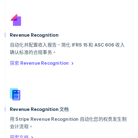
Deutsch
Français
Italiano
English
塞浦路斯
English
斯洛伐克
English
斯洛文尼亚
Revenue Recognition
English
Italiano
自动化并配置收入报告，简化 IFRS 15 和 ASC 606 收入
泰国
ไทย
English
确认标准的合规事务。
希腊
探索 Revenue Recognition
English
西班牙
Español
English
新加坡
English
简体中文
新西兰
English
Revenue Recognition 文档
匈牙利
English
用 Stripe Revenue Recognition 自动化您的权责发生制
意大利
会计流程。
Italiano
English
印度
探索文档