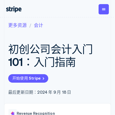
更多资源
会计
按企业阶段
文档
学习
支付
营收
资金管
平台
理
易市
大型企业
Stripe 文档
博客
Payments
Billing
初创企业
API 参考文档
客户案例
初创公司会计入门
在线支付
经常性收入
Global
Conn
库与 SDK
指南
Managed
Metronome
Payouts
Stripe Apps
Payments
按用量计费
平台
101：入门指南
备案商家解决
Subscriptions
向第三
按应用场景
方案
方打款
支持
订阅管理
Payment links
Crypto
指南
智能体商务
Invoicing
钱包、
加密货币
获取支持
无代码支付
一次性或定期
开始使用 Stripe
稳定币
电子商务
接受线上付款
托管支持方案
Checkout
账单
发行和
嵌入式金融
实施预置结账流程
专业服务
预构建支付界
Tax
发卡基
财务自动化
构建平台或交易市场
最后更新日期：2024 年 9 月 18 日
面
销售税和增值
础设施
全球化企业
管理订阅
Elements
税自动化
应用内支付
提供按用量计费
灵活的 UI 组件
Revenue
交易市场
发行稳定币支持的支付卡
支付方式
Recognition
公司
资金管理
通过智能体配置和管理服
Access to
会计自动化
Revenue Recognition
平台
务