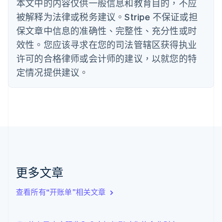
本文中的内容仅供一般信息和教育目的，不应
English
丹麦
被解释为法律或税务建议。Stripe 不保证或担
English
保文章中信息的准确性、完整性、充分性或时
德国
效性。您应该寻求在您的司法管辖区获得执业
Deutsch
English
法国
许可的合格律师或会计师的建议，以就您的特
Français
English
定情况提供建议。
芬兰
English
Svenska
荷兰
Nederlands
English
加拿大
English
Français
捷克
English
克罗地亚
English
Italiano
更多文章
拉脱维亚
English
查看所有“开账单”相关文章
立陶宛
English
列支敦士登