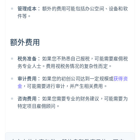
管理成本：
额外的费用可能包括办公空间、设备和软
件等。
阿联酋
额外费用
English
爱尔兰
English
税务准备：
如果您不熟悉自己报税，可能需要雇佣税
爱沙尼亚
务专业人士。费用视税务情况的复杂性而定。
English
奥地利
审计费用：
如果您的初创公司达到一定规模或
获得资
Deutsch
English
澳大利亚
金
，可能需要进行审计，并产生相关费用。
English
巴西
咨询费用：
如果您需要专业的财务建议，可能需要为
Português
English
特定项目雇佣顾问。
保加利亚
English
比利时
Nederlands
Français
Deutsch
English
波兰