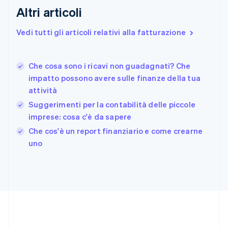
English
Altri articoli
Finlandia
English
Svenska
Vedi tutti gli articoli relativi alla fatturazione
Francia
Français
English
Germania
Che cosa sono i ricavi non guadagnati? Che
Deutsch
English
impatto possono avere sulle finanze della tua
Giappone
日本語
English
attività
Gibilterra
Suggerimenti per la contabilità delle piccole
English
imprese: cosa c'è da sapere
Grecia
English
Che cos'è un report finanziario e come crearne
India
uno
English
Irlanda
English
Italia
Italiano
English
Lettonia
English
Liechtenstein