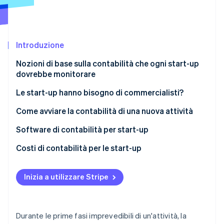
Scopri cosa ti aspetta
Radar
Ecosistema
Prevenzione delle frodi
Introduzione
Partner
Atlas
Stripe App Marketplace
Costituzione di start-up
Nozioni di base sulla contabilità che ogni start-up
Climate
dovrebbe monitorare
Rimozione del carbonio
Le start-up hanno bisogno di commercialisti?
Identity
Verifica online dell'identità
Come avviare la contabilità di una nuova attività
Software di contabilità per start-up
Costi di contabilità per le start-up
Stripe Sessions 2026
Contabilità fai-da-te
Scopri come Stripe sta costruendo l'infrastruttura economi
Inizia a utilizzare Stripe
Guarda ora
Contabilità esternalizzata
Commercialista interno
Durante le prime fasi imprevedibili di un'attività, la
Costi aggiuntivi