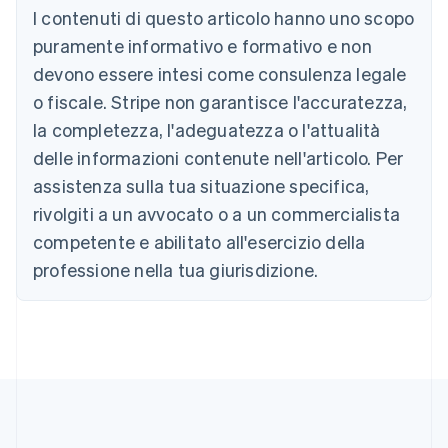
I contenuti di questo articolo hanno uno scopo
English
Austria
puramente informativo e formativo e non
Deutsch
English
devono essere intesi come consulenza legale
Belgio
Nederlands
Français
Deutsch
English
o fiscale. Stripe non garantisce l'accuratezza,
Brasile
la completezza, l'adeguatezza o l'attualità
Português
English
Bulgaria
delle informazioni contenute nell'articolo. Per
English
assistenza sulla tua situazione specifica,
Canada
rivolgiti a un avvocato o a un commercialista
English
Français
Cina continentale
competente e abilitato all'esercizio della
简体中文
English
professione nella tua giurisdizione.
Cipro
English
Croazia
English
Italiano
Danimarca
English
Emirati Arabi Uniti
English
Estonia