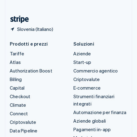
ไทย
English
Ungheria
English
Slovenia (Italiano)
Prodotti e prezzi
Soluzioni
Tariffe
Aziende
Atlas
Start-up
Authorization Boost
Commercio agentico
Billing
Criptovalute
Capital
E-commerce
Checkout
Strumenti finanziari
integrati
Climate
Automazione per finanza
Connect
Aziende globali
Criptovalute
Pagamenti in-app
Data Pipeline