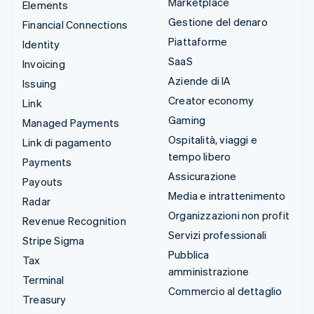
Marketplace
Elements
Gestione del denaro
Financial Connections
Piattaforme
Identity
SaaS
Invoicing
Aziende di IA
Issuing
Creator economy
Link
Gaming
Managed Payments
Ospitalità, viaggi e
Link di pagamento
tempo libero
Payments
Assicurazione
Payouts
Media e intrattenimento
Radar
Organizzazioni non profit
Revenue Recognition
Servizi professionali
Stripe Sigma
Pubblica
Tax
amministrazione
Terminal
Commercio al dettaglio
Treasury