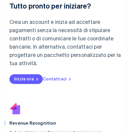
Deutsch
English
Tutto pronto per iniziare?
Lituania
English
Crea un account e inizia ad accettare
Lussemburgo
Français
Deutsch
English
pagamenti senza la necessità di stipulare
Malaysia
contratti o di comunicare le tue coordinate
English
简体中文
Malta
bancarie. In alternativa, contattaci per
English
progettare un pacchetto personalizzato per la
Messico
tua attività.
Español
English
Norvegia
English
Inizia ora
Contattaci
Nuova Zelanda
English
Paesi Bassi
Nederlands
English
Polonia
English
Portogallo
Português
English
Revenue Recognition
RAS di Hong Kong, Cina