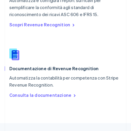
Automatizza e configura i report sui ricavi per
English
简体中文
semplificare la conformità agli standard di
Regno Unito
English
riconoscimento dei ricavi ASC 606 e IFRS 15.
Repubblica Ceca
Scopri Revenue Recognition
English
Romania
English
Singapore
English
简体中文
Slovacchia
English
Documentazione di Revenue Recognition
Slovenia
English
Italiano
Automatizza la contabilità per competenza con Stripe
Spagna
Revenue Recognition.
Español
English
Stati Uniti
Consulta la documentazione
English
Español
简体中文
Svezia
Svenska
English
Svizzera
Deutsch
Français
Italiano
English
Thailandia