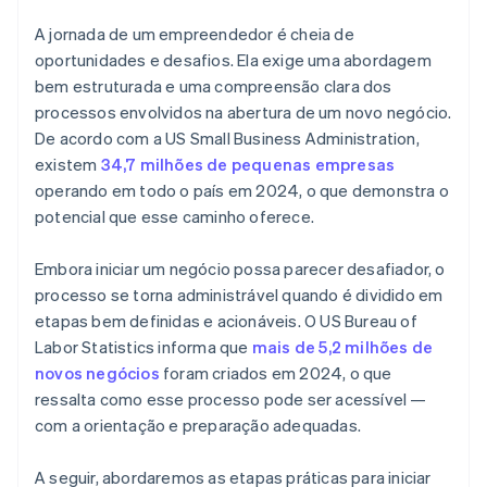
espécie
Compra de ações de fundador sem pagamento em
A jornada de um empreendedor é cheia de
Envio automático da eleição fiscal 83(b)
dinheiro
oportunidades e desafios. Ela exige uma abordagem
bem estruturada e uma compreensão clara dos
Documentos legais empresariais de padrão
Declaração automática da eleição fiscal 83(b)
processos envolvidos na abertura de um novo negócio.
internacional
Documentos legais de classe mundial para
De acordo com a US Small Business Administration,
Um ano gratuito de Stripe Payments, além de 50 mil
empresas
existem
34,7 milhões de pequenas empresas
dólares em créditos e descontos de parceiros
operando em todo o país em 2024, o que demonstra o
Um ano gratuito de Stripe Payments, além de US$
potencial que esse caminho oferece.
50 mil em créditos e descontos de parceiros
Embora iniciar um negócio possa parecer desafiador, o
processo se torna administrável quando é dividido em
etapas bem definidas e acionáveis. O US Bureau of
Labor Statistics informa que
mais de 5,2 milhões de
novos negócios
foram criados em 2024, o que
ressalta como esse processo pode ser acessível —
com a orientação e preparação adequadas.
A seguir, abordaremos as etapas práticas para iniciar