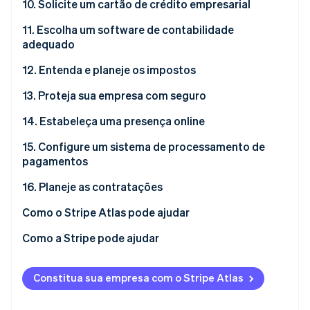
Por que é necessário explorar opções de
10. Solicite um cartão de crédito empresarial
Como abrir uma conta bancária empresarial
financiamento
11. Escolha um software de contabilidade
adequado
12. Entenda e planeje os impostos
13. Proteja sua empresa com seguro
14. Estabeleça uma presença online
15. Configure um sistema de processamento de
pagamentos
16. Planeje as contratações
Como o Stripe Atlas pode ajudar
Como se inscrever no Atlas
Como a Stripe pode ajudar
Aceitar pagamentos e operar financeiramente
Inscrição no Atlas
antes da chegada do EIN
Constitua sua empresa com o Stripe Atlas
Aceitar pagamentos e utilizar serviços bancários
Compra de ações de fundador sem dinheiro em
antes da chegada do seu EIN