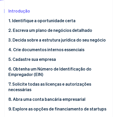
Veja o que está chegando
Introdução
Radar
Ecossistema
Prevenção de fraudes
1. Identifique a oportunidade certa
Parceiros
Atlas
Stripe App Marketplace
Incorporação de startups
2. Escreva um plano de negócios detalhado
Climate
3. Decida sobre a estrutura jurídica do seu negócio
Remoção de carbono
4. Crie documentos internos essenciais
Identity
Verificação de identidade
5. Cadastre sua empresa
6. Obtenha um Número de Identificação do
Empregador (EIN)
Por que você precisa de um EIN
7. Solicite todas as licenças e autorizações
Stripe Sessions 2026
necessárias
Veja como a Stripe está construindo a infraestrutura econ
Como obter um EIN
Assista agora
8. Abra uma conta bancária empresarial
Por que você precisa de uma conta bancária
9. Explore as opções de financiamento de startups
empresarial