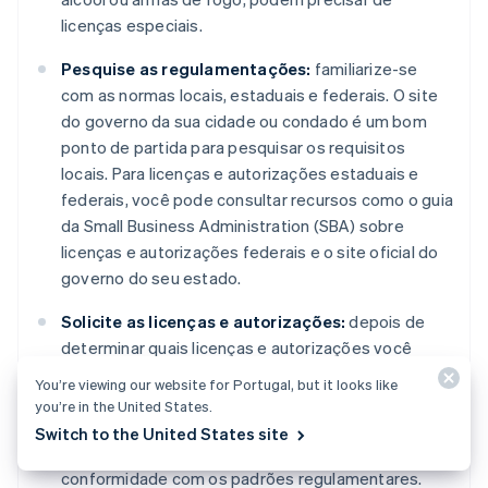
licenças especiais.
Pesquise as regulamentações:
familiarize-se
com as normas locais, estaduais e federais. O site
do governo da sua cidade ou condado é um bom
ponto de partida para pesquisar os requisitos
locais. Para licenças e autorizações estaduais e
federais, você pode consultar recursos como o guia
da Small Business Administration (SBA) sobre
licenças e autorizações federais e o site oficial do
governo do seu estado.
Solicite as licenças e autorizações:
depois de
determinar quais licenças e autorizações você
precisa, o próximo passo é solicitá-las. Isso envolve
You’re viewing our website for Portugal, but it looks like
preencher formulários de solicitação, pagar taxas e,
you’re in the United States.
ocasionalmente, passar por inspeções ou testes
Switch to the United States site
para garantir que sua empresa esteja em
conformidade com os padrões regulamentares.