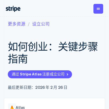
更多资源
设立公司
按企业阶段
文档
学习
支付
营收
资金管
平台
理
易市
大型企业
Stripe 文档
博客
Payments
Billing
初创企业
API 参考文档
客户案例
如何创业：关键步骤
在线支付
经常性收入
Global
Conn
库与 SDK
指南
Payment links
Metronome
Payouts
Stripe Apps
按用量计费
平台
指南
无代码支付
Subscriptions
向第三
按应用场景
Checkout
方打款
支持
预构建支付界
订阅管理
指南
智能体商务
面
Invoicing
加密货币
获取支持
一次性或定期
Elements
通过 Stripe Atlas 注册成立公司
电子商务
接受线上付款
托管支持方案
灵活的 UI 组件
账单
嵌入式金融
实施预置结账流程
专业服务
Payment
Tax
财务自动化
构建平台或交易市场
最后更新日期：2026 年 2 月 26 日
methods
销售税和增值
全球化企业
管理订阅
接入 125+ 种支
税自动化
应用内支付
提供按用量计费
付方式
Revenue
交易市场
发行稳定币支持的支付卡
Authorization
Recognition
公司
资金管理
通过智能体配置和管理服
Boost
会计自动化
Atlas
平台
务