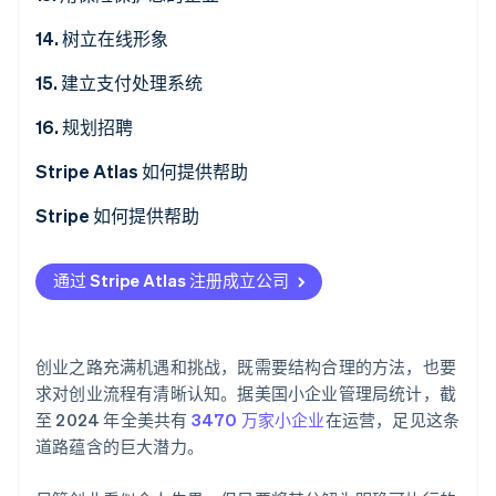
14. 树立在线形象
15. 建立支付处理系统
16. 规划招聘
Stripe Atlas 如何提供帮助
申请使用 Atlas 注册公司
Stripe 如何提供帮助
在获取雇主识别号 (EIN) 前开通收款和银行服务
申请使用 Atlas
通过 Stripe Atlas 注册成立公司
无现金创始人股权认购
在获取雇主识别号 (EIN) 前开通收款和银行服务
自动提交 83 (b) 税务申报
无现金创始人股权认购
创业之路充满机遇和挑战，既需要结构合理的方法，也要
全球顶尖水准的公司法律文件
自动提交 83(b) 税务选择
求对创业流程有清晰认知。据美国小企业管理局统计，截
至 2024 年全美共有
3470 万家小企业
在运营，足见这条
Stripe Payments 服务首年免费，更享价值 5 万美元的
全球顶尖水准的公司法律文件
道路蕴含的巨大潜力。
合作伙伴专属优惠与折扣
Stripe Payments 服务首年免费，更享价值 5 万美元的