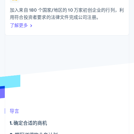
支付成功率优
Stripe Sigma
产品路线图
SaaS
化
自定义报告
Sessions 年度大会
加入来自 180 个国家/地区的 10 万家初创企业的行列，利
Link
Data Pipeline
招聘
用符合投资者要求的法律文件完成公司注册。
加速结账
数据同步
资讯中心
资源
了解更多
Stripe Press
按行业
应用集成
AI 企业
代码示例
更多
创作者经济
开发者博客
联系
Product roadmap
游戏
API 状态
了解未来规划
酒店、旅游与休闲
联系销售
保险
Radar
成为合作伙伴
媒体与娱乐
欺诈防范
非营利组织
Atlas
专业服务
初创企业注册
公共部门
零售
Climate
碳移除
导言
生态系统
1. 确定合适的商机
合作伙伴
Stripe App Marketplace
Stripe Sessions 2026