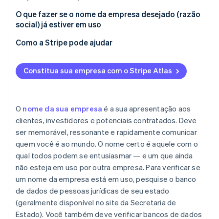
A legislação estadual exige
O que fazer se o nome da empresa desejado (razão
social) já estiver em uso
Risco de violação de direitos autorais
Como a Stripe pode ajudar
Diferenciação de marca
Como se inscrever no Atlas
Constitua sua empresa com o Stripe Atlas
Como aceitar pagamentos e movimentações
bancárias antes da chegada do seu EIN
Compra de ações de fundador sem dinheiro em
O
nome da sua empresa
é a sua apresentação aos
espécie
clientes, investidores e potenciais contratados. Deve
ser memorável, ressonante e rapidamente comunicar
Arquivamento automático da opção fiscal 83(b)
quem você é ao mundo. O nome certo é aquele com o
Documentos jurídicos de padrão internacional
qual todos podem se entusiasmar — e um que ainda
não esteja em uso por outra empresa. Para verificar se
Um ano gratuito de Stripe Payments, além de 50 mil
um nome da empresa está em uso, pesquise o banco
dólares em créditos e descontos de parceiros
de dados de pessoas jurídicas de seu estado
(geralmente disponível no site da Secretaria de
Estado). Você também deve verificar bancos de dados