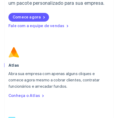
English
um pacote personalizado para sua empresa.
Liechtenstein
Deutsch
English
Comece agora
Lituânia
English
Fale com a equipe de vendas
Luxemburgo
Français
Deutsch
English
Malásia
English
简体中文
Malta
English
México
Español
English
Atlas
Noruega
Abra sua empresa com apenas alguns cliques e
English
comece agora mesmo a cobrar clientes, contratar
Nova Zelândia
English
funcionários e arrecadar fundos.
Países Baixos
Conheça o Atlas
Nederlands
English
Polônia
English
Portugal