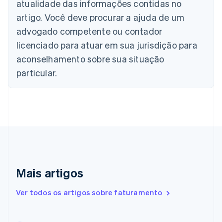
atualidade das informações contidas no
Português
English
Bulgária
artigo. Você deve procurar a ajuda de um
English
advogado competente ou contador
Canadá
English
Français
licenciado para atuar em sua jurisdição para
China continental
aconselhamento sobre sua situação
简体中文
English
Chipre
particular.
English
Croácia
English
Italiano
Dinamarca
English
Emirados Árabes Unidos
English
Eslováquia
English
Mais artigos
Eslovênia
English
Italiano
Ver todos os artigos sobre faturamento
Espanha
Español
English
Estados Unidos