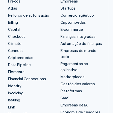
Preços
Empresas
Atlas
Startups
Reforço de autorização
Comércio agêntico
Billing
Criptomoedas
Capital
E-commerce
Checkout
Finanças integradas
Climate
Automação de finanças
Connect
Empresas do mundo
todo
Criptomoedas
Pagamentos no
Data Pipeline
aplicativo
Elements
Marketplaces
Financial Connections
Gestão dos valores
Identity
Plataformas
Invoicing
SaaS
Issuing
Empresas de IA
Link
Economia de criadores