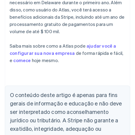
necessário em Delaware durante o primeiro ano. Além
disso, como usuário do Atlas, você terá acesso a
benefícios adicionais da Stripe, incluindo até um ano de
processamento gratuito de pagamentos para um
volume de até $ 100 mil.
Saiba mais sobre como a Atlas pode
ajudar você a
configurar sua nova empresa
de forma rápida e fácil,
e
comece
hoje mesmo.
Alemanha
Deutsch
English
Austrália
O conteúdo deste artigo é apenas para fins
English
gerais de informação e educação e não deve
Áustria
ser interpretado como aconselhamento
Deutsch
English
Bélgica
jurídico ou tributário. A Stripe não garante a
Nederlands
Français
Deutsch
English
exatidão, integridade, adequação ou
Brasil