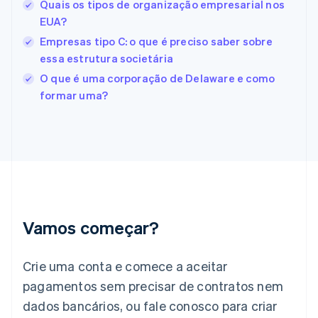
Quais os tipos de organização empresarial nos
English
Español
简体中文
Estônia
EUA?
English
Empresas tipo C: o que é preciso saber sobre
Finlândia
essa estrutura societária
English
Svenska
França
O que é uma corporação de Delaware e como
Français
English
formar uma?
Gibraltar
English
Grécia
English
Hungria
English
Índia
English
Irlanda
Vamos começar?
English
Itália
Crie uma conta e comece a aceitar
Italiano
English
Japão
pagamentos sem precisar de contratos nem
日本語
English
dados bancários, ou fale conosco para criar
Letônia