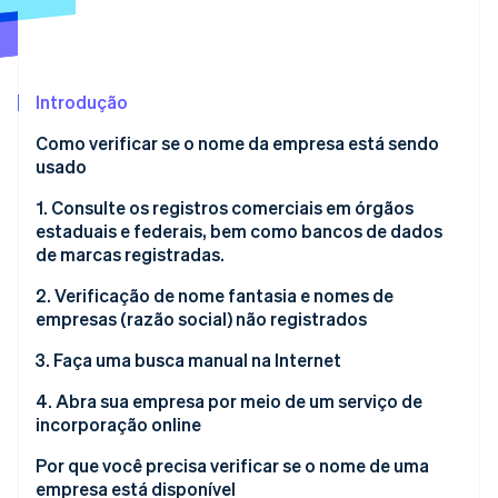
Veja o que está chegando
Radar
Ecossistema
Prevenção de fraudes
Introdução
Parceiros
Atlas
Stripe App Marketplace
Incorporação de startups
Como verificar se o nome da empresa está sendo
Climate
usado
Remoção de carbono
1. Consulte os registros comerciais em órgãos
Identity
estaduais e federais, bem como bancos de dados
Verificação de identidade
de marcas registradas.
2. Verificação de nome fantasia e nomes de
empresas (razão social) não registrados
3. Faça uma busca manual na Internet
Stripe Sessions 2026
Veja como a Stripe está construindo a infraestrutura econ
4. Abra sua empresa por meio de um serviço de
Assista agora
incorporação online
Por que você precisa verificar se o nome de uma
empresa está disponível