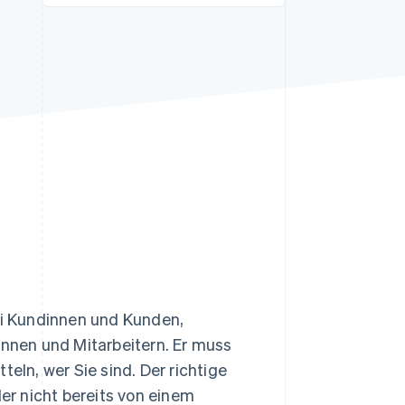
Stripe-Sessions 2026
Erfahren Sie, wie Stripe
Lösungen für die
Wirtschaftsinfrastruktur
für KI aufbaut.
Jetzt ansehen
ei Kundinnen und Kunden,
innen und Mitarbeitern. Er muss
eln, wer Sie sind. Der richtige
der nicht bereits von einem