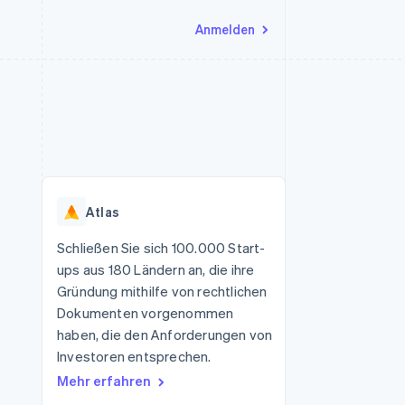
Anmelden
Ressourcen
Ecosystem
Kontakt
nd Marktplätze
Mehr
App-Integrationen
Partner
Sales-Team kontaktieren
Product roadmap
Code-Beispiele
Stripe App-Marktplatz
Partner werden
Ausblick
 Plattformen
Entwickler-Blog
 platforms
eit
API-Status
Radar
Betrugsprävention
eistungen
Atlas
Atlas
onen
virtuelle Karten
Start-up-Gründung
Schließen Sie sich 100.000 Start-
ups aus 180 Ländern an, die ihre
Climate
CO₂-Entnahme
Gründung mithilfe von rechtlichen
Dokumenten vorgenommen
Identity
Online-Identitätsprüfung
haben, die den Anforderungen von
Investoren entsprechen.
Mehr erfahren