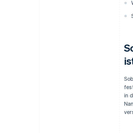
Ein Jahr Stripe Payments gratis,
plus 50.000 USD in
Partnerguthaben
S
is
Sob
fes
in 
Nam
ver