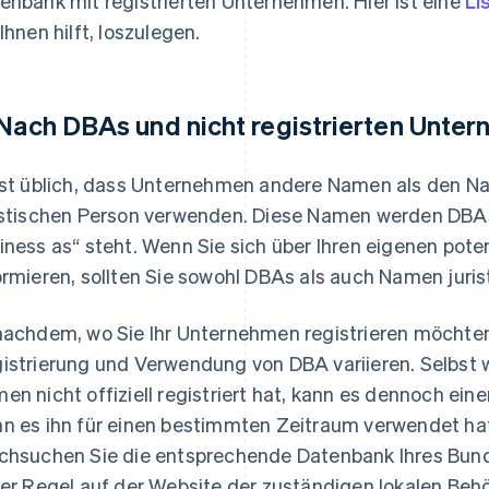
enbank mit registrierten Unternehmen. Hier ist eine
Li
 Ihnen hilft, loszulegen.
 Nach DBAs und nicht registrierten Unt
ist üblich, dass Unternehmen andere Namen als den Name
istischen Person verwenden. Diese Namen werden DBAs
iness as“ steht. Wenn Sie sich über Ihren eigenen po
ormieren, sollten Sie sowohl DBAs als auch Namen juris
nachdem, wo Sie Ihr Unternehmen registrieren möchten
istrierung und Verwendung von DBA variieren. Selbst
en nicht offiziell registriert hat, kann es dennoch ei
n es ihn für einen bestimmten Zeitraum verwendet ha
chsuchen Sie die entsprechende Datenbank Ihres Bund
der Regel auf der Website der zuständigen lokalen Behö