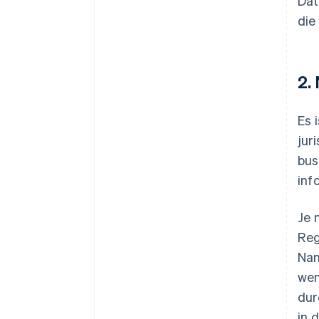
Dat
die
2.
Es 
jur
bus
inf
Je 
Reg
Nam
wen
dur
in 