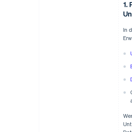
1.
Un
In 
Erw
Wen
Unt