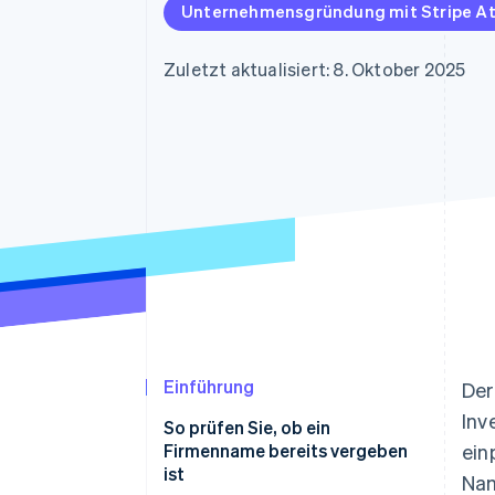
Optimierung der
Datensynchronisier
Unternehmensgründung mit Stripe At
Autorisierungsraten
Link
Beschleunigter Bezahlvorgang
Zuletzt aktualisiert: 8. Oktober 2025
Financial Connections
Verbundene Finanzdaten
Einführung
De
Inv
So prüfen Sie, ob ein
Firmenname bereits vergeben
ein
ist
Nam