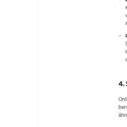
4.
Onl
ber
ähnl