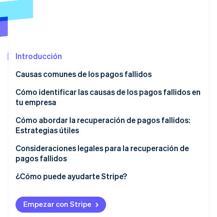
Ecosistema
Sesiones de Stripe 2026
Socios
Descubre cómo Stripe construye la infraestructura económi
Introducción
Stripe App Marketplace
Mirar ahora
Causas comunes de los pagos fallidos
Relacionados con el cliente
Cómo identificar las causas de los pagos fallidos en
tu empresa
Relacionados con las empresas
Cómo abordar la recuperación de pagos fallidos:
Relacionados con el procesador de pagos
Estrategias útiles
Factores adicionales
Recordatorios automáticos por correo electrónico
Consideraciones legales para la recuperación de
pagos fallidos
Varios canales de pago
¿Cómo puede ayudarte Stripe?
Opciones sencillas de actualización de pagos
Evita pagos fallidos
Opciones de pago flexibles
Empezar con Stripe
Responder a pagos fallidos