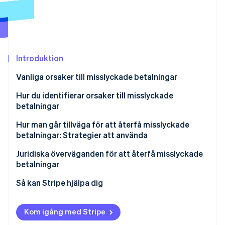
Identitetsverifiering online
Partner
Stripe App Marketplace
Introduktion
Stripe Sessions 2026
Se hur Stripe bygger den ekonomiska inf
Vanliga orsaker till misslyckade betalningar
Titta nu
Kundrelaterade skäl
Hur du identifierar orsaker till misslyckade
betalningar
Företagsrelaterade skäl
Hur man går tillväga för att återfå misslyckade
Betalleverantörsrelaterade skäl
betalningar: Strategier att använda
Ytterligare faktorer
Automatiska e-postpåminnelser
Juridiska överväganden för att återfå misslyckade
betalningar
Flera betalningskanaler
Så kan Stripe hjälpa dig
Enkla alternativ för betalningsuppdatering
Förhindra misslyckade betalningar
Flexibla betalningsalternativ
Kom igång med Stripe
Åtgärda misslyckade betalningar