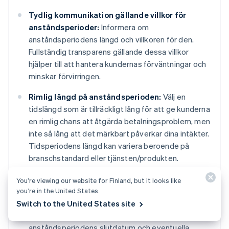
Tydlig kommunikation gällande villkor för
anståndsperioder:
Informera om
anståndsperiodens längd och villkoren för den.
Fullständig transparens gällande dessa villkor
hjälper till att hantera kundernas förväntningar och
minskar förvirringen.
Rimlig längd på anståndsperioden:
Välj en
tidslängd som är tillräckligt lång för att ge kunderna
en rimlig chans att åtgärda betalningsproblem, men
inte så lång att det märkbart påverkar dina intäkter.
Tidsperiodens längd kan variera beroende på
branschstandard eller tjänsten/produkten.
Automatiserade meddelanden:
Skicka
You’re viewing our website for Finland, but it looks like
automatiska påminnelser till kunderna före och
you’re in the United States.
under anståndsperioden. Dessa påminnelser bör
Switch to the United States site
innehålla betalningens förfallodatum,
anståndsperiodens slutdatum och eventuella