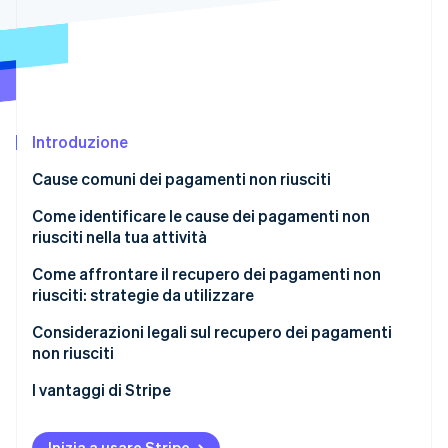
Scopri cosa ti aspetta
Radar
Ecosistema
Prevenzione delle frodi
Partner
Atlas
Stripe App Marketplace
Costituzione di start-up
Introduzione
Climate
Rimozione del carbonio
Cause comuni dei pagamenti non riusciti
Identity
Verifica online dell'identità
Motivi legati al cliente
Come identificare le cause dei pagamenti non
riusciti nella tua attività
Motivi legati all’attività
Come affrontare il recupero dei pagamenti non
Motivi legati all’elaboratore di pagamento
riusciti: strategie da utilizzare
Stripe Sessions 2026
Altri fattori
Promemoria automatici via email
Considerazioni legali sul recupero dei pagamenti
Scopri come Stripe sta costruendo l'infrastruttura economi
non riusciti
Guarda ora
Più canali di pagamento
I vantaggi di Stripe
Opzioni di aggiornamento del pagamento semplici
Prevenzione dei pagamenti non riusciti
Opzioni di pagamento flessibili
Inizia a usare Stripe