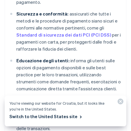
pagamento.
Sicurezza e conformità:
assicurati che tutte i
metodi e le procedure di pagamento siano sicuri e
conformi alle normative pertinenti, come gli
Standard di sicurezza dei dati PCI (PCI DSS)
per i
pagamenti con carta, per proteggerti dalle frodi e
rafforzare la fiducia dei clienti.
Educazione degli utenti:
informa gli utenti sulle
opzioni di pagamento disponibili e sulle best
practice per le loro transazioni, utilizzando
strumenti come domande frequenti, esercitazioni o
comunicazione diretta tramite l'assistenza clienti.
Facilità di integrazione:
Integra opzioni di
You’re viewing our website for Croatia, but it looks like
pagamento flessibili nell'esperienza cliente. La
you’re in the United States.
procedura dovrebbe essere intuitiva e non
Switch to the United States site
interrompere l'utente durante il completamento
delle transazioni.