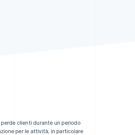
Stripe Sessions 2026
Scopri come Stripe sta
costruendo
l'infrastruttura
economica per l'IA.
Guarda ora
tà perde clienti durante un periodo
ione per le attività, in particolare