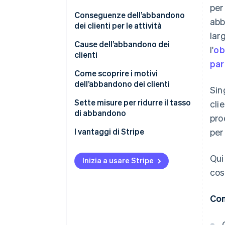
per
Conseguenze dell’abbandono
abb
dei clienti per le attività
lar
Cause dell’abbandono dei
l'
ob
clienti
par
Come scoprire i motivi
dell’abbandono dei clienti
Sin
Sette misure per ridurre il tasso
cli
di abbandono
pro
Personalizzare le interazioni
I vantaggi di Stripe
per
con i clienti
Qui
Fornire un’assistenza clienti
Inizia a usare Stripe
eccellente
cos
Promozione di una cultura di
Con
dedizione al cliente
nell’ambiente di lavoro