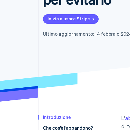
Link
Pagamento accelerato
Financial Connections
Inizia a usare Stripe
Conti finanziari collegati
Ultimo aggiornamento: 14 febbraio 202
Introduzione
L'
a
di 
Che cos’è l’abbandono?