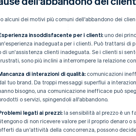
ause dell'abbandono dei client
o alcuni dei motivi più comuni dell'abbandono dei client
Esperienza insoddisfacente per i clienti:
uno dei princ
un'esperienza inadeguata per i clienti. Può trattarsi di p
o di un'assistenza clienti inadeguata. Se i clienti si se
frustrati, sono più inclini a interrompere la relazione con 
Mancanza di interazioni di qualità:
comunicazioni ineffi
dal tuo brand. Da troppi messaggi superflui a interazioni
hanno bisogno, una comunicazione inefficace può spegner
prodotti o servizi, spingendoli all'abbandono.
Problemi legati ai prezzi:
la sensibilità al prezzo è un fa
ritengono di non ricevere valore per il proprio denaro o s
offerti da un'attività della concorrenza, possono deci