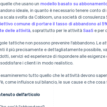
 quelle che usano un
modello basato su abbonament
andono ideale, in quanto è necessario tenere conto di m
ga scala svolta da Cobloom, una società di consulenza 
iettivo comune di portare il tasso di abbandono al 5%
te delle attività
, soprattutto per le attività
SaaS
e per q
gole tattiche non possono prevenire l'abbandono. Le at
enti il più precisamente e dettagliatamente possibile, va
dotti, servizi ed esperienze di rispondere alle esigenze d
 soddisfare i clienti in modo realistico.
 esamineremo tutto quello che le attività devono sapere
'è, come influisce sul bilancio, le sue cause e che cosa 
tenuto dell'articolo
Che cos'è l'abbandono?