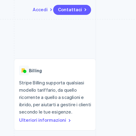
Accedi
Contattaci
Risorse
Ecosistema
Recapiti
me e marketplace
Altro
Integrazioni app
Partner
Contattaci
Product roadmap
ns
Esempi di codice
Stripe App Marketplace
Diventa nostro partner
Scopri cosa ti aspetta
 piattaforme
Blog per sviluppatori
 platforms
ibero
Stato dell'API
Radar
ari integrati
Prevenzione delle frodi
Billing
 fisiche
Atlas
Costituzione di start-up
Stripe Billing supporta qualsiasi
modello tariffario, da quello
Climate
Rimozione del carbonio
ricorrente a quello a scaglioni e
ibrido, per aiutarti a gestire i clienti
Identity
Verifica online dell'identità
secondo le tue esigenze.
Ulteriori informazioni