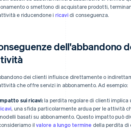
onamento o smettono di acquistare prodotti, terminand
attività e riducendone i
ricavi
di conseguenza.
onseguenze dell'abbandono dei 
tività
bbandono dei clienti influisce direttamente o indiretta
attività che offre servizi in abbonamento. Ad esempio:
Impatto sui ricavi:
la perdita regolare di clienti implic
ricavi
, una sfida particolarmente ardua per le attività c
modelli basati su abbonamento. Questo impatto può di
consideriamo il
valore a lungo termine
della perdita di c