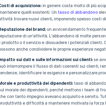
Costi di acquisizione:
in genere costa molto di più acqu
mantenere quelli esistenti. Un
tasso di abbandono
elev
attività trovare nuovi clienti, imponendo spesso costi di
Reputazione del brand:
un avvicendamento frequente d
reputazione di un'attività. L'abbandono di molte person
il prodotto o il servizio e dissuadere i potenziali clienti. 
possono anche condividere le proprie esperienze negati
Impatto sui dati e sulle informazioni sui clienti:
se avv
può interrompere il flusso di dati coerenti sui clienti, re
tendenze, identificare le esigenze e personalizzare pro
Morale e produttività dei dipendenti:
tassi di abbando
sul morale dei dipendenti, perché mettono i team di fron
che con tanto impegno avevano acquisito e servito. T
produttività e difficoltà a mantenere motivata la forza 