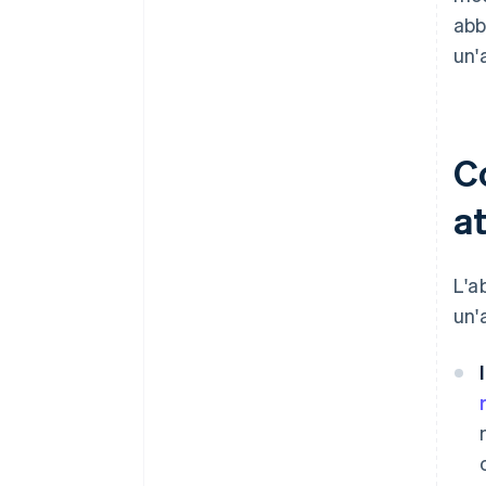
abb
un'
C
at
L'a
un'