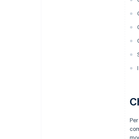
Trarre il massimo dalla
tecnologia
Creare un ciclo di feedback utile
Migliorare continuamente i
prodotti e i servizi
Adottare un approccio
strategico e trasparente ai
pagamenti
C
Per
com
mod