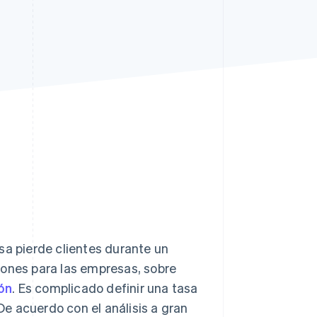
Stripe Sessions 2026
Descubre cómo Stripe
está construyendo la
infraestructura
económica para la IA.
Ver ahora
sa pierde clientes durante un
iones para las empresas, sobre
ón
. Es complicado definir una tasa
e acuerdo con el análisis a gran