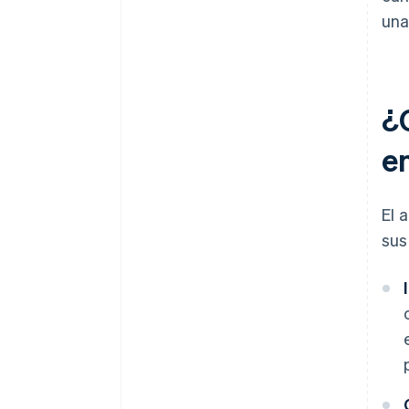
una
¿
e
El 
sus