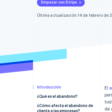
Authorization Boost
Data Pipeline
Empezar con Stripe
Optimizaciones de aceptación
Sincronización de d
Link
Proceso de compra acelerado
Última actualización: 14 de febrero de 
Financial Connections
Datos de ctas. financieras
vinculadas
Introducción
El
a
per
¿Qué es el abandono?
tod
¿Cómo afecta el abandono de
de 
cliente a las empresas?