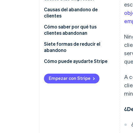
esc
Causas del abandono de
obj
clientes
em
Cómo saber por qué tus
clientes abandonan
Nin
Siete formas de reducir el
cli
abandono
ser
Personalizar la interacción con
Cómo puede ayudarte Stripe
que
clientes
A c
Proporcionar una atención al
Empezar con Stripe
cliente excepcional
cli
min
Fomentar una cultura de trabajo
centrada en la clientela
¿De
Aprovechar al máximo la
tecnología
Crear un sistema de