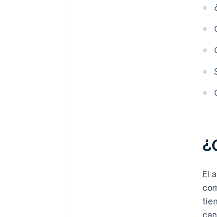
comentarios procesable
Mejorar de forma continua los
productos y servicios
Tener una actitud estratégica y
transparente en los pagos
¿
El 
com
tie
can