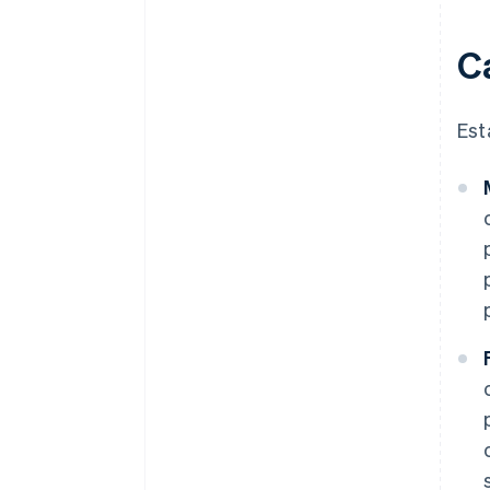
C
Est