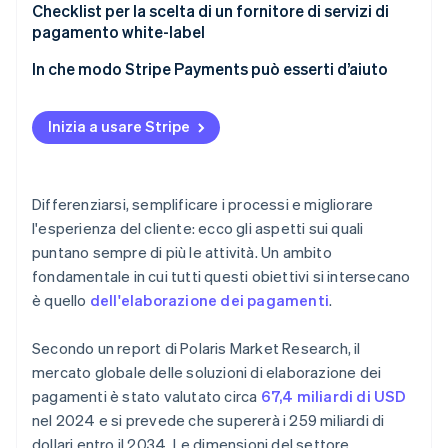
Efficienza di costi e tempi
Obiettivi ed esigenze aziendali
Checklist per la scelta di un fornitore di servizi di
pagamento white-label
Sicurezza e conformità
Costi e benefici
In che modo Stripe Payments può esserti d’aiuto
Fornitori e prodotti
Inizia a usare Stripe
Differenziarsi, semplificare i processi e migliorare
l'esperienza del cliente: ecco gli aspetti sui quali
puntano sempre di più le attività. Un ambito
fondamentale in cui tutti questi obiettivi si intersecano
è quello
dell'elaborazione dei pagamenti
.
Secondo un report di Polaris Market Research, il
mercato globale delle soluzioni di elaborazione dei
pagamenti è stato valutato circa
67,4 miliardi di USD
nel 2024 e si prevede che supererà i 259 miliardi di
dollari entro il 2034. Le dimensioni del settore