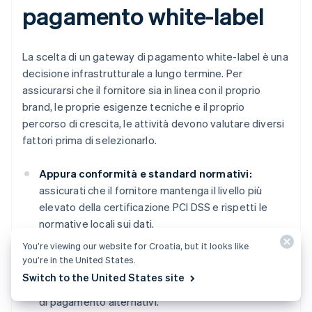
pagamento white-label
La scelta di un gateway di pagamento white-label è una
decisione infrastrutturale a lungo termine. Per
assicurarsi che il fornitore sia in linea con il proprio
brand, le proprie esigenze tecniche e il proprio
percorso di crescita, le attività devono valutare diversi
fattori prima di selezionarlo.
Appura conformità e standard normativi:
assicurati che il fornitore mantenga il livello più
elevato della certificazione PCI DSS e rispetti le
normative locali sui dati.
You’re viewing our website for Croatia, but it looks like
Verifica i metodi di pagamento accettati:
you’re in the United States.
assicurati che il gateway supporti una combinazione
Switch to the United States site
globale di carte di credito e debito, wallet e metodi
di pagamento alternativi.