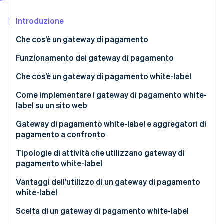
Scopri cosa ti aspetta
Introduzione
Radar
Ecosistema
Prevenzione delle frodi
Che cos’è un gateway di pagamento
Partner
Atlas
Stripe App Marketplace
Costituzione di start-up
Funzionamento dei gateway di pagamento
Climate
Che cos’è un gateway di pagamento white-label
Rimozione del carbonio
Come implementare i gateway di pagamento white-
Identity
Verifica online dell'identità
label su un sito web
Gateway di pagamento white-label e aggregatori di
pagamento a confronto
Tipologie di attività che utilizzano gateway di
Stripe Sessions 2026
pagamento white-label
Scopri come Stripe sta costruendo l'infrastruttura economi
Guarda ora
Vantaggi dell’utilizzo di un gateway di pagamento
white-label
Controllo e personalizzazione
Scelta di un gateway di pagamento white-label