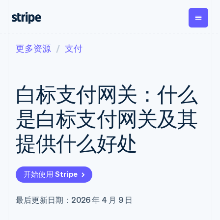
更多资源
支付
按企业阶段
文档
学习
支付
营收
资金管
平台
理
易市
大型企业
Stripe 文档
博客
Payments
Billing
初创企业
API 参考文档
客户案例
白标支付网关：什么
在线支付
经常性收入
Global
Conn
库与 SDK
指南
Managed
Metronome
Payouts
Stripe Apps
Payments
按用量计费
平台
是白标支付网关及其
备案商家解决
Subscriptions
向第三
按应用场景
方案
方打款
支持
订阅管理
Payment links
Crypto
提供什么好处
指南
智能体商务
Invoicing
钱包、
加密货币
获取支持
无代码支付
一次性或定期
稳定币
电子商务
接受线上付款
托管支持方案
Checkout
账单
发行和
嵌入式金融
实施预置结账流程
专业服务
预构建支付界
Tax
发卡基
开始使用 Stripe
财务自动化
构建平台或交易市场
面
销售税和增值
础设施
全球化企业
管理订阅
Elements
税自动化
应用内支付
提供按用量计费
灵活的 UI 组件
Revenue
最后更新日期：2026 年 4 月 9 日
交易市场
发行稳定币支持的支付卡
支付方式
Recognition
公司
资金管理
通过智能体配置和管理服
支持 125 种以
会计自动化
平台
务