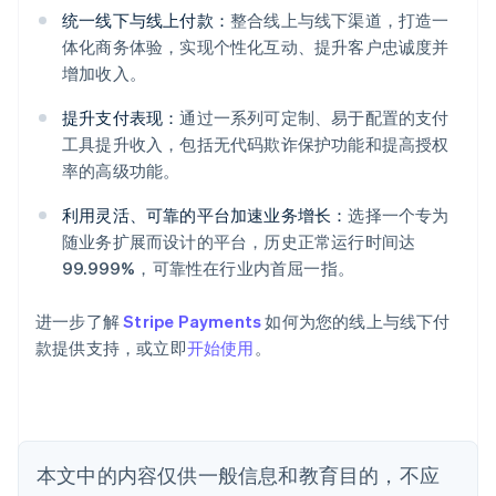
统一线下与线上付款：
整合线上与线下渠道，打造一
体化商务体验，实现个性化互动、提升客户忠诚度并
阿联酋
增加收入。
English
爱尔兰
提升支付表现：
通过一系列可定制、易于配置的支付
English
工具提升收入，包括无代码欺诈保护功能和提高授权
爱沙尼亚
率的高级功能。
English
奥地利
利用灵活、可靠的平台加速业务增长：
选择一个专为
Deutsch
English
随业务扩展而设计的平台，历史正常运行时间达
澳大利亚
99.999%，可靠性在行业内首屈一指。
English
巴西
Português
English
进一步了解
Stripe Payments
如何为您的线上与线下付
保加利亚
款提供支持，或立即
开始使用
。
English
比利时
Nederlands
Français
Deutsch
English
波兰
English
丹麦
本文中的内容仅供一般信息和教育目的，不应
English