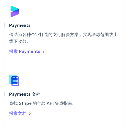
斯洛伐克
English
斯洛文尼亚
English
Italiano
Payments
泰国
ไทย
English
借助为各种企业打造的支付解决方案，实现全球范围线上
希腊
线下收款。
English
探索 Payments
西班牙
Español
English
新加坡
English
简体中文
新西兰
English
匈牙利
English
Payments 文档
意大利
查找 Stripe 的付款 API 集成指南。
Italiano
English
印度
探索文档
English
英国
English