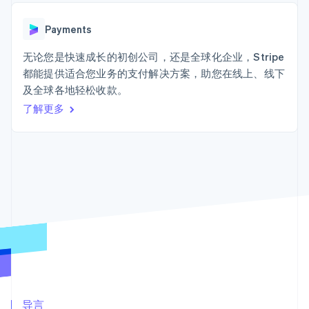
上
Stripe Sigma
产品路线图
SaaS
自定义报告
Terminal
Sessions 年度大会
线下支付
Data Pipeline
Payments
招聘
数据同步
Authorization
资讯中心
Boost
资源
无论您是快速成长的初创公司，还是全球化企业，Stripe
Stripe Press
支付成功率优
按行业
都能提供适合您业务的支付解决方案，助您在线上、线下
化
应用集成
及全球各地轻松收款。
Link
AI 企业
代码示例
加速结账
创作者经济
开发者博客
了解更多
联系
游戏
API 状态
酒店、旅游与休闲
联系销售
保险
成为合作伙伴
媒体与娱乐
更多
非营利组织
Product roadmap
专业服务
了解未来规划
公共部门
零售
Radar
欺诈防范
Atlas
初创企业注册
生态系统
Climate
合作伙伴
碳移除
Stripe App Marketplace
导言