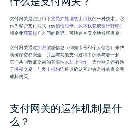
什么是支付网关？
支付网关是企业用于
接受并处理线上付款
的一种技术。它
作为客户支付方式（例如
信用卡
、
数字钱包
或
银行转账
）
和企业
商家账户
之间的桥梁，可快速且安全地转移资金。
支付网关通过
加密
敏感信息（例如卡号和个人信息）来帮
助确保交易安全。并且与其他支付过程中的参与者一起，
它们共同验证交易的真实性以
防止欺诈
。支付网关还有助
于
授权
交易，与
发卡机构
沟通以确认客户有足够的资金完
成其购买。
支付网关的运作机制是什
么？