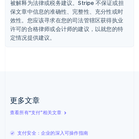
被解释为法律或税务建议。Stripe 不保证或担
德国
保文章中信息的准确性、完整性、充分性或时
Deutsch
English
法国
效性。您应该寻求在您的司法管辖区获得执业
Français
English
许可的合格律师或会计师的建议，以就您的特
芬兰
定情况提供建议。
English
Svenska
荷兰
Nederlands
English
加拿大
English
Français
捷克
English
克罗地亚
English
Italiano
拉脱维亚
更多文章
English
立陶宛
查看所有“支付”相关文章
English
列支敦士登
Deutsch
English
卢森堡
支付安全：企业的深入可操作指南
Français
Deutsch
English