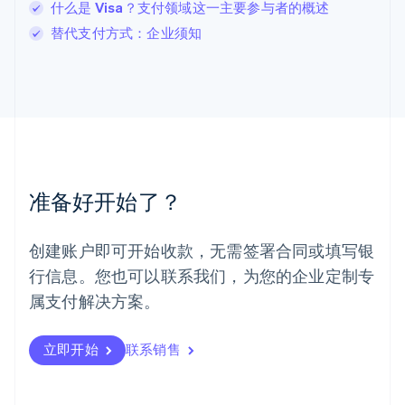
什么是 Visa？支付领域这一主要参与者的概述
罗马尼亚
替代支付方式：企业须知
English
马尔他
English
马来西亚
English
简体中文
美国
English
Español
简体中文
墨西哥
Español
English
准备好开始了？
挪威
English
葡萄牙
创建账户即可开始收款，无需签署合同或填写银
Português
English
行信息。您也可以联系我们，为您的企业定制专
日本
日本語
English
属支付解决方案。
瑞典
Svenska
English
瑞士
立即开始
联系销售
Deutsch
Français
Italiano
English
塞浦路斯
English