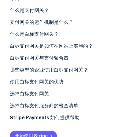
什么是支付网关？
支付网关的运作机制是什么？
Stripe Sessions 2026
了解 Stripe 如何为 AI 构建经济基础设施。
什么是白标支付网关？
立即观看
白标支付网关是如何在网站上实施的？
白标支付网关与支付聚合器
哪些类型的企业使用白标支付网关？
使用白标支付网关的优势
控制与定制
选择白标支付网关
成本和时间效率
业务需求和目标
选择白标支付服务商的检查清单
安全与合规
成本和收益
Stripe Payments 如何提供帮助
提供商和产品
开始使用 Stripe