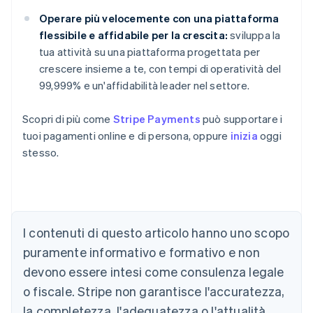
Operare più velocemente con una piattaforma
flessibile e affidabile per la crescita:
sviluppa la
tua attività su una piattaforma progettata per
crescere insieme a te, con tempi di operatività del
99,999% e un'affidabilità leader nel settore.
Scopri di più come
Stripe Payments
può supportare i
tuoi pagamenti online e di persona, oppure
inizia
oggi
stesso.
Australia
I contenuti di questo articolo hanno uno scopo
English
Austria
puramente informativo e formativo e non
Deutsch
English
devono essere intesi come consulenza legale
Belgio
Nederlands
Français
Deutsch
English
o fiscale. Stripe non garantisce l'accuratezza,
Brasile
la completezza, l'adeguatezza o l'attualità