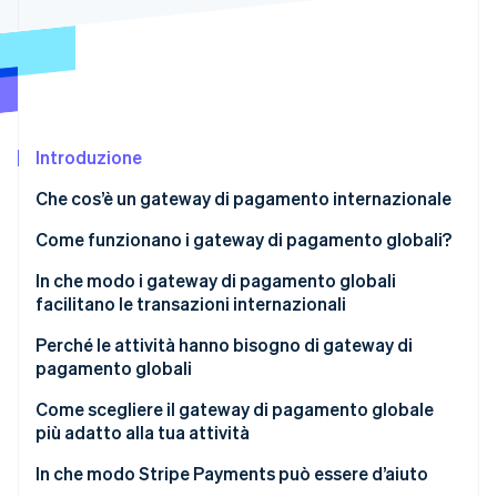
Scopri cosa ti aspetta
Radar
Ecosistema
Prevenzione delle frodi
Partner
Atlas
Stripe App Marketplace
Costituzione di start-up
Introduzione
Climate
Rimozione del carbonio
Che cos’è un gateway di pagamento internazionale
Identity
Verifica online dell'identità
Come funzionano i gateway di pagamento globali?
In che modo i gateway di pagamento globali
facilitano le transazioni internazionali
Perché le attività hanno bisogno di gateway di
Stripe Sessions 2026
pagamento globali
Scopri come Stripe sta costruendo l'infrastruttura economi
Guarda ora
Come scegliere il gateway di pagamento globale
più adatto alla tua attività
Metodi di pagamento supportati
In che modo Stripe Payments può essere d’aiuto