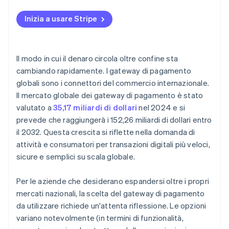
Valuta e copertura geografica
Inizia a usare Stripe
Integrazione e facilità d’uso
Conformità e sicurezza
Il modo in cui il denaro circola oltre confine sta
Commissioni e costi di transazione
cambiando rapidamente. I gateway di pagamento
globali sono i connettori del commercio internazionale.
Rilevamento e prevenzione delle frodi
Il mercato globale dei gateway di pagamento è stato
Scalabilità e crescita futura
valutato a
35,17 miliardi di dollari
nel 2024 e si
prevede che raggiungerà i 152,26 miliardi di dollari entro
Assistenza clienti
il 2032. Questa crescita si riflette nella domanda di
Analisi e reportistica
attività e consumatori per transazioni digitali più veloci,
sicure e semplici su scala globale.
Reputazione e recensioni
Per le aziende che desiderano espandersi oltre i propri
mercati nazionali, la scelta del gateway di pagamento
da utilizzare richiede un'attenta riflessione. Le opzioni
variano notevolmente (in termini di funzionalità,