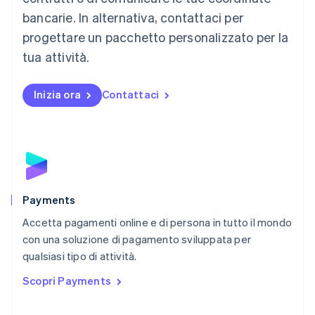
English
简体中文
Malta
bancarie. In alternativa, contattaci per
English
progettare un pacchetto personalizzato per la
Messico
tua attività.
Español
English
Norvegia
English
Inizia ora
Contattaci
Nuova Zelanda
English
Paesi Bassi
Nederlands
English
Polonia
English
Portogallo
Português
English
Payments
RAS di Hong Kong, Cina
Accetta pagamenti online e di persona in tutto il mondo
English
简体中文
con una soluzione di pagamento sviluppata per
Regno Unito
English
qualsiasi tipo di attività.
Repubblica Ceca
Scopri Payments
English
Romania