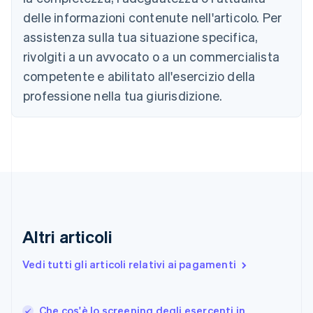
Português
English
Bulgaria
delle informazioni contenute nell'articolo. Per
English
assistenza sulla tua situazione specifica,
Canada
rivolgiti a un avvocato o a un commercialista
English
Français
Cina continentale
competente e abilitato all'esercizio della
简体中文
English
professione nella tua giurisdizione.
Cipro
English
Croazia
English
Italiano
Danimarca
English
Emirati Arabi Uniti
English
Estonia
English
Altri articoli
Finlandia
English
Svenska
Vedi tutti gli articoli relativi ai pagamenti
Francia
Français
English
Germania
Che cos'è lo screening degli esercenti in