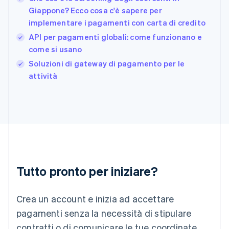
Deutsch
English
Giappone? Ecco cosa c'è sapere per
Giappone
日本語
English
implementare i pagamenti con carta di credito
Gibilterra
API per pagamenti globali: come funzionano e
English
come si usano
Grecia
English
Soluzioni di gateway di pagamento per le
India
attività
English
Irlanda
English
Italia
Italiano
English
Lettonia
English
Liechtenstein
Deutsch
English
Tutto pronto per iniziare?
Lituania
English
Crea un account e inizia ad accettare
Lussemburgo
Français
Deutsch
English
pagamenti senza la necessità di stipulare
Malaysia
contratti o di comunicare le tue coordinate