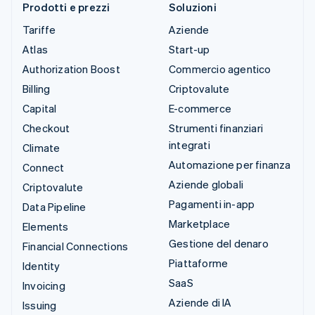
Prodotti e prezzi
Soluzioni
Tariffe
Aziende
Atlas
Start-up
Authorization Boost
Commercio agentico
Billing
Criptovalute
Capital
E-commerce
Checkout
Strumenti finanziari
integrati
Climate
Automazione per finanza
Connect
Aziende globali
Criptovalute
Pagamenti in-app
Data Pipeline
Marketplace
Elements
Gestione del denaro
Financial Connections
Piattaforme
Identity
SaaS
Invoicing
Aziende di IA
Issuing