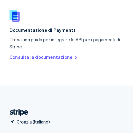
English
Singapore
English
简体中文
Slovacchia
English
Documentazione di Payments
Slovenia
English
Italiano
Trova una guida per integrare le API per i pagamenti di
Spagna
Stripe.
Español
English
Stati Uniti
Consulta la documentazione
English
Español
简体中文
Svezia
Svenska
English
Svizzera
Deutsch
Français
Italiano
English
Thailandia
ไทย
English
Ungheria
English
Croazia (Italiano)