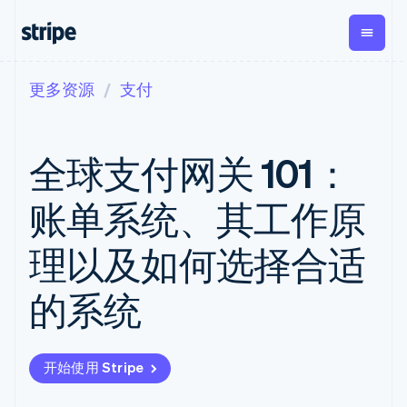
更多资源
支付
按企业阶段
文档
学习
支付
营收
资金管
平台
理
易市
大型企业
Stripe 文档
博客
Payments
Billing
初创企业
API 参考文档
客户案例
全球支付网关 101：
在线支付
经常性收入
Global
Conn
库与 SDK
指南
Payment links
Metronome
Payouts
Stripe Apps
按用量计费
平台
账单系统、其工作原
无代码支付
Subscriptions
向第三
按应用场景
Checkout
方打款
支持
预构建支付界
订阅管理
Crypto
理以及如何选择合适
指南
智能体商务
面
Invoicing
钱包、
加密货币
获取支持
一次性或定期
Elements
稳定币
电子商务
接受线上付款
托管支持方案
灵活的 UI 组件
账单
的系统
发行和
嵌入式金融
实施预置结账流程
专业服务
Payment
Tax
发卡基
财务自动化
构建平台或交易市场
methods
销售税和增值
础设施
全球化企业
管理订阅
接入 125+ 种支
税自动化
应用内支付
提供按用量计费
付方式
Revenue
开始使用 Stripe
交易市场
发行稳定币支持的支付卡
Terminal
Recognition
公司
资金管理
通过智能体配置和管理服
线下支付
会计自动化
平台
务