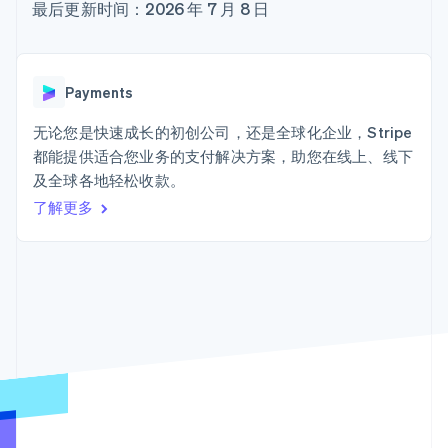
Authorization
Stripe Sigma
最后更新时间：2026 年 7 月 8 日
产品路线图
SaaS
Boost
自定义报告
Sessions 年度大会
支付成功率优
Data Pipeline
招聘
化
数据同步
资讯中心
Link
资源
Stripe Press
Payments
加速结账
按行业
应用集成
无论您是快速成长的初创公司，还是全球化企业，Stripe
AI 企业
代码示例
都能提供适合您业务的支付解决方案，助您在线上、线下
创作者经济
开发者博客
联系
游戏
API 状态
及全球各地轻松收款。
更多
酒店、旅游与休闲
联系销售
Product roadmap
了解更多
保险
成为合作伙伴
了解未来规划
媒体与娱乐
非营利组织
Radar
专业服务
欺诈防范
公共部门
Atlas
零售
初创企业注册
Climate
碳移除
生态系统
合作伙伴
Stripe App Marketplace