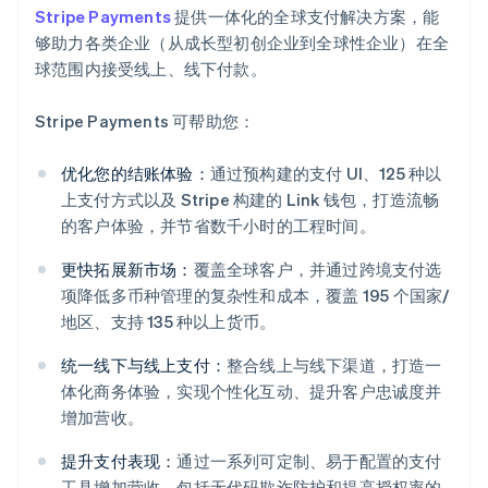
Stripe Payments
提供一体化的全球支付解决方案，能
够助力各类企业（从成长型初创企业到全球性企业）在全
球范围内接受线上、线下付款。
Stripe Payments 可帮助您：
优化您的结账体验：
通过预构建的支付 UI、125 种以
上支付方式以及 Stripe 构建的 Link 钱包，打造流畅
的客户体验，并节省数千小时的工程时间。
更快拓展新市场：
覆盖全球客户，并通过跨境支付选
项降低多币种管理的复杂性和成本，覆盖 195 个国家/
地区、支持 135 种以上货币。
统一线下与线上支付：
整合线上与线下渠道，打造一
体化商务体验，实现个性化互动、提升客户忠诚度并
增加营收。
阿联酋
提升支付表现：
通过一系列可定制、易于配置的支付
English
爱尔兰
工具增加营收，包括无代码欺诈防护和提高授权率的