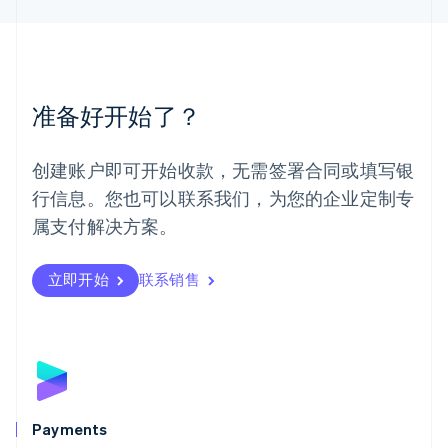
English
简体中文
美国
English
Español
简体中文
墨西哥
Español
English
准备好开始了？
挪威
English
葡萄牙
创建账户即可开始收款，无需签署合同或填写银
Português
English
行信息。您也可以联系我们，为您的企业定制专
日本
日本語
English
属支付解决方案。
瑞典
Svenska
English
瑞士
立即开始
联系销售
Deutsch
Français
Italiano
English
塞浦路斯
English
斯洛伐克
English
斯洛文尼亚
English
Italiano
Payments
泰国