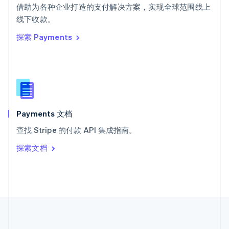
ไทย
English
借助为各种企业打造的支付解决方案，实现全球范围线上
希腊
线下收款。
English
探索 Payments
西班牙
Español
English
新加坡
English
简体中文
新西兰
English
匈牙利
English
Payments 文档
意大利
查找 Stripe 的付款 API 集成指南。
Italiano
English
印度
探索文档
English
英国
English
直布罗陀
English
中国内地
简体中文
English
中国香港特别行政区