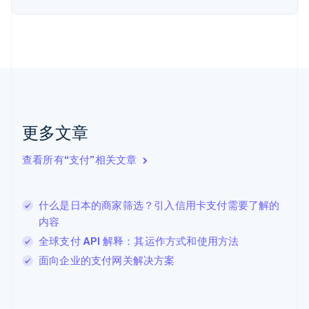
English
Svenska
荷兰
Nederlands
English
加拿大
English
Français
捷克
English
克罗地亚
English
Italiano
更多文章
拉脱维亚
English
查看所有“支付”相关文章
立陶宛
English
列支敦士登
什么是日本的商家筛选？引入信用卡支付需要了解的
Deutsch
English
卢森堡
内容
Français
Deutsch
English
全球支付 API 解释：其运作方式和使用方法
罗马尼亚
面向企业的支付网关解决方案
English
马尔他
English
马来西亚