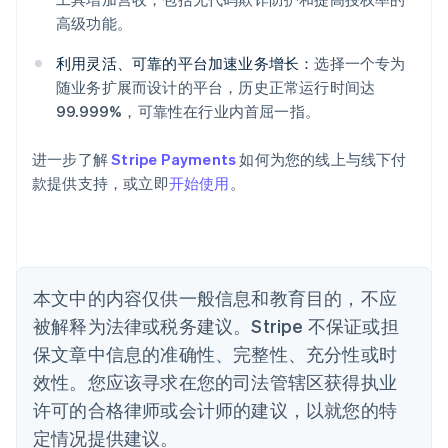
English
高级功能。
爱沙尼亚
English
利用灵活、可靠的平台加速业务增长：
选择一个专为
奥地利
随业务扩展而设计的平台，历史正常运行时间达
Deutsch
English
99.999%，可靠性在行业内首屈一指。
澳大利亚
English
巴西
进一步了解
Stripe Payments
如何为您的线上与线下付
Português
English
款提供支持，或立即
开始使用
。
保加利亚
English
比利时
Nederlands
Français
Deutsch
English
波兰
本文中的内容仅供一般信息和教育目的，不应
English
丹麦
被解释为法律或税务建议。Stripe 不保证或担
English
保文章中信息的准确性、完整性、充分性或时
德国
效性。您应该寻求在您的司法管辖区获得执业
Deutsch
English
法国
许可的合格律师或会计师的建议，以就您的特
Français
English
定情况提供建议。
芬兰