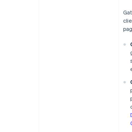
Gat
cli
pag