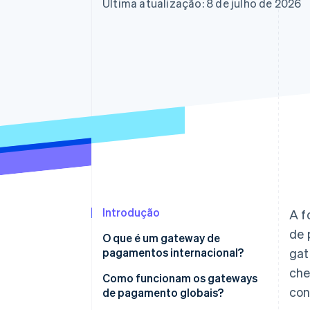
Authorization Boost
Última atualização: 8 de julho de 2026
Otimizações de aceitação
Link
Checkout acelerado
Financial Connections
Dados de contas vinculadas
Introdução
A f
de 
O que é um gateway de
pagamentos internacional?
gat
che
Como funcionam os gateways
con
de pagamento globais?