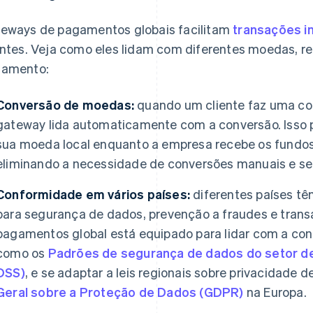
eways de pagamentos globais facilitam
transações i
entes. Veja como eles lidam com diferentes moedas, 
amento:
Conversão de moedas:
quando um cliente faz uma co
gateway lida automaticamente com a conversão. Isso 
sua moeda local enquanto a empresa recebe os fundo
eliminando a necessidade de conversões manuais e se
Conformidade em vários países:
diferentes países t
para segurança de dados, prevenção a fraudes e tran
pagamentos global está equipado para lidar com a co
como os
Padrões de segurança de dados do setor d
DSS)
, e se adaptar a leis regionais sobre privacidade
Geral sobre a Proteção de Dados (GDPR)
na Europa.