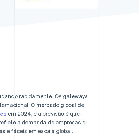
Stripe Sessions 2026
Veja como a Stripe está
construindo a
infraestrutura
econômica da IA.
Assista agora
mudando rapidamente. Os gateways
ternacional. O mercado global de
ões
em 2024, e a previsão é que
 reflete a demanda de empresas e
as e fáceis em escala global.