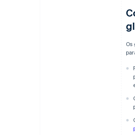
C
g
Os 
par