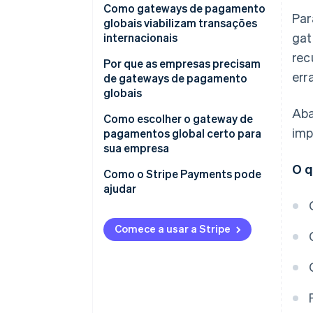
Como gateways de pagamento
Par
globais viabilizam transações
gat
internacionais
rec
Por que as empresas precisam
err
de gateways de pagamento
globais
Aba
Como escolher o gateway de
imp
pagamentos global certo para
sua empresa
O q
Formas de pagamento aceitas
Como o Stripe Payments pode
ajudar
Moeda e cobertura geográfica
Integração e facilidade de uso
Comece a usar a Stripe
Conformidade e segurança
Tarifas e custos de transação
Detecção e prevenção de