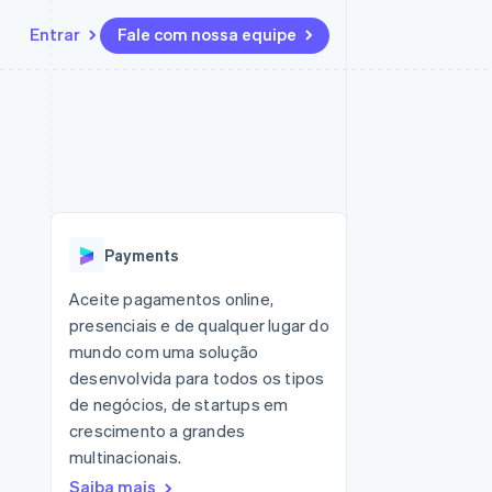
Entrar
Fale com nossa equipe
Recursos
Ecossistema
Contato
 marketplaces
Mais
Integrações de aplicativos
Parceiros
Fale com a equipe de vendas
Product roadmap
sões
Exemplos de códigos
Stripe App Marketplace
Seja um parceiro
Veja o que está chegando
ara plataformas
Blog de desenvolvedores
 platforms
zer
Status da API
Radar
ceiros
Prevenção de fraudes
Payments
Atlas
ativos
 e virtuais
Incorporação de startups
Aceite pagamentos online,
presenciais e de qualquer lugar do
Climate
Remoção de carbono
mundo com uma solução
desenvolvida para todos os tipos
Identity
Verificação de identidade
de negócios, de startups em
crescimento a grandes
multinacionais.
Saiba mais