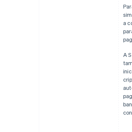
Par
sim
a c
par
pag
A S
tam
ini
cri
aut
pag
ban
con