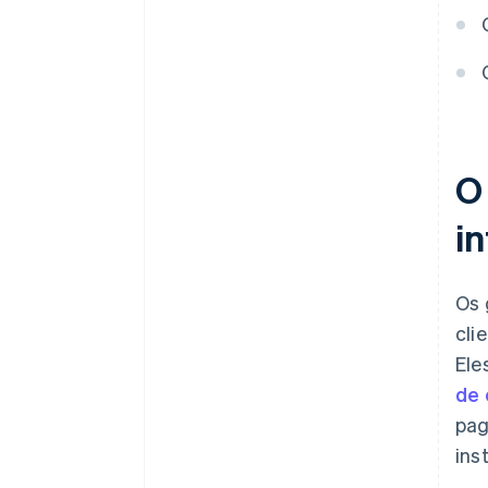
fraudes
Escalabilidade e crescimento
futuro
Suporte ao cliente
Análises e relatórios
O
Reputação e avaliações
i
Os 
cli
Ele
de 
pag
ins