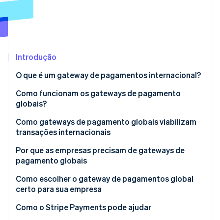
Ecossistema
Stripe Sessions 2026
Parceiros
Stripe App Marketplace
Veja como a Stripe está construindo a infraestrutura econô
Introdução
Assista agora
O que é um gateway de pagamentos internacional?
Como funcionam os gateways de pagamento
globais?
Como gateways de pagamento globais viabilizam
transações internacionais
Por que as empresas precisam de gateways de
pagamento globais
Como escolher o gateway de pagamentos global
certo para sua empresa
Formas de pagamento aceitas
Como o Stripe Payments pode ajudar