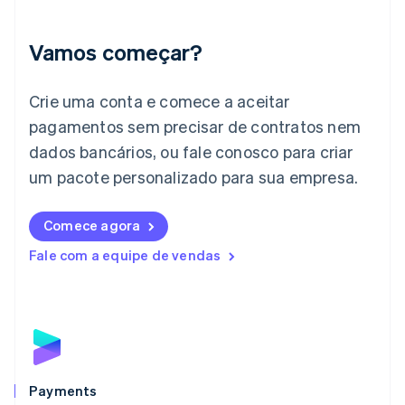
Índia
English
Irlanda
Vamos começar?
English
Itália
Crie uma conta e comece a aceitar
Italiano
English
Japão
pagamentos sem precisar de contratos nem
日本語
English
dados bancários, ou fale conosco para criar
Letônia
English
um pacote personalizado para sua empresa.
Liechtenstein
Deutsch
English
Comece agora
Lituânia
English
Fale com a equipe de vendas
Luxemburgo
Français
Deutsch
English
Malásia
English
简体中文
Malta
English
México
Español
English
Payments