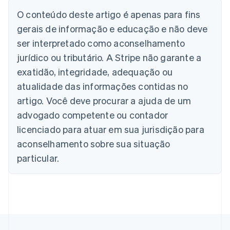
Alemanha
O conteúdo deste artigo é apenas para fins
Deutsch
English
Austrália
gerais de informação e educação e não deve
English
ser interpretado como aconselhamento
Áustria
jurídico ou tributário. A Stripe não garante a
Deutsch
English
Bélgica
exatidão, integridade, adequação ou
Nederlands
Français
Deutsch
English
atualidade das informações contidas no
Brasil
Português
English
artigo. Você deve procurar a ajuda de um
Bulgária
advogado competente ou contador
English
Canadá
licenciado para atuar em sua jurisdição para
English
Français
aconselhamento sobre sua situação
China continental
particular.
简体中文
English
Chipre
English
Croácia
English
Italiano
Dinamarca
English