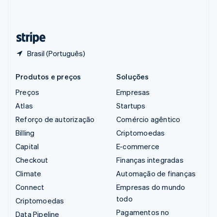
Suíça
Deutsch
Français
Italiano
English
Tailândia
ไทย
English
Brasil (Português)
Produtos e preços
Soluções
Preços
Empresas
Atlas
Startups
Reforço de autorização
Comércio agêntico
Billing
Criptomoedas
Capital
E-commerce
Checkout
Finanças integradas
Climate
Automação de finanças
Connect
Empresas do mundo
todo
Criptomoedas
Pagamentos no
Data Pipeline