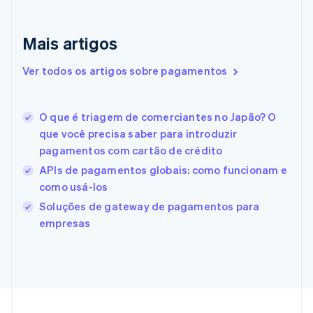
Emirados Árabes Unidos
English
Eslováquia
Mais artigos
English
Eslovênia
Ver todos os artigos sobre pagamentos
English
Italiano
Espanha
Español
English
O que é triagem de comerciantes no Japão? O
Estados Unidos
que você precisa saber para introduzir
English
Español
简体中文
Estônia
pagamentos com cartão de crédito
English
APIs de pagamentos globais: como funcionam e
Finlândia
como usá-los
English
Svenska
França
Soluções de gateway de pagamentos para
Français
English
empresas
Gibraltar
English
Grécia
English
Hungria
English