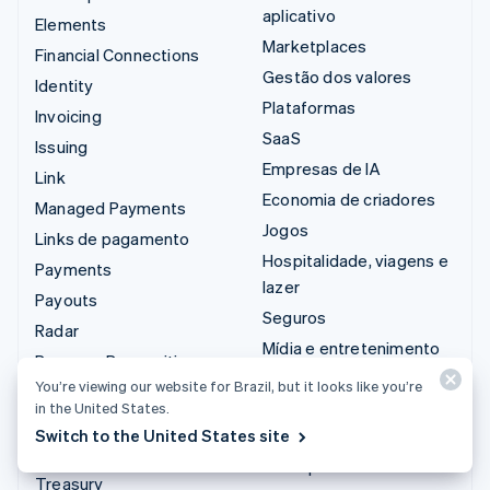
aplicativo
Elements
Marketplaces
Financial Connections
Gestão dos valores
Identity
Plataformas
Invoicing
SaaS
Issuing
Empresas de IA
Link
Economia de criadores
Managed Payments
Jogos
Links de pagamento
Hospitalidade, viagens e
Payments
lazer
Payouts
Seguros
Radar
Mídia e entretenimento
Revenue Recognition
Organizações sem fins
You’re viewing our website for Brazil, but it looks like you’re
Stripe Sigma
lucrativos
in the United States.
Tax
Serviços profissionais
Switch to the United States site
Terminal
Setor público
Treasury