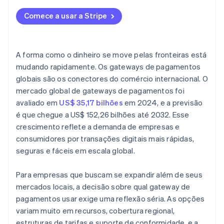
Moeda e cobertura geográfica
Comece a usar a Stripe
Integração e facilidade de uso
Conformidade e segurança
A forma como o dinheiro se move pelas fronteiras está
Tarifas e custos de transação
mudando rapidamente. Os gateways de pagamentos
globais são os conectores do comércio internacional. O
Detecção e prevenção de fraudes
mercado global de gateways de pagamentos foi
Escalabilidade e crescimento futuro
avaliado em
US$ 35,17 bilhões
em 2024, e a previsão
é que chegue a US$ 152,26 bilhões até 2032. Esse
Suporte ao cliente
crescimento reflete a demanda de empresas e
Análises e relatórios
consumidores por transações digitais mais rápidas,
seguras e fáceis em escala global.
Reputação e avaliações
Para empresas que buscam se expandir além de seus
mercados locais, a decisão sobre qual gateway de
pagamentos usar exige uma reflexão séria. As opções
variam muito em recursos, cobertura regional,
estruturas de tarifas e suporte de conformidade, e a