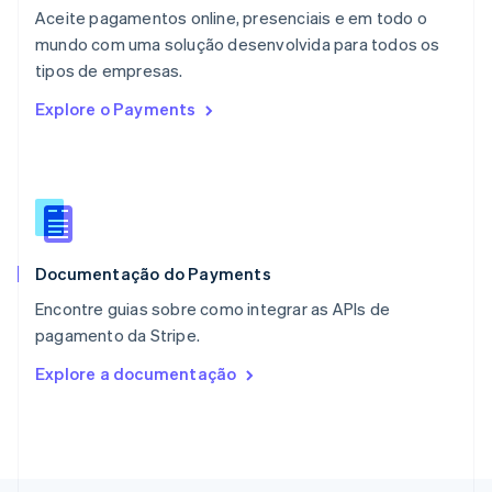
Noruega
Aceite pagamentos online, presenciais e em todo o
English
mundo com uma solução desenvolvida para todos os
Nova Zelândia
English
tipos de empresas.
Países Baixos
Explore o Payments
Nederlands
English
Polônia
English
Portugal
Português
English
RAE de Hong Kong, China
English
简体中文
Documentação do Payments
Reino Unido
English
Encontre guias sobre como integrar as APIs de
República Tcheca
pagamento da Stripe.
English
Romênia
Explore a documentação
English
Singapura
English
简体中文
Suécia
Svenska
English