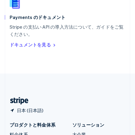
ラトビア
English
Payments のドキュメント
リトアニア
English
Stripe の支払い API の導入方法について、ガイドをご覧
リヒテンシュタイン
ください。
Deutsch
English
ルーマニア
ドキュメントを見る
English
ルクセンブルグ
Français
Deutsch
English
中国香港特別行政区
English
简体中文
中国本土
简体中文
English
日本
日本語
English
日本 (日本語)
プロダクトと料金体系
ソリューション
料金体系
大企業