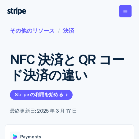
その他のリソース
決済
企業規模別
ドキュメント
学ぶ
支払い
収益
資金管
プラッ
理
フォー
大企業向け
Stripe のドキュメント
ブログ
とマー
Payments
Billing
スタートアップ向け
API リファレンス
導入事例
NFC 決済と QR コー
オンライン決
経常収益
ットプ
Global
ライブラリと SDK
ガイド
済
Metronome
Payouts
イス
Stripe Apps
Managed
ド決済の違い
従量課金
Payments
第三者
Connec
ユースケース別
マーチャント
サブスクリ
への入
サポート
プション
オブレコード
金
プラッ
ガイド
エージェンティックコマ
サブスクリ
ソリューショ
Payment links
フォー
ース
サポートに問い合わせる
プションの
Stripe の利用を始める
ン
決済の
E コマース / ECサイト
オンライン決済を受け付
管理サポートプラン
コーディング
管理
Invoicing
築
埋込型金融
け
プロフェッショナルサー
1 回限りまた
不要の決済ペ
請求・財務関連
構築済みの決済を実装
ビス
最終更新日: 2025 年 3 月 17 日
は継続
ージ
Checkout
グローバルビジネス
プラットフォームまたは
構築済み決済
Tax
アプリ内決済
マーケットプレイスを構
消費税と
UI
マーケットプレイス
築する
VAT の自動
Elements
資金管理
サブスクリプションを管
柔軟な UI コン
計算
Revenue
会社
Payments
プラットフォーム
理