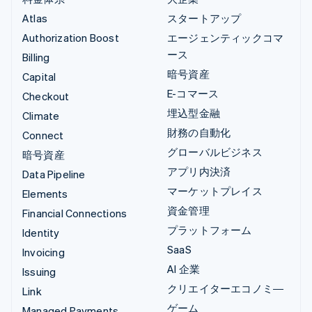
Atlas
スタートアップ
Authorization Boost
エージェンティックコマ
ース
Billing
暗号資産
Capital
E-コマース
Checkout
埋込型金融
Climate
財務の自動化
Connect
グローバルビジネス
暗号資産
アプリ内決済
Data Pipeline
マーケットプレイス
Elements
資金管理
Financial Connections
プラットフォーム
Identity
SaaS
Invoicing
AI 企業
Issuing
クリエイターエコノミ―
Link
ゲーム
Managed Payments