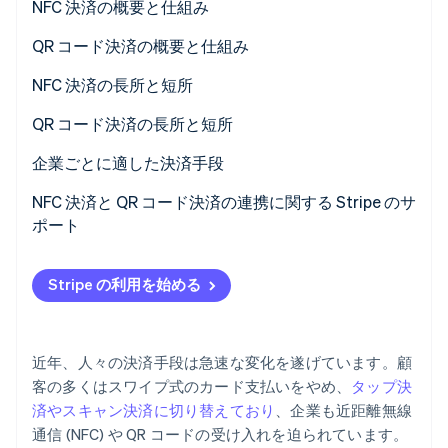
NFC 決済の概要と仕組み
パートナー
Climate
Stripe App Marketplace
QR コード決済の概要と仕組み
カーボンリムーバル
Identity
NFC 決済の長所と短所
オンライン本人確認
QR コード決済の長所と短所
企業ごとに適した決済手段
小売店 / スーパーマーケット
NFC 決済と QR コード決済の連携に関する Stripe のサ
Stripe Sessions 2026
ポート
Stripe が AI の経済インフラをどのように構築しているかを
レストラン / カフェ
ご覧ください。
Stripe 端末を用いた NFC 決済
こちらをご覧ください
E コマース / オンラインビジネス
Stripe の利用を始める
Stripe Payment Links を使用した QR コード決済
サービス業 / フリーランス
イベント / フェスティバル / ポップアップストア
近年、人々の決済手段は急速な変化を遂げています。顧
客の多くはスワイプ式のカード支払いをやめ、
タップ決
済やスキャン決済に切り替えており
、企業も近距離無線
通信 (NFC) や QR コードの受け入れを迫られています。