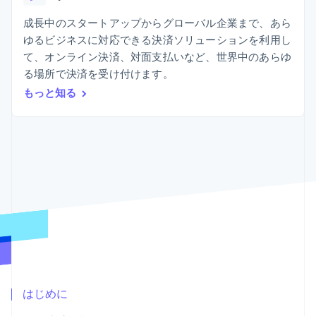
Recognition
ポーネント
SaaS
従量課金請求を提供
決済手段
製品ロードマップ
成長中のスタートアップからグローバル企業まで、あら
ステーブルコイン担保型
会計管理の
125 以上の決
Sessions 年次カンファ
のカードを発行
ゆるビジネスに対応できる決済ソリューションを利用し
自動化
済手段を利用
レンス
エージェントによるサー
Stripe
て、オンライン決済、対面支払いなど、世界中のあらゆ
可能
Terminal
採用情報
ビスのプロビジョニング
Sigma
業種別
対面支払い
ニュースルーム
る場所で決済を受け付けます。
と管理
カスタムレ
Authorization
Stripe Press
もっと知る
ポート
Boost
AI 企業
Data
決済成功率の
クリエイターエコノミ―
Pipeline
最適化
ゲーム
リソース
データの同
Link
ホスピタリティ、旅行、
お問い合わせ
期
スピーディー
レジャー
な決済
保険
アプリへの導入
営業にお問い合わせ
メディアおよびエンター
コードサンプル
パートナーになる
テインメント
開発者のブログ
非営利団体
API ステータス
プロフェッショナルサー
その他
ビス
Product roadmap
パブリックセクター
今後の予定を確認
小売業
Radar
不正防止
はじめに
エコシステム
Atlas
スタートアップの企業設立