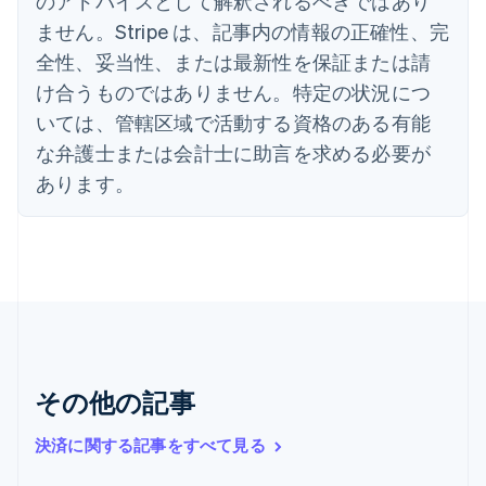
のアドバイスとして解釈されるべきではあり
インド
ません。Stripe は、記事内の情報の正確性、完
English
全性、妥当性、または最新性を保証または請
エストニア
English
け合うものではありません。特定の状況につ
オーストラリア
いては、管轄区域で活動する資格のある有能
English
オーストリア
な弁護士または会計士に助言を求める必要が
Deutsch
English
あります。
オランダ
Nederlands
English
カナダ
English
Français
キプロス
English
ギリシア
English
クロアチア
その他の記事
English
Italiano
ジブラルタル
English
決済に関する記事をすべて見る
シンガポール
English
简体中文