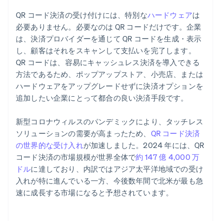
QR コード決済の受け付けには、特別な
ハードウェア
は
必要ありません。必要なのは QR コードだけです。企業
は、決済プロバイダーを通じて QR コードを生成・表示
し、顧客はそれをスキャンして支払いを完了します。
QR コードは、容易にキャッシュレス決済を導入できる
方法であるため、ポップアップストア、小売店、または
ハードウェアをアップグレードせずに決済オプションを
追加したい企業にとって都合の良い決済手段です。
新型コロナウィルスのパンデミックにより、タッチレス
ソリューションの需要が高まったため、
QR コード決済
の世界的な受け入れ
が加速しました。2024 年には、QR
コード決済の市場規模が世界全体で
約 147 億 4,000 万
ドル
に達しており、内訳ではアジア太平洋地域での受け
入れが特に進んでいる一方、今後数年間で北米が最も急
速に成長する市場になると予想されています。