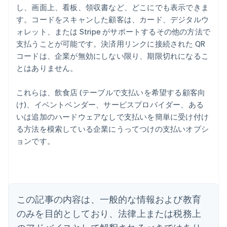
し、画面上、看板、領収書など、どこにでも表示できま
す。コードをスキャンした顧客は、カード、デジタルウ
ォレット、または Stripe がサポートするその他の方法で
支払うことが可能です。決済用リンクに接続された QR
コードは、企業が無効にしない限り、期限切れになるこ
とはありません。
これらは、飲食店 (テーブルで支払いを希望する顧客向
け)、イベントベンダー、サービスプロバイダー、ある
いは追加のハードウェアなしで支払いを簡単に受け付け
る方法を模索している企業にうってつけの支払いオプシ
アイルランド
ョンです。
English
アメリカ
English
Español
简体中文
アラブ首長国連邦
English
イギリス
この記事の内容は、一般的な情報および教育
English
のみを目的としており、法律上または税務上
イタリア
Italiano
English