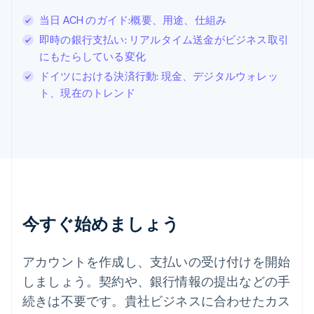
スイス
当日 ACH のガイド:概要、用途、仕組み
Deutsch
Français
Italiano
English
即時の銀行支払い: リアルタイム送金がビジネス取引
スウェーデン
Svenska
English
にもたらしている変化
スペイン
ドイツにおける決済行動: 現金、デジタルウォレッ
Español
English
ト、現在のトレンド
スロバキア
English
スロベニア
English
Italiano
タイ
ไทย
English
チェコ共和国
English
デンマーク
今すぐ始めましょう
English
ドイツ
Deutsch
English
アカウントを作成し、支払いの受け付けを開始
ニュージーランド
しましょう。契約や、銀行情報の提出などの手
English
ノルウェー
続きは不要です。貴社ビジネスに合わせたカス
English