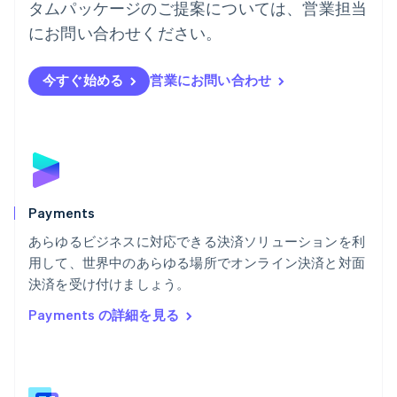
タムパッケージのご提案については、営業担当
ハンガリー
にお問い合わせください。
English
フィンランド
English
Svenska
今すぐ始める
営業にお問い合わせ
ブラジル
Português
English
フランス
Français
English
ブルガリア
English
ベルギー
Nederlands
Français
Deutsch
English
Payments
ポーランド
あらゆるビジネスに対応できる決済ソリューションを利
English
用して、世界中のあらゆる場所でオンライン決済と対面
ポルトガル
Português
English
決済を受け付けましょう。
マルタ
Payments の詳細を見る
English
マレーシア
English
简体中文
メキシコ
Español
English