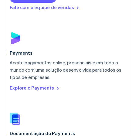
English
Fale com a equipe de vendas
Luxemburgo
Français
Deutsch
English
Malásia
English
简体中文
Malta
English
México
Español
English
Payments
Noruega
Aceite pagamentos online, presenciais e em todo o
English
mundo com uma solução desenvolvida para todos os
Nova Zelândia
English
tipos de empresas.
Países Baixos
Explore o Payments
Nederlands
English
Polônia
English
Portugal
Português
English
RAE de Hong Kong, China
English
简体中文
Documentação do Payments
Reino Unido