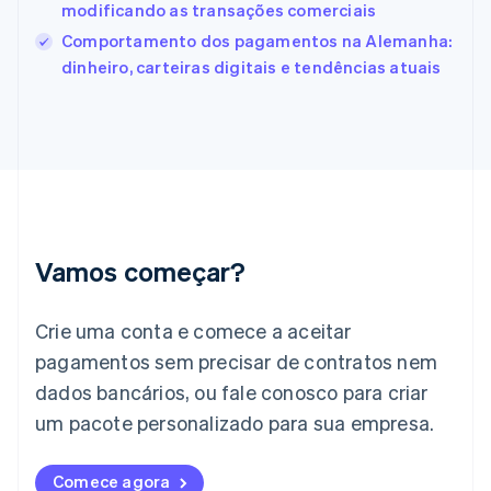
modificando as transações comerciais
English
Svenska
França
Comportamento dos pagamentos na Alemanha:
Français
English
dinheiro, carteiras digitais e tendências atuais
Gibraltar
English
Grécia
English
Hungria
English
Índia
English
Irlanda
Vamos começar?
English
Itália
Crie uma conta e comece a aceitar
Italiano
English
Japão
pagamentos sem precisar de contratos nem
日本語
English
dados bancários, ou fale conosco para criar
Letônia
English
um pacote personalizado para sua empresa.
Liechtenstein
Deutsch
English
Comece agora
Lituânia