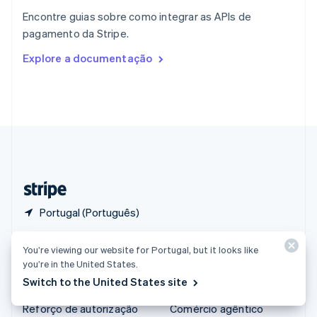
English
Encontre guias sobre como integrar as APIs de
República Tcheca
pagamento da Stripe.
English
Romênia
Explore a documentação
English
Singapura
English
简体中文
Suécia
Svenska
English
Suíça
Deutsch
Français
Italiano
English
Tailândia
ไทย
English
Portugal (Português)
Produtos e preços
Soluções
You’re viewing our website for Portugal, but it looks like
you’re in the United States.
Preços
Empresas
Switch to the United States site
Atlas
Startups
Reforço de autorização
Comércio agêntico