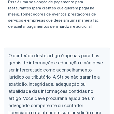
Essa é uma boa opção de pagamento para
restaurantes (para clientes que querem pagar na
mesa), fornecedores de eventos, prestadores de
serviços e empresas que desejam uma maneira fácil
de aceitar pagamentos sem hardware adicional.
Alemanha
O conteúdo deste artigo é apenas para fins
Deutsch
English
Austrália
gerais de informação e educação e não deve
English
ser interpretado como aconselhamento
Áustria
jurídico ou tributário. A Stripe não garante a
Deutsch
English
Bélgica
exatidão, integridade, adequação ou
Nederlands
Français
Deutsch
English
atualidade das informações contidas no
Brasil
Português
English
artigo. Você deve procurar a ajuda de um
Bulgária
advogado competente ou contador
English
Canadá
licenciado para atuar em sua jurisdição para