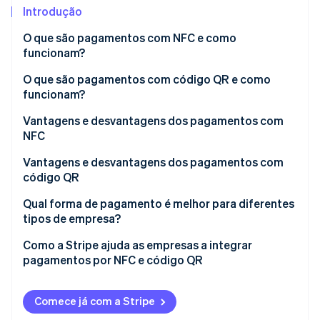
Veja o que está chegando
Introdução
Radar
Ecossistema
O que são pagamentos com NFC e como
Prevenção de fraudes
funcionam?
Parceiros
Atlas
Stripe App Marketplace
O que são pagamentos com código QR e como
Incorporação de startups
funcionam?
Climate
Remoção de carbono
Vantagens e desvantagens dos pagamentos com
NFC
Identity
Verificação de identidade
Vantagens e desvantagens dos pagamentos com
código QR
Qual forma de pagamento é melhor para diferentes
tipos de empresa?
Stripe Sessions 2026
Lojas de varejo e supermercados
Como a Stripe ajuda as empresas a integrar
Veja como a Stripe está construindo a infraestrutura econ
Assista agora
pagamentos por NFC e código QR
Restaurantes e cafeterias
Pagamentos com NFC pelo Stripe Terminal
E-commerce e empresas online
Comece já com a Stripe
Pagamentos com código QR pelo Stripe Payment