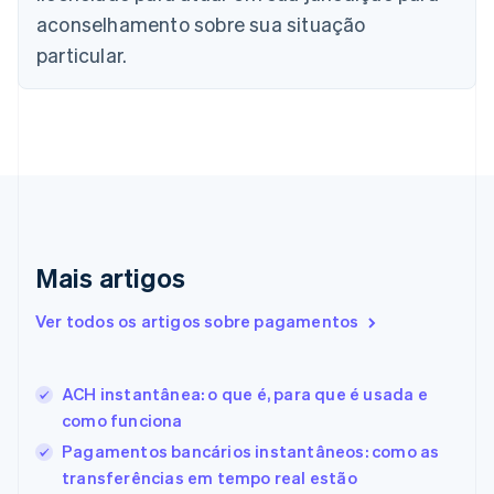
English
Français
aconselhamento sobre sua situação
China continental
particular.
简体中文
English
Chipre
English
Croácia
English
Italiano
Dinamarca
English
Emirados Árabes Unidos
English
Eslováquia
Mais artigos
English
Eslovênia
Ver todos os artigos sobre pagamentos
English
Italiano
Espanha
Español
English
ACH instantânea: o que é, para que é usada e
Estados Unidos
como funciona
English
Español
简体中文
Estônia
Pagamentos bancários instantâneos: como as
English
transferências em tempo real estão
Finlândia