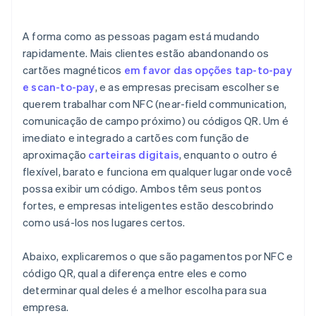
Empresas de serviços e freelancers
Links
Eventos, festivais e lojas pop-up
A forma como as pessoas pagam está mudando
rapidamente. Mais clientes estão abandonando os
cartões magnéticos
em favor das opções tap-to-pay
e scan-to-pay
, e as empresas precisam escolher se
querem trabalhar com NFC (near-field communication,
comunicação de campo próximo) ou códigos QR. Um é
imediato e integrado a cartões com função de
aproximação
carteiras digitais
, enquanto o outro é
flexível, barato e funciona em qualquer lugar onde você
possa exibir um código. Ambos têm seus pontos
fortes, e empresas inteligentes estão descobrindo
como usá-los nos lugares certos.
Abaixo, explicaremos o que são pagamentos por NFC e
código QR, qual a diferença entre eles e como
determinar qual deles é a melhor escolha para sua
empresa.