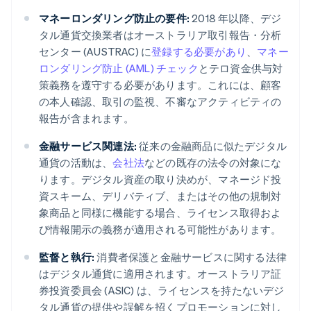
マネーロンダリング防止の要件:
2018 年以降、デジ
タル通貨交換業者はオーストラリア取引報告・分析
センター (AUSTRAC) に
登録する必要があり
、
マネー
ロンダリング防止 (AML) チェック
とテロ資金供与対
策義務を遵守する必要があります。これには、顧客
の本人確認、取引の監視、不審なアクティビティの
報告が含まれます。
金融サービス関連法:
従来の金融商品に似たデジタル
通貨の活動は、
会社法
などの既存の法令の対象にな
ります。デジタル資産の取り決めが、マネージド投
資スキーム、デリバティブ、またはその他の規制対
象商品と同様に機能する場合、ライセンス取得およ
び情報開示の義務が適用される可能性があります。
監督と執行:
消費者保護と金融サービスに関する法律
はデジタル通貨に適用されます。オーストラリア証
券投資委員会 (ASIC) は、ライセンスを持たないデジ
タル通貨の提供や誤解を招くプロモーションに対し