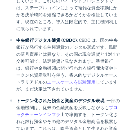
しています。これらのパイロットプロジェクトで
は、ステーブルコインによって複雑な資金移動にか
かる決済時間を短縮できるかどうかを検証していま
す。現在のところ、導入は限定的で、主に機関利用
に限られています。
中央銀行デジタル通貨 (CBDC):
CBDC は、国の中央
銀行が発行する主権通貨のデジタル形式です。民間
の暗号資産とは異なり、その国の現金通貨と 1 対 1 で
交換可能で、法定通貨と見なされます。準備銀行
は、銀行や金融機関の間で行われる銀行間決済やト
ークン化資産取引を伴う、将来的なデジタルオース
トラリアドルの
ユースケースを試験運用
しています
が、まだ決定は下されていません。
トークン化された預金と資産のデジタル表現:
一部の
金融機関は、従来の金融資産を反映しながらも
ブロ
ックチェーンインフラ
上で稼働する、トークン化さ
れた銀行預金やその他のデジタル金融商品を模索し
ています。これらは、暗号資産として生まれた資産