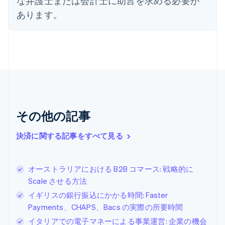
な弁護士または会計士に助言を求める必要が
English
オーストリア
あります。
Deutsch
English
オランダ
Nederlands
English
カナダ
English
Français
キプロス
English
ギリシア
English
その他の記事
クロアチア
English
Italiano
ジブラルタル
決済に関する記事をすべて見る
English
シンガポール
English
简体中文
オーストラリアにおける B2B コマース: 戦略的に
スイス
Scale させる方法
Deutsch
Français
Italiano
English
イギリスの銀行振込にかかる時間: Faster
スウェーデン
Svenska
English
Payments、CHAPS、Bacs の実際の所要時間
スペイン
イタリアでの電子マネーによる事業運営: 企業の機会