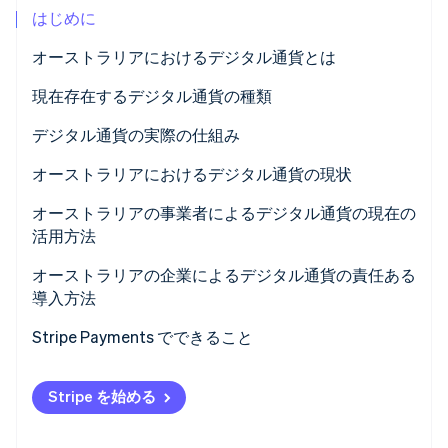
はじめに
パートナー
Climate
Stripe App Marketplace
カーボンリムーバル
オーストラリアにおけるデジタル通貨とは
Identity
現在存在するデジタル通貨の種類
オンライン本人確認
デジタル通貨の実際の仕組み
オーストラリアにおけるデジタル通貨の現状
オーストラリアの事業者によるデジタル通貨の現在の
Stripe Sessions 2026
Stripe が AI の経済インフラをどのように構築しているかを
活用方法
ご覧ください。
こちらをご覧ください
オーストラリアの企業によるデジタル通貨の責任ある
導入方法
Stripe Payments でできること
Stripe を始める