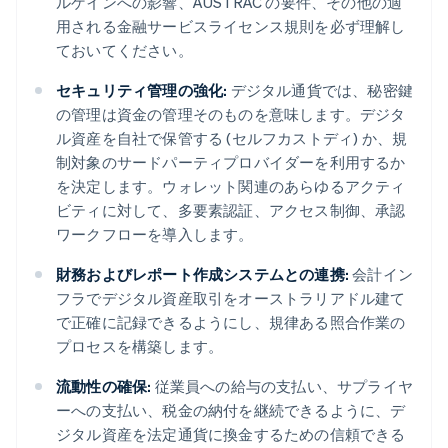
ルゲインへの影響、AUSTRAC の要件、その他の適
用される金融サービスライセンス規則を必ず理解し
ておいてください。
セキュリティ管理の強化:
デジタル通貨では、秘密鍵
の管理は資金の管理そのものを意味します。デジタ
ル資産を自社で保管する (セルフカストディ) か、規
制対象のサードパーティプロバイダーを利用するか
を決定します。ウォレット関連のあらゆるアクティ
ビティに対して、多要素認証、アクセス制御、承認
ワークフローを導入します。
財務およびレポート作成システムとの連携:
会計イン
フラでデジタル資産取引をオーストラリアドル建て
で正確に記録できるようにし、規律ある照合作業の
プロセスを構築します。
流動性の確保:
従業員への給与の支払い、サプライヤ
ーへの支払い、税金の納付を継続できるように、デ
ジタル資産を法定通貨に換金するための信頼できる