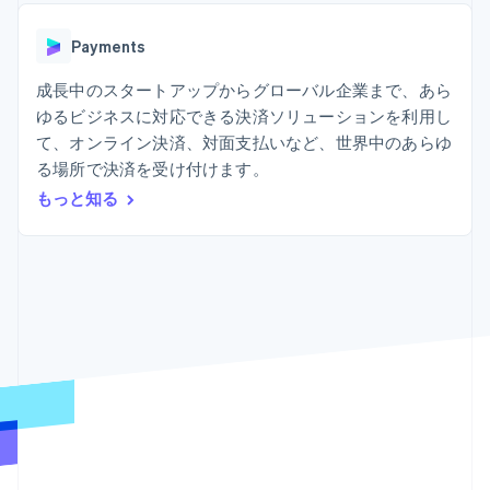
Recognition
ポーネント
SaaS
従量課金請求を提供
決済手段
製品ロードマップ
ステーブルコイン担保型
会計管理の
125 以上の決
Payments
Sessions 年次カンファ
のカードを発行
自動化
済手段を利用
レンス
エージェントによるサー
Stripe
可能
Terminal
成長中のスタートアップからグローバル企業まで、あら
採用情報
ビスのプロビジョニング
Sigma
業種別
対面支払い
ニュースルーム
と管理
ゆるビジネスに対応できる決済ソリューションを利用し
カスタムレ
Authorization
Stripe Press
て、オンライン決済、対面支払いなど、世界中のあらゆ
ポート
Boost
AI 企業
Data
決済成功率の
る場所で決済を受け付けます。
クリエイターエコノミ―
Pipeline
最適化
ゲーム
もっと知る
リソース
データの同
Link
ホスピタリティ、旅行、
お問い合わせ
期
スピーディー
レジャー
な決済
保険
アプリへの導入
営業にお問い合わせ
メディアおよびエンター
コードサンプル
パートナーになる
テインメント
開発者のブログ
非営利団体
API ステータス
プロフェッショナルサー
その他
ビス
Product roadmap
パブリックセクター
今後の予定を確認
小売業
Radar
不正防止
エコシステム
Atlas
スタートアップの企業設立