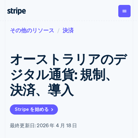
その他のリソース
決済
企業規模別
ドキュメント
学ぶ
支払い
収益
資金管
プラッ
理
フォー
大企業向け
Stripe のドキュメント
ブログ
とマー
Payments
Billing
スタートアップ向け
API リファレンス
導入事例
オーストラリアのデ
オンライン決
経常収益
ットプ
Global
ライブラリと SDK
ガイド
済
Metronome
Payouts
イス
Stripe Apps
Managed
ジタル通貨: 規制、
従量課金
Payments
第三者
Connec
ユースケース別
マーチャント
サブスクリ
への入
サポート
プション
オブレコード
金
決済、導入
プラッ
ガイド
エージェンティックコマ
サブスクリ
ソリューショ
Payment links
フォー
ース
サポートに問い合わせる
プションの
ン
決済の
E コマース / ECサイト
オンライン決済を受け付
管理サポートプラン
コーディング
管理
Invoicing
築
埋込型金融
け
プロフェッショナルサー
1 回限りまた
不要の決済ペ
Stripe を始める
請求・財務関連
構築済みの決済を実装
ビス
は継続
ージ
Checkout
グローバルビジネス
プラットフォームまたは
構築済み決済
Tax
アプリ内決済
マーケットプレイスを構
消費税と
UI
最終更新日: 2026 年 4 月 18 日
マーケットプレイス
築する
VAT の自動
Elements
資金管理
サブスクリプションを管
柔軟な UI コン
計算
Revenue
会社
プラットフォーム
理