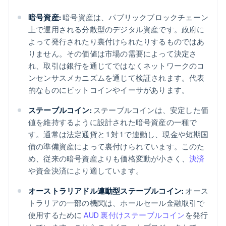
暗号資産:
暗号資産は、パブリックブロックチェーン
上で運用される分散型のデジタル資産です。政府に
よって発行されたり裏付けられたりするものではあ
りません。その価値は市場の需要によって決定さ
れ、取引は銀行を通じてではなくネットワークのコ
ンセンサスメカニズムを通じて検証されます。代表
的なものにビットコインやイーサがあります。
ステーブルコイン:
ステーブルコインは、安定した価
値を維持するように設計された暗号資産の一種で
す。通常は法定通貨と 1 対 1 で連動し、現金や短期国
債の準備資産によって裏付けられています。このた
め、従来の暗号資産よりも価格変動が小さく、
決済
や資金決済により適しています。
オーストラリアドル連動型ステーブルコイン:
オース
トラリアの一部の機関は、ホールセール金融取引で
使用するために
AUD 裏付けステーブルコイン
を発行