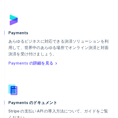
Português
English
フランス
Français
English
ブルガリア
English
ベルギー
Nederlands
Français
Deutsch
English
Payments
ポーランド
あらゆるビジネスに対応できる決済ソリューションを利
English
用して、世界中のあらゆる場所でオンライン決済と対面
ポルトガル
Português
English
決済を受け付けましょう。
マルタ
Payments の詳細を見る
English
マレーシア
English
简体中文
メキシコ
Español
English
ラトビア
English
Payments のドキュメント
リトアニア
English
Stripe の支払い API の導入方法について、ガイドをご覧
リヒテンシュタイン
ください。