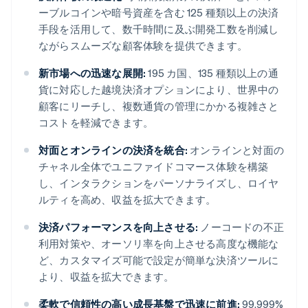
ーブルコインや暗号資産を含む 125 種類以上の決済
手段を活用して、数千時間に及ぶ開発工数を削減し
ながらスムーズな顧客体験を提供できます。
新市場への迅速な展開:
195 カ国、135 種類以上の通
貨に対応した越境決済オプションにより、世界中の
顧客にリーチし、複数通貨の管理にかかる複雑さと
コストを軽減できます。
対面とオンラインの決済を統合:
オンラインと対面の
チャネル全体でユニファイドコマース体験を構築
し、インタラクションをパーソナライズし、ロイヤ
ルティを高め、収益を拡大できます。
決済パフォーマンスを向上させる:
ノーコードの不正
利用対策や、オーソリ率を向上させる高度な機能な
ど、カスタマイズ可能で設定が簡単な決済ツールに
より、収益を拡大できます。
柔軟で信頼性の高い成長基盤で迅速に前進:
99.999%