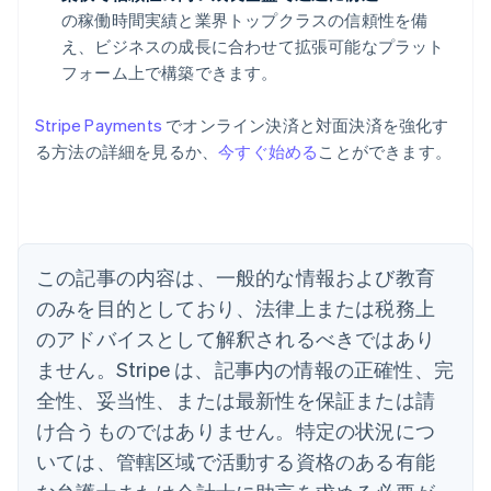
の稼働時間実績と業界トップクラスの信頼性を備
え、ビジネスの成長に合わせて拡張可能なプラット
フォーム上で構築できます。
Stripe Payments
でオンライン決済と対面決済を強化す
る方法の詳細を見るか、
今すぐ始める
ことができます。
アイルランド
English
アメリカ
English
Español
简体中文
アラブ首長国連邦
この記事の内容は、一般的な情報および教育
English
イギリス
のみを目的としており、法律上または税務上
English
のアドバイスとして解釈されるべきではあり
イタリア
Italiano
English
ません。Stripe は、記事内の情報の正確性、完
インド
全性、妥当性、または最新性を保証または請
English
エストニア
け合うものではありません。特定の状況につ
English
いては、管轄区域で活動する資格のある有能
オーストラリア