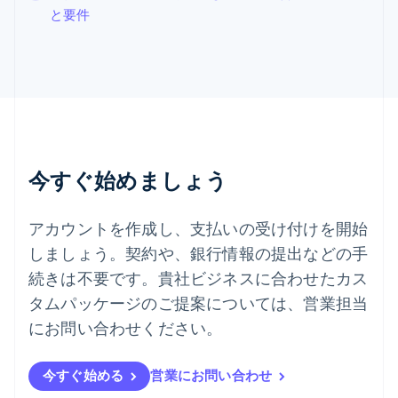
Español
English
と要件
スロバキア
English
スロベニア
English
Italiano
タイ
ไทย
English
チェコ共和国
English
デンマーク
今すぐ始めましょう
English
ドイツ
Deutsch
English
アカウントを作成し、支払いの受け付けを開始
ニュージーランド
しましょう。契約や、銀行情報の提出などの手
English
ノルウェー
続きは不要です。貴社ビジネスに合わせたカス
English
タムパッケージのご提案については、営業担当
ハンガリー
にお問い合わせください。
English
フィンランド
English
Svenska
今すぐ始める
営業にお問い合わせ
ブラジル