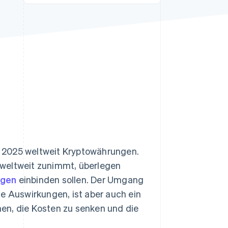
Stripe-Sessions 2026
Erfahren Sie, wie Stripe
Lösungen für die
Wirtschaftsinfrastruktur
für KI aufbaut.
Jetzt ansehen
r 2025 weltweit Kryptowährungen.
 weltweit zunimmt, überlegen
ngen
einbinden sollen. Der Umgang
he Auswirkungen, ist aber auch ein
en, die Kosten zu senken und die