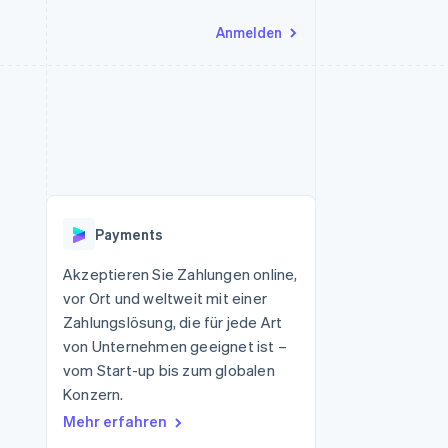
Anmelden
Ressourcen
Ecosystem
Kontakt
nd Marktplätze
Mehr
App-Integrationen
Partner
Sales-Team kontaktieren
Product roadmap
Code-Beispiele
Stripe App-Marktplatz
Partner werden
Ausblick
 Plattformen
Entwickler-Blog
eit
API-Status
Radar
Betrugsprävention
Payments
Atlas
onen
Start-up-Gründung
Akzeptieren Sie Zahlungen online,
vor Ort und weltweit mit einer
Climate
CO₂-Entnahme
Zahlungslösung, die für jede Art
von Unternehmen geeignet ist –
Identity
Online-Identitätsprüfung
vom Start-up bis zum globalen
Konzern.
Mehr erfahren