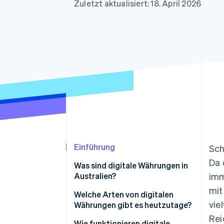
Optimierung der
Datensynchronisier
Zuletzt aktualisiert: 18. April 2026
Autorisierungsraten
Link
Beschleunigter Bezahlvorgang
Financial Connections
Verbundene Finanzdaten
Einführung
Sc
Da 
Was sind digitale Währungen in
Australien?
imm
mit
Welche Arten von digitalen
vie
Währungen gibt es heutzutage?
Rei
Wie funktionieren digitale