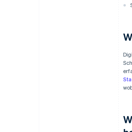
W
Dig
Sch
erf
Sta
wob
W