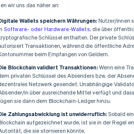
en wir uns das näher an:
Digitale Wallets speichern Währungen:
Nutzer/innen s
in
Software- oder Hardware-Wallets
, die über öffent
kryptografische Schlüssel enthalten. Der private Schl
autorisiert Transaktionen, während die öffentliche Adr
Kontonummer beim Empfangen von Geldern.
Die Blockchain validiert Transaktionen:
Wenn eine Trans
dem privaten Schlüssel des Absenders bzw. der Absende
dezentrales Netzwerk gesendet. Unabhängige Validator
Absender/in über ausreichende Mittel verfügt und dass 
fügen sie dann dem Blockchain-Ledger hinzu.
Die Zahlungsabwicklung ist unwiderruflich:
Sobald ein
Blockchain aufgezeichnet wurde, ist sie in der Regel en
Autorität, die sie stornieren könnte.