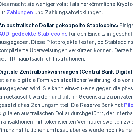
Dies macht sie weniger volatil als herkömmliche Kryp
für
Zahlungen
und Zahlungsabwicklungen.
An australische Dollar gekoppelte Stablecoins:
Einige
AUD-gedeckte Stablecoins
für den Einsatz in geschäf
ausgegeben. Diese Pilotprojekte testen, ob Stablecoin
komplizierte Überweisungen verkürzen können. Derzeit
betrifft hauptsächlich Institutionen.
Digitale Zentralbankwährungen (Central Bank Digital
ist eine digitale Form von staatlicher Währung, die vo
ausgegeben wird. Sie kann eins-zu-eins gegen die ph
eingetauscht werden und gilt im Gegensatz zu private
gesetzliches Zahlungsmittel. Die Reserve Bank hat
Pil
digitalen australischen Dollar durchgeführt, der Inte
Transaktionen mit tokenisierten Vermögenswerten zw
Finanzinstitutionen umfasst, aber es wurde noch keine