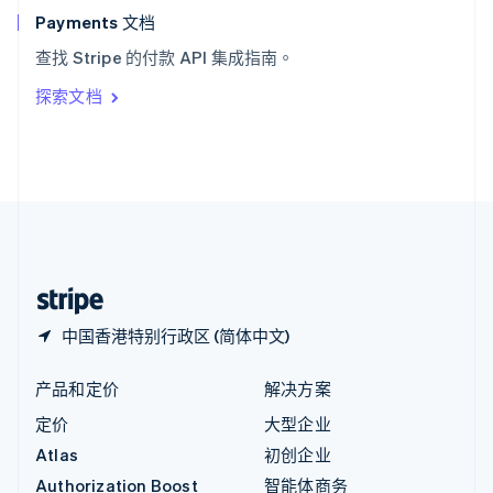
English
Payments 文档
意大利
查找 Stripe 的付款 API 集成指南。
Italiano
English
印度
探索文档
English
英国
English
直布罗陀
English
中国内地
简体中文
English
中国香港特别行政区
English
简体中文
中国香港特别行政区 (简体中文)
产品和定价
解决方案
定价
大型企业
Atlas
初创企业
Authorization Boost
智能体商务