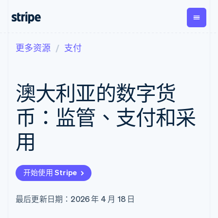
更多资源
支付
按企业阶段
文档
学习
支付
营收
资金管
平台
理
易市
大型企业
Stripe 文档
博客
Payments
Billing
初创企业
API 参考文档
客户案例
澳大利亚的数字货
在线支付
经常性收入
Global
Conn
库与 SDK
指南
Managed
Metronome
Payouts
Stripe Apps
Payments
按用量计费
平台
币：监管、支付和采
备案商家解决
Subscriptions
向第三
按应用场景
方案
方打款
支持
订阅管理
Payment links
Crypto
用
指南
智能体商务
Invoicing
钱包、
加密货币
获取支持
无代码支付
一次性或定期
稳定币
电子商务
接受线上付款
托管支持方案
Checkout
账单
发行和
嵌入式金融
实施预置结账流程
专业服务
预构建支付界
Tax
发卡基
开始使用 Stripe
财务自动化
构建平台或交易市场
面
销售税和增值
础设施
全球化企业
管理订阅
Elements
税自动化
应用内支付
提供按用量计费
灵活的 UI 组件
Revenue
最后更新日期：2026 年 4 月 18 日
交易市场
发行稳定币支持的支付卡
Payment
Recognition
公司
资金管理
通过智能体配置和管理服
methods
会计自动化
平台
务