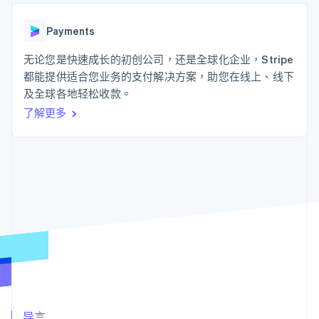
接入 125+ 种支
Stripe Sigma
产品路线图
SaaS
付方式
自定义报告
Sessions 年度大会
Authorization
Data Pipeline
Payments
招聘
Boost
数据同步
资讯中心
支付成功率优
资源
无论您是快速成长的初创公司，还是全球化企业，Stripe
Stripe Press
化
按行业
都能提供适合您业务的支付解决方案，助您在线上、线下
Link
应用集成
及全球各地轻松收款。
加速结账
AI 企业
代码示例
创作者经济
开发者博客
联系
了解更多
游戏
API 状态
酒店、旅游与休闲
联系销售
保险
成为合作伙伴
更多
媒体与娱乐
Product roadmap
非营利组织
了解未来规划
专业服务
公共部门
Radar
零售
欺诈防范
Atlas
初创企业注册
生态系统
Climate
碳移除
合作伙伴
Stripe App Marketplace
导言