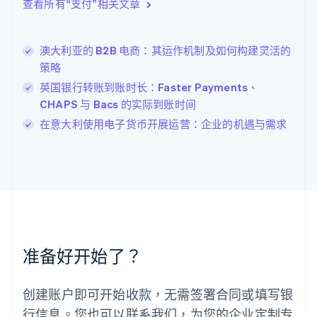
查看所有“支付”相关文章
English
立陶宛
English
澳大利亚的 B2B 电商：其运作机制及如何构建灵活的
列支敦士登
策略
Deutsch
English
卢森堡
英国银行转账到账时长：Faster Payments、
Français
Deutsch
English
CHAPS 与 Bacs 的实际到账时间
罗马尼亚
在意大利使用电子货币开展运营：企业的机遇与需求
English
马尔他
English
马来西亚
English
简体中文
美国
English
Español
简体中文
墨西哥
Español
English
准备好开始了？
挪威
English
葡萄牙
创建账户即可开始收款，无需签署合同或填写银
Português
English
行信息。您也可以联系我们，为您的企业定制专
日本