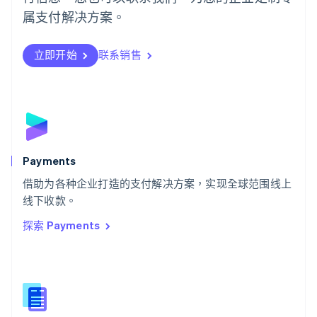
日本語
English
属支付解决方案。
瑞典
Svenska
English
瑞士
立即开始
联系销售
Deutsch
Français
Italiano
English
塞浦路斯
English
斯洛伐克
English
斯洛文尼亚
English
Italiano
Payments
泰国
ไทย
English
借助为各种企业打造的支付解决方案，实现全球范围线上
希腊
线下收款。
English
探索 Payments
西班牙
Español
English
新加坡
English
简体中文
新西兰
English
匈牙利