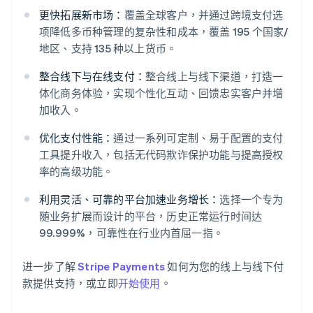
更快拓展新市场：
覆盖全球客户，并通过跨境支付选
项降低多币种管理的复杂性和成本，覆盖 195 个国家/
地区、支持 135 种以上货币。
整合线下与在线支付：
整合线上与线下渠道，打造一
体化商务体验，实现个性化互动、回馈忠实客户并增
加收入。
优化支付性能：
通过一系列可定制、易于配置的支付
阿联酋
工具提升收入，包括无代码欺诈保护功能与提高授权
English
爱尔兰
率的高级功能。
English
爱沙尼亚
利用灵活、可靠的平台加速业务增长：
选择一个专为
English
随业务扩展而设计的平台，历史正常运行时间达
奥地利
99.999%，可靠性在行业内首屈一指。
Deutsch
English
澳大利亚
进一步了解
Stripe Payments
如何为您的线上与线下付
English
巴西
款提供支持，或立即
开始使用
。
Português
English
保加利亚