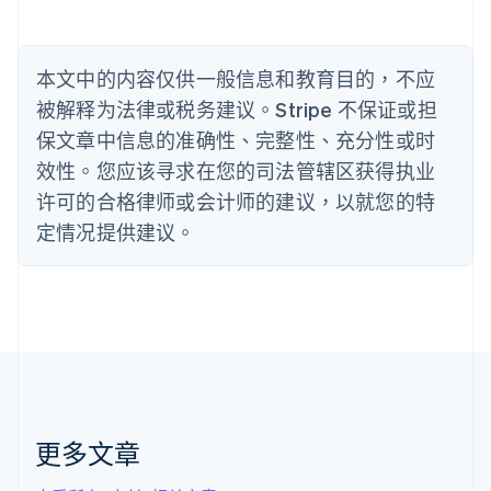
English
比利时
Nederlands
Français
Deutsch
English
本文中的内容仅供一般信息和教育目的，不应
波兰
被解释为法律或税务建议。Stripe 不保证或担
English
丹麦
保文章中信息的准确性、完整性、充分性或时
English
效性。您应该寻求在您的司法管辖区获得执业
德国
Deutsch
English
许可的合格律师或会计师的建议，以就您的特
法国
定情况提供建议。
Français
English
芬兰
English
Svenska
荷兰
Nederlands
English
加拿大
English
Français
捷克
English
克罗地亚
更多文章
English
Italiano
拉脱维亚