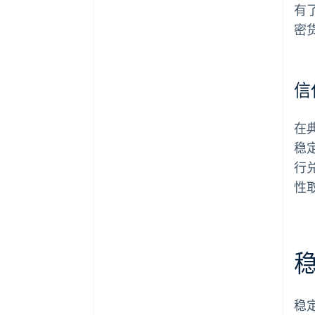
有
密
信
在
稳
行
性
稳