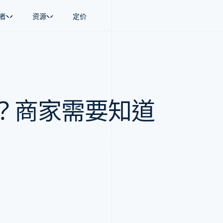
者
资源
定价
景
指南
按行业
公司
资金管理
平台和交易市
商务
持
接受线上付款
AI 企业
产品路线图
Global Payouts
Connect
币
持方案
实施预置结账流程
创作者经济
Sessions 年度大会
向第三方打款
平台支付
务
务
构建平台或交易市场
游戏
招聘
Crypto
？商家需要知道
金融
管理订阅
酒店、旅游与休闲
资讯中心
钱包、稳定币发行和发卡基础设
动化
提供按用量计费
保险
Stripe Press
施
企业
发行稳定币支持的支付卡
媒体与娱乐
支付
通过智能体配置和管理服务
非营利组织
场
专业服务
理
公共部门
零售
化
on