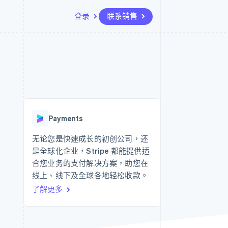
登录
联系销售
资源
生态系统
联系
场
更多
应用集成
合作伙伴
联系销售
Product roadmap
代码示例
Stripe App Marketplace
成为合作伙伴
了解未来规划
开发者博客
API 状态
Radar
欺诈防范
Payments
Atlas
初创企业注册
无论您是快速成长的初创公司，还
是全球化企业，Stripe 都能提供适
Climate
碳移除
合您业务的支付解决方案，助您在
线上、线下及全球各地轻松收款。
了解更多