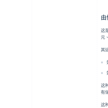
由
这
元
其
这
有
这