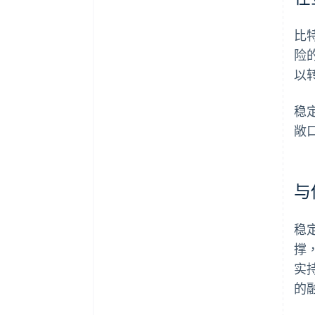
比
险
以
稳
敞
与
稳
撑
实
的