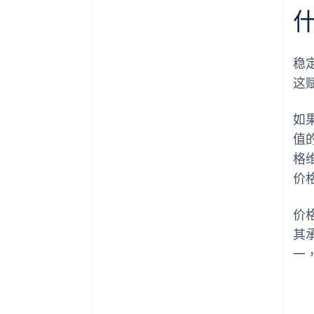
稳
这
如
值
格
价
价
其
一