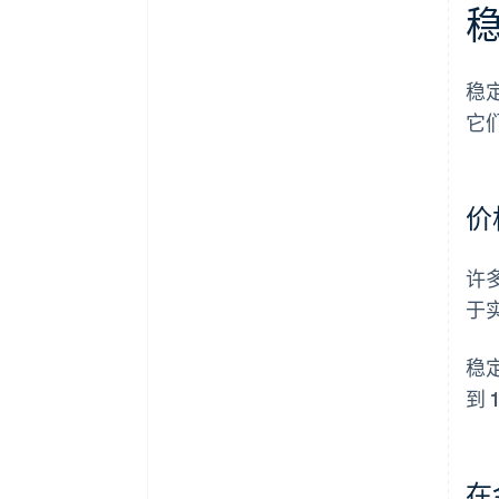
稳
它
价
许
于
稳
到
在