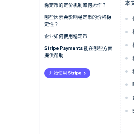
本
与传统金融的关联
由算法管理
法币抵押型稳定币
稳定币的定价机制如何运作？
信任机制
商品抵押型稳定币
赎回机制构成价格底线
哪些因素会影响稳定币的价格稳
定性？
加密货币抵押型稳定币
套利行为保障市场诚信
储备金质量和透明度
企业如何使用稳定币
算法稳定币
信任是无形的锚
监管和法律明确性
跨境支付
Stripe Payments 能在哪些方面
提供帮助
市场信心与过往记录
高通胀经济体中的资金避险
流动性与采用率
向远程员工和承包商付款
开始使用 Stripe
技术可靠性
电子商务和结算
触达无银行账户及银行服务不足
人群