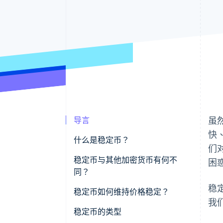
导言
虽
快
什么是稳定币？
们
稳定币与其他加密货币有何不
困
同？
稳
价格表现
稳定币如何维持价格稳定？
我
在金融交易中的用途
由储备金支持
稳定币的类型