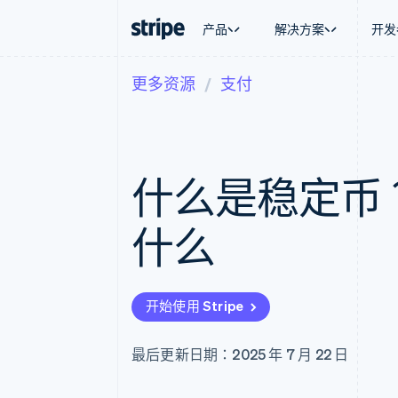
产品
解决方案
开发
更多资源
支付
按企业阶段
文档
学习
按应用场
支持
支付
营收
大型企业
Stripe 文档
博客
智能体
获取支
Payments
Billing
初创企业
API 参考文档
客户案例
加密货
托管支
在线支付
经常性收入
库与 SDK
指南
电子商
专业服
Managed Payments
Metronome
Stripe Apps
什么是稳定币
嵌入式
备案商家解决方案
按用量计费
财务自
Payment links
Subscriptions
全球化
无代码支付
订阅管理
应用内
什么
Checkout
Invoicing
交易市
预构建支付界面
一次性或定期账单
资金管
Elements
Tax
平台
灵活的 UI 组件
销售税和增值税自动
SaaS
支付方式
Revenue Recogniti
开始使用 Stripe
支持 125 种以上
会计自动化
Authorization Boost
Stripe Sigma
支付成功率优化
自定义报告
最后更新日期：2025 年 7 月 22 日
Link
Data Pipeline
加速结账
数据同步