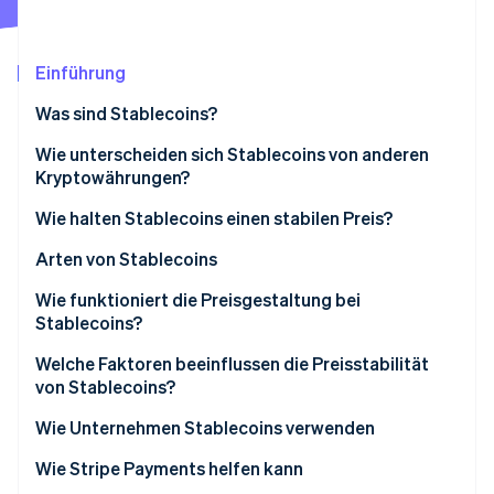
Betrugsprävention
Ecosystem
Atlas
Start-up-Gründung
Partner
Einführung
Stripe App-Marktplatz
Climate
Was sind Stablecoins?
CO₂-Entnahme
Identity
Wie unterscheiden sich Stablecoins von anderen
Online-Identitätsprüfung
Kryptowährungen?
Preisverhalten
Wie halten Stablecoins einen stabilen Preis?
Einsatz im Finanzhandel
Gestützt durch Rückstellungen
Arten von Stablecoins
Stripe-Sessions 2026
Verbindung zur traditionellen Finanzwirtschaft
Von Algorithmen verwaltet
Fiat-gestützte Stablecoins
Wie funktioniert die Preisgestaltung bei
Erfahren Sie, wie Stripe Lösungen für die W
Stablecoins?
Jetzt ansehen
Vertrauensmechanik
Rohstoffgestützte Stablecoins
Einlösung schafft die Preisuntergrenze
Welche Faktoren beeinflussen die Preisstabilität
Krypto-gestützte Stablecoins
von Stablecoins?
Arbitrage hält den Markt ehrlich
Algorithmische Stablecoins
Qualität und Transparenz der Rückstellungen
Wie Unternehmen Stablecoins verwenden
Vertrauen ist der unsichtbare Anker
Regulierung und rechtliche Klarheit
Internationale Zahlungen
Wie Stripe Payments helfen kann