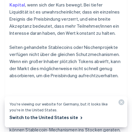
Kapital
, wenn sich der Kurs bewegt. Bei tiefer
Liquidität ist es unwahrscheinlicher, dass ein einzelnes
Ereignis die Preisbindung verzerrt, und eine breite
Akzeptanz bedeutet, dass mehr Teilnehmer/innen ein
Interesse daran haben, den Wert konstant zu halten.
Selten gehandelte Stablecoins oder Nischenprojekte
verfügen nicht über die gleichen Schutzmechanismen.
Wenn ein großer Inhaber plötzlich Tokens abwirft, kann
der Markt dies möglicherweise nicht schnell genug
absorbieren, um die Preisbindung aufrechtzuerhalten.
Technische Zuverlässigkeit
You’re viewing our website for Germany, but it looks like
you’re in the United States.
Wenn Einlösungen pausieren, Smart Contracts
Switch to the United States site
fehlschlagen oder Blockchains überlastet werden,
können Stablecoin-Mechanismen ins Stocken geraten.