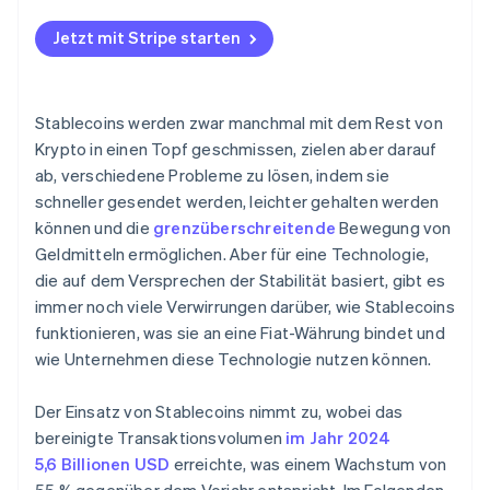
Marktvertrauen und Erfolgsbilanz
Vermögensschutz in Hochinflationswirtschaften
Jetzt mit Stripe starten
Liquidität und Akzeptanz
Bezahlung von Remote-Arbeitskräften und
Auftragnehmerinnen und Auftragnehmern
Technische Zuverlässigkeit
E-Commerce und Zahlungsabwicklung
Stablecoins werden zwar manchmal mit dem Rest von
Krypto in einen Topf geschmissen, zielen aber darauf
Menschen ohne Bankkonto und mit unzureichendem
ab, verschiedene Probleme zu lösen, indem sie
Bankkonto erreichen
schneller gesendet werden, leichter gehalten werden
können und die
grenzüberschreitende
Bewegung von
Geldmitteln ermöglichen. Aber für eine Technologie,
die auf dem Versprechen der Stabilität basiert, gibt es
immer noch viele Verwirrungen darüber, wie Stablecoins
funktionieren, was sie an eine Fiat-Währung bindet und
wie Unternehmen diese Technologie nutzen können.
Der Einsatz von Stablecoins nimmt zu, wobei das
bereinigte Transaktionsvolumen
im Jahr 2024
5,6 Billionen USD
erreichte, was einem Wachstum von