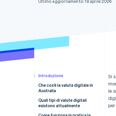
Ultimo aggiornamento: 18 aprile 2026
Link
Pagamento accelerato
Financial Connections
Conti finanziari collegati
Introduzione
Si 
mon
Che cos’è la valuta digitale in
Australia
le 
dig
Quali tipi di valute digitali
per
esistono attualmente
Come funziona in pratica la