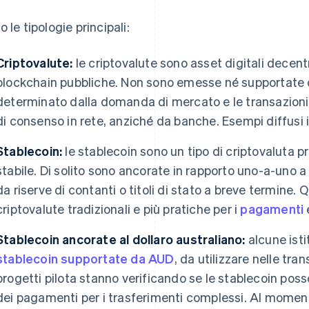
o le tipologie principali:
Criptovalute:
le criptovalute sono asset digitali decent
blockchain pubbliche. Non sono emesse né supportate da
determinato dalla domanda di mercato e le transazion
di consenso in rete, anziché da banche. Esempi diffusi 
Stablecoin:
le stablecoin sono un tipo di criptovaluta 
stabile. Di solito sono ancorate in rapporto uno-a-uno 
da riserve di contanti o titoli di stato a breve termine. 
criptovalute tradizionali e più pratiche per i
pagamenti
Stablecoin ancorate al dollaro australiano:
alcune ist
stablecoin supportate da AUD
, da utilizzare nelle tra
progetti pilota stanno verificando se le stablecoin pos
dei pagamenti per i trasferimenti complessi. Al momento