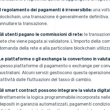
Il regolamento dei pagamenti è irreversibile:
una volt
blockchain, una transazione è generalmente definitiva.
annullare la transazione.
Gli utenti pagano le commissioni di rete:
le transazio
rete che viene pagata ai validatore. L'importo della com
domanda della rete e alla particolare blockchain utilizz
Le piattaforme o gli exchange la convertono in valut
spesso piattaforme di pagamento o exchange per converti
australiani. Alcuni servizi gestiscono questa operazi
l'attività dalle fluttuazioni del tasso di cambio.
Gli smart contract possono integrare la valuta digital
direttamente la logica programmabile incorporata nell
depositi in garanzia automatizzati, pagamenti condizio