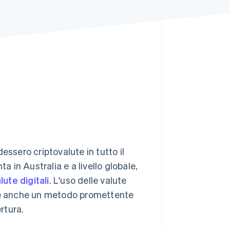
Stripe Sessions 2026
Scopri come Stripe sta
costruendo
l'infrastruttura
economica per l'IA.
Guarda ora
ssero criptovalute in tutto il
in Australia e a livello globale,
lute digitali
. L'uso delle valute
a è anche un metodo promettente
rtura.