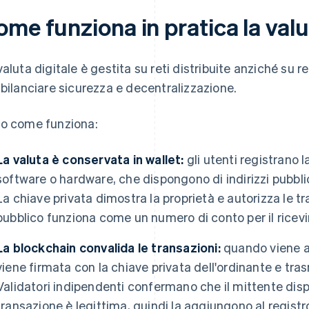
me funziona in pratica la valu
valuta digitale è gestita su reti distribuite anziché su re
 bilanciare sicurezza e decentralizzazione.
o come funziona:
La valuta è conservata in wallet:
gli utenti registrano l
software o hardware, che dispongono di indirizzi pubblici
La chiave privata dimostra la proprietà e autorizza le tr
pubblico funziona come un numero di conto per il ricev
La blockchain convalida le transazioni:
quando viene a
viene firmata con la chiave privata dell'ordinante e tr
Validatori indipendenti confermano che il mittente dispo
transazione è legittima, quindi la aggiungono al registr