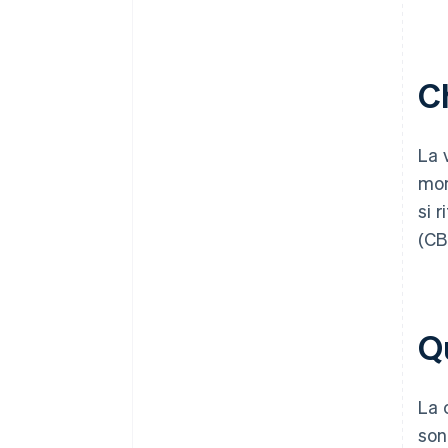
Ch
La 
mon
si r
(CB
Qu
La 
son