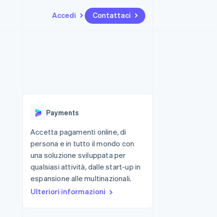
Accedi
Contattaci
Risorse
Ecosistema
Recapiti
me e marketplace
Altro
Integrazioni app
Partner
Contattaci
Product roadmap
ns
Esempi di codice
Stripe App Marketplace
Diventa nostro partner
Scopri cosa ti aspetta
 piattaforme
Blog per sviluppatori
 platforms
ibero
Stato dell'API
Radar
ari integrati
Prevenzione delle frodi
Payments
 fisiche
Atlas
Costituzione di start-up
Accetta pagamenti online, di
persona e in tutto il mondo con
Climate
Rimozione del carbonio
una soluzione sviluppata per
qualsiasi attività, dalle start-up in
Identity
Verifica online dell'identità
espansione alle multinazionali.
Ulteriori informazioni