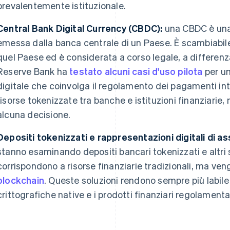
prevalentemente istituzionale.
Central Bank Digital Currency (CBDC):
una CBDC è una 
emessa dalla banca centrale di un Paese. È scambiabile
quel Paese ed è considerata a corso legale, a differenza
Reserve Bank ha
testato alcuni casi d'uso pilota
per un
digitale che coinvolga il regolamento dei pagamenti inte
risorse tokenizzate tra banche e istituzioni finanziarie
alcuna decisione.
Depositi tokenizzati e rappresentazioni digitali di as
stanno esaminando depositi bancari tokenizzati e altri 
corrispondono a risorse finanziarie tradizionali, ma ven
blockchain
. Queste soluzioni rendono sempre più labile i
crittografiche native e i prodotti finanziari regolamenta