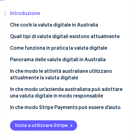
Radar
Introduzione
Prevenzione delle frodi
Ecosistema
Atlas
Che cos’è la valuta digitale in Australia
Costituzione di start-up
Partner
Stripe App Marketplace
Quali tipi di valute digitali esistono attualmente
Climate
Rimozione del carbonio
Come funziona in pratica la valuta digitale
Identity
Panorama delle valute digitali in Australia
Verifica online dell'identità
In che modo le attività australiane utilizzano
attualmente la valuta digitale
In che modo un’azienda australiana può adottare
una valuta digitale in modo responsabile
Stripe Sessions 2026
Scopri come Stripe sta costruendo l'infrastruttura economi
In che modo Stripe Payments può essere d’aiuto
Guarda ora
Inizia a utilizzare Stripe