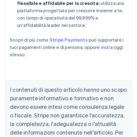
flessibile e affidabile per la crescita:
utilizza una
piattaforma progettata per crescere insieme a te,
con tempi di operatività del 99,999% e
un'affidabilità leader nel settore.
Scopri di più come
Stripe Payments
può supportare i
tuoi pagamenti online e di persona, oppure
inizia
oggi
stesso.
Australia
I contenuti di questo articolo hanno uno scopo
English
Austria
puramente informativo e formativo e non
Deutsch
English
devono essere intesi come consulenza legale
Belgio
Nederlands
Français
Deutsch
English
o fiscale. Stripe non garantisce l'accuratezza,
Brasile
la completezza, l'adeguatezza o l'attualità
Português
English
Bulgaria
delle informazioni contenute nell'articolo. Per