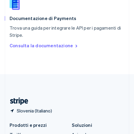
English
简体中文
Slovacchia
English
Documentazione di Payments
Slovenia
English
Italiano
Trova una guida per integrare le API per i pagamenti di
Spagna
Stripe.
Español
English
Stati Uniti
Consulta la documentazione
English
Español
简体中文
Svezia
Svenska
English
Svizzera
Deutsch
Français
Italiano
English
Thailandia
ไทย
English
Ungheria
English
Slovenia (Italiano)
Prodotti e prezzi
Soluzioni