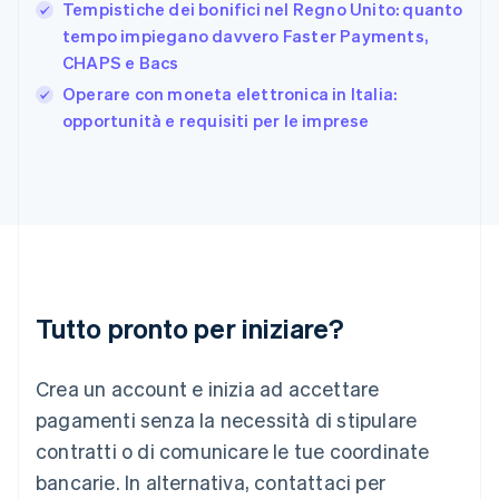
日本語
English
Tempistiche dei bonifici nel Regno Unito: quanto
Gibilterra
tempo impiegano davvero Faster Payments,
English
CHAPS e Bacs
Grecia
English
Operare con moneta elettronica in Italia:
India
opportunità e requisiti per le imprese
English
Irlanda
English
Italia
Italiano
English
Lettonia
English
Liechtenstein
Deutsch
English
Tutto pronto per iniziare?
Lituania
English
Crea un account e inizia ad accettare
Lussemburgo
Français
Deutsch
English
pagamenti senza la necessità di stipulare
Malaysia
contratti o di comunicare le tue coordinate
English
简体中文
Malta
bancarie. In alternativa, contattaci per