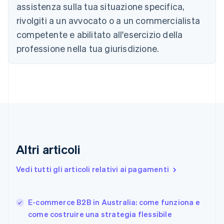
English
assistenza sulla tua situazione specifica,
Canada
rivolgiti a un avvocato o a un commercialista
English
Français
Cina continentale
competente e abilitato all'esercizio della
简体中文
English
professione nella tua giurisdizione.
Cipro
English
Croazia
English
Italiano
Danimarca
English
Emirati Arabi Uniti
English
Estonia
English
Altri articoli
Finlandia
English
Svenska
Vedi tutti gli articoli relativi ai pagamenti
Francia
Français
English
Germania
E-commerce B2B in Australia: come funziona e
Deutsch
English
come costruire una strategia flessibile
Giappone