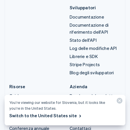
Sviluppatori
Documentazione
Documentazione di
riferimento dell'API
Stato dell'API
Log delle modifiche API
Librerie e SDK
Stripe Projects
Blog degli sviluppatori
Risorse
Azienda
Guide
Roadmap del prodotto
You’re viewing our website for Slovenia, but it looks like
Storie dei clienti
Lavora con noi
you’re in the United States.
Blog
Sala stampa
Switch to the United States site
Community
Stripe Press
Conferenza annuale
Contattaci