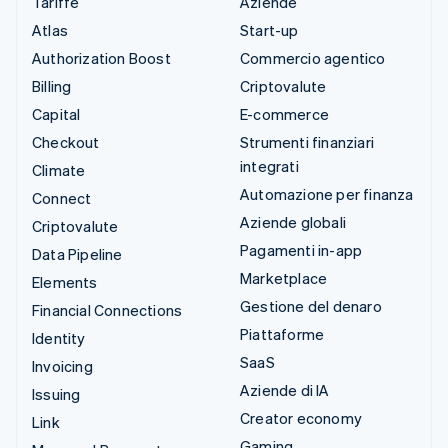
Tariffe
Aziende
Atlas
Start-up
Authorization Boost
Commercio agentico
Billing
Criptovalute
Capital
E-commerce
Checkout
Strumenti finanziari
integrati
Climate
Automazione per finanza
Connect
Aziende globali
Criptovalute
Pagamenti in-app
Data Pipeline
Marketplace
Elements
Gestione del denaro
Financial Connections
Piattaforme
Identity
SaaS
Invoicing
Aziende di IA
Issuing
Creator economy
Link
Gaming