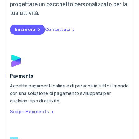
English
progettare un pacchetto personalizzato per la
Messico
tua attività.
Español
English
Norvegia
English
Inizia ora
Contattaci
Nuova Zelanda
English
Paesi Bassi
Nederlands
English
Polonia
English
Portogallo
Português
English
Payments
RAS di Hong Kong, Cina
Accetta pagamenti online e di persona in tutto il mondo
English
简体中文
con una soluzione di pagamento sviluppata per
Regno Unito
English
qualsiasi tipo di attività.
Repubblica Ceca
Scopri Payments
English
Romania
English
Singapore