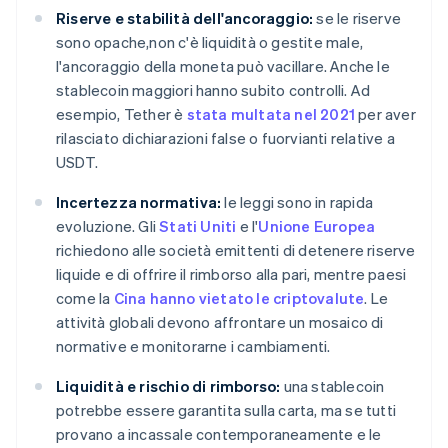
Riserve e stabilità dell'ancoraggio:
se le riserve
sono opache,non c'è liquidità o gestite male,
l'ancoraggio della moneta può vacillare. Anche le
stablecoin maggiori hanno subito controlli. Ad
esempio, Tether è
stata multata nel 2021
per aver
rilasciato dichiarazioni false o fuorvianti relative a
USDT.
Incertezza normativa:
le leggi sono in rapida
evoluzione. Gli
Stati Uniti
e l'
Unione Europea
richiedono alle società emittenti di detenere riserve
liquide e di offrire il rimborso alla pari, mentre paesi
come la
Cina hanno vietato le criptovalute
. Le
attività globali devono affrontare un mosaico di
normative e monitorarne i cambiamenti.
Liquidità e rischio di rimborso:
una stablecoin
potrebbe essere garantita sulla carta, ma se tutti
provano a incassale contemporaneamente e le