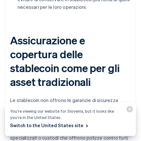
necessari per le loro operazioni.
Assicurazione e
copertura delle
stablecoin come per gli
asset tradizionali
Le stablecoin non offrono le garanzie di sicurezza
fornite dalle banche. Non esiste un'assicurazione FDIC
You’re viewing our website for Slovenia, but it looks like
in caso di fallimento della società emittente o di
you’re in the United States.
attacco hacker del proprio wallet. Alcune attività
Switch to the United States site
acquistano coperture private da assicuratori
specializzati o custodi che offrono polizze contro furti