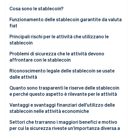
Scopri cosa ti aspetta
Cosa sono le stablecoin?
Radar
Ecosistema
Prevenzione delle frodi
Funzionamento delle stablecoin garantite da valuta
fiat
Partner
Atlas
Stripe App Marketplace
Costituzione di start-up
Principali rischi per le attività che utilizzano le
Climate
stablecoin
Rimozione del carbonio
Problemi di sicurezza che le attività devono
Identity
affrontare con le stablecoin
Verifica online dell'identità
Riconoscimento legale delle stablecoin se usate
dalle attività
Quanto sono trasparenti le riserve delle stablecoin
e perché questo aspetto è rilevante per le attività
Stripe Sessions 2026
Scopri come Stripe sta costruendo l'infrastruttura economi
Vantaggi e svantaggi finanziari dell’utilizzo delle
Guarda ora
stablecoin nelle attività economiche
Vantaggi
Settori che trarranno i maggiori benefici e motivo
per cui la sicurezza riveste un’importanza diversa a