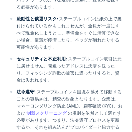
る必要があります。
流動性と償還リスク:
ステーブルコインは紙の上で裏
付けられているかもしれませんが、全員が一度にす
べて現金化しようとし、準備金をすぐに清算できな
い場合、償還が停滞したり、ペッグが崩れたりする
可能性があります。
セキュリティと不正利用:
ステーブルコイン取引は元
に戻せません。間違ったアドレスに決済を送った
り、フィッシング詐欺の被害に遭ったりすると、資
金は失われます。
法令遵守:
ステーブルコインを国境を越えて移動する
ことの容易さは、精査の対象となります。企業は、
マネーロンダリング防止 (AML)、顧客確認 (KYC)、お
よび
制裁スクリーニング
の規則を依然として満たす
必要があります。つまり、法令遵守プロセスを更新
するか、それを組み込んだプロバイダーと協力する