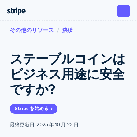
その他のリソース
決済
企業規模別
ドキュメント
学ぶ
支払い
収益
資金管
プラッ
理
フォー
大企業向け
Stripe のドキュメント
ブログ
とマー
Payments
Billing
スタートアップ向け
API リファレンス
導入事例
ステーブルコインは
オンライン決
経常収益
ットプ
Global
ライブラリと SDK
ガイド
済
Metronome
Payouts
イス
Stripe Apps
Managed
ビジネス用途に安全
従量課金
Payments
第三者
Connec
ユースケース別
マーチャント
サブスクリ
への入
サポート
プション
オブレコード
金
ですか?
プラッ
ガイド
エージェンティックコマ
サブスクリ
ソリューショ
Payment links
フォー
ース
サポートに問い合わせる
プションの
ン
決済の
E コマース / ECサイト
オンライン決済を受け付
管理サポートプラン
コーディング
管理
Invoicing
築
埋込型金融
け
プロフェッショナルサー
1 回限りまた
不要の決済ペ
Stripe を始める
請求・財務関連
構築済みの決済を実装
ビス
は継続
ージ
Checkout
グローバルビジネス
プラットフォームまたは
構築済み決済
Tax
アプリ内決済
マーケットプレイスを構
消費税と
UI
最終更新日: 2025 年 10 月 23 日
マーケットプレイス
築する
VAT の自動
Elements
資金管理
サブスクリプションを管
柔軟な UI コン
計算
Revenue
会社
プラットフォーム
理