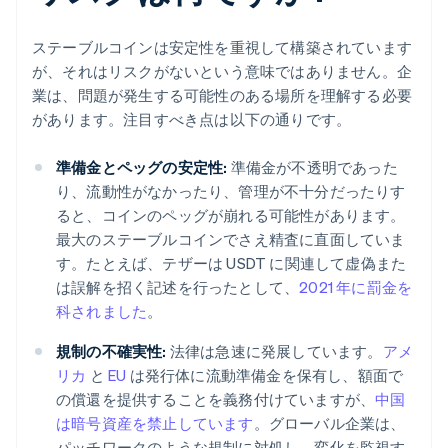
ステーブルコインは安定性を重視して構築されています
が、それはリスクがないという意味ではありません。企
業は、問題が発生する可能性のある場所を理解する必要
があります。注目すべき点は以下の通りです。
準備金とペッグの安定性:
準備金が不透明であった
り、流動性がなかったり、管理が不十分だったりす
ると、コインのペッグが崩れる可能性があります。
最大のステーブルコインでさえ精査に直面していま
す。たとえば、テザーは USDT に関連して虚偽また
は誤解を招く記述を行ったとして、
2021 年に罰金を
科されました
。
規制の不確実性:
法律は急速に発展しています。
アメ
リカ
と
EU
は発行体に流動準備金を保有し、額面で
の償還を提供することを義務付けていますが、
中国
は暗号資産を禁止しています
。グローバル企業は、
パッチワークのような規制に対処し、変化を監視す