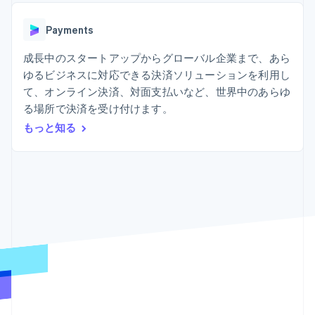
Recognition
ポーネント
SaaS
従量課金請求を提供
決済手段
製品ロードマップ
ステーブルコイン担保型
会計管理の
125 以上の決
Payments
Sessions 年次カンファ
のカードを発行
自動化
済手段を利用
レンス
エージェントによるサー
Stripe
可能
Terminal
成長中のスタートアップからグローバル企業まで、あら
採用情報
ビスのプロビジョニング
Sigma
業種別
対面支払い
ニュースルーム
と管理
ゆるビジネスに対応できる決済ソリューションを利用し
カスタムレ
Authorization
Stripe Press
て、オンライン決済、対面支払いなど、世界中のあらゆ
ポート
Boost
AI 企業
Data
決済成功率の
る場所で決済を受け付けます。
クリエイターエコノミ―
Pipeline
最適化
ゲーム
もっと知る
リソース
データの同
Link
ホスピタリティ、旅行、
お問い合わせ
期
スピーディー
レジャー
な決済
保険
アプリへの導入
営業にお問い合わせ
メディアおよびエンター
コードサンプル
パートナーになる
テインメント
開発者のブログ
非営利団体
API ステータス
プロフェッショナルサー
その他
ビス
Product roadmap
パブリックセクター
今後の予定を確認
小売業
Radar
不正防止
エコシステム
Atlas
スタートアップの企業設立