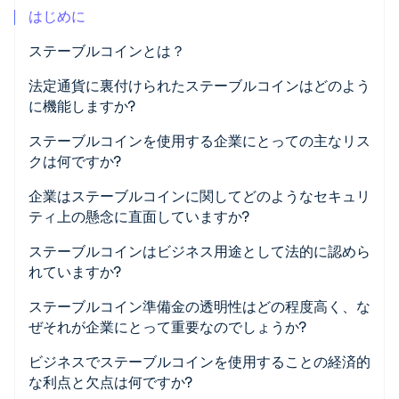
はじめに
パートナー
Climate
Stripe App Marketplace
カーボンリムーバル
ステーブルコインとは？
Identity
法定通貨に裏付けられたステーブルコインはどのよう
オンライン本人確認
に機能しますか?
ステーブルコインを使用する企業にとっての主なリス
クは何ですか?
Stripe Sessions 2026
企業はステーブルコインに関してどのようなセキュリ
Stripe が AI の経済インフラをどのように構築しているかを
ティ上の懸念に直面していますか?
ご覧ください。
こちらをご覧ください
ステーブルコインはビジネス用途として法的に認めら
れていますか?
ステーブルコイン準備金の透明性はどの程度高く、な
ぜそれが企業にとって重要なのでしょうか?
ビジネスでステーブルコインを使用することの経済的
な利点と欠点は何ですか?