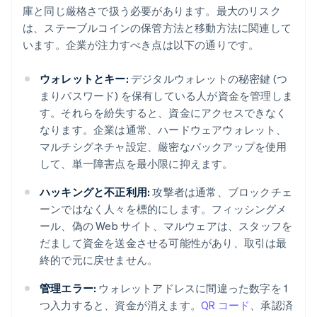
庫と同じ厳格さで扱う必要があります。最大のリスク
は、ステーブルコインの保管方法と移動方法に関連して
います。企業が注力すべき点は以下の通りです。
ウォレットとキー:
デジタルウォレットの秘密鍵 (つ
まりパスワード) を保有している人が資金を管理しま
す。それらを紛失すると、資金にアクセスできなく
なります。企業は通常、ハードウェアウォレット、
マルチシグネチャ設定、厳密なバックアップを使用
して、単一障害点を最小限に抑えます。
ハッキングと不正利用:
攻撃者は通常、ブロックチェ
ーンではなく人々を標的にします。フィッシングメ
ール、偽の Web サイト、マルウェアは、スタッフを
だまして資金を送金させる可能性があり、取引は最
終的で元に戻せません。
管理エラー:
ウォレットアドレスに間違った数字を 1
つ入力すると、資金が消えます。
QR コード
、承認済