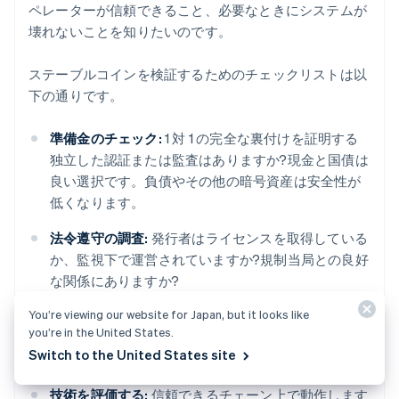
ペレーターが信頼できること、必要なときにシステムが
壊れないことを知りたいのです。
ステーブルコインを検証するためのチェックリストは以
下の通りです。
準備金のチェック:
1 対 1 の完全な裏付けを証明する
独立した認証または監査はありますか?現金と国債は
良い選択です。負債やその他の暗号資産は安全性が
低くなります。
法令遵守の調査:
発行者はライセンスを取得している
か、監視下で運営されていますか?規制当局との良好
な関係にありますか?
You’re viewing our website for Japan, but it looks like
履歴のレビュー:
コインはストレスイベントを通じて
you’re in the United States.
ペッグを維持しましたか?スキャンダルや罰金はあり
Switch to the United States site
ましたか?
技術を評価する:
信頼できるチェーン上で動作します