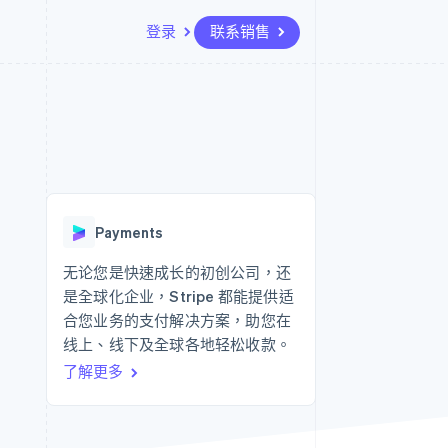
登录
联系销售
资源
生态系统
联系
场
更多
应用集成
合作伙伴
联系销售
Product roadmap
代码示例
Stripe App Marketplace
成为合作伙伴
了解未来规划
开发者博客
API 状态
Radar
欺诈防范
Payments
Atlas
初创企业注册
无论您是快速成长的初创公司，还
是全球化企业，Stripe 都能提供适
Climate
碳移除
合您业务的支付解决方案，助您在
线上、线下及全球各地轻松收款。
了解更多