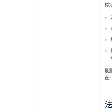
稳
最
在