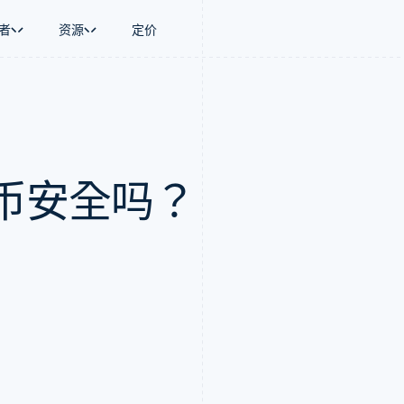
者
资源
定价
景
指南
按行业
公司
资金管理
平台和交易市
商务
持
接受线上付款
AI 企业
产品路线图
Global Payouts
Connect
币
持方案
实施预置结账流程
创作者经济
Sessions 年度大会
向第三方打款
平台支付
务
务
构建平台或交易市场
游戏
招聘
Crypto
币安全吗？
金融
管理订阅
酒店、旅游与休闲
资讯中心
钱包、稳定币发行和发卡基础设
动化
提供按用量计费
保险
Stripe Press
施
企业
发行稳定币支持的支付卡
媒体与娱乐
支付
通过智能体配置和管理服务
非营利组织
场
专业服务
理
公共部门
零售
化
on