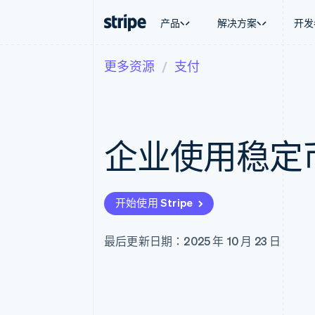
产品
解决方案
开发
更多资源
支付
按企业阶段
文档
学习
按应用场
支持
支付
营收
大型企业
Stripe 文档
博客
智能体
获取支
Payments
Billing
初创企业
API 参考文档
客户案例
加密货
托管支
在线支付
经常性收入
库与 SDK
指南
电子商
专业服
Managed Payments
Metronome
Stripe Apps
企业使用稳定
嵌入式
备案商家解决方案
按用量计费
财务自
Payment links
Subscriptions
全球化
无代码支付
订阅管理
应用内
Checkout
Invoicing
交易市
预构建支付界面
一次性或定期账单
开始使用 Stripe
资金管
Elements
Tax
平台
灵活的 UI 组件
销售税和增值税自动
SaaS
Payment methods
Revenue Recogniti
最后更新日期：2025 年 10 月 23 日
接入 125+ 种支付方式
会计自动化
Authorization Boost
Stripe Sigma
支付成功率优化
自定义报告
Link
Data Pipeline
加速结账
数据同步