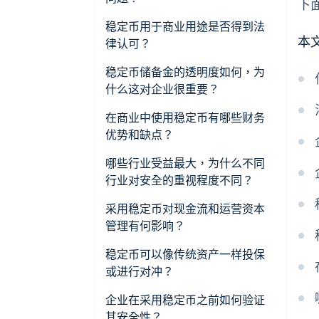
下
稳定币用于商业用途是否得到法
本
律认可？
稳定币储备金的透明度如何，为
什么这对企业很重要？
在商业中使用稳定币有哪些财务
优势和缺点？
优势
哪些行业受益最大，为什么不同
行业对安全的重视程度不同？
劣势
采用稳定币对现金流和运营资本
管理有何影响？
稳定币可以像传统资产一样投保
或进行对冲？
企业在采用稳定币之前如何验证
其安全性？