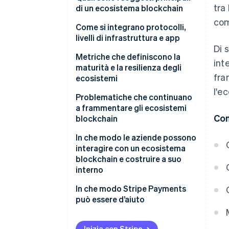
tra
di un ecosistema blockchain
com
Come si integrano protocolli,
livelli di infrastruttura e app
Di 
Metriche che definiscono la
int
maturità e la resilienza degli
fra
ecosistemi
l'e
Problematiche che continuano
a frammentare gli ecosistemi
Con
blockchain
Stallo della governance
In che modo le aziende possono
interagire con un ecosistema
Frammentazione delle reti
blockchain e costruire a suo
interno
Rischi per la sicurezza
Scegliere l’ambiente giusto
In che modo Stripe Payments
può essere d’aiuto
Progettare per l’interoperabilità
Concentrati sull’esperienza
Inizia con Stripe