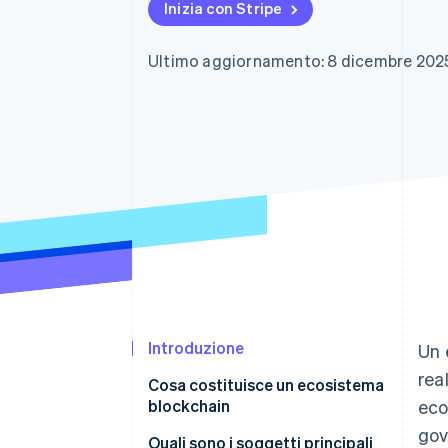
Inizia con Stripe
Link
Pagamento accelerato
Financial Connections
Ultimo aggiornamento: 8 dicembre 202
Conti finanziari collegati
Introduzione
Un 
rea
Cosa costituisce un ecosistema
blockchain
eco
gov
Quali sono i soggetti principali