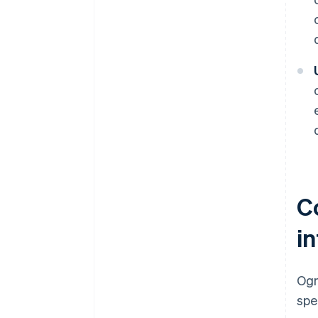
Co
in
Ogn
spe