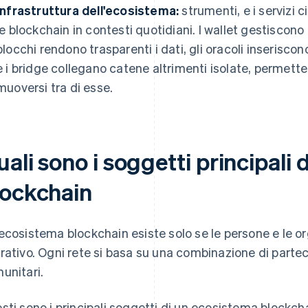
Infrastruttura dell'ecosistema:
strumenti, e i servizi c
le blockchain in contesti quotidiani. I wallet gestiscono gl
blocchi rendono trasparenti i dati, gli oracoli inserisco
e i bridge collegano catene altrimenti isolate, permetten
muoversi tra di esse.
ali sono i soggetti principali
lockchain
ecosistema blockchain esiste solo se le persone e le 
rativo. Ogni rete si basa su una combinazione di partec
unitari.
sti sono i principali soggetti di un ecosistema blockch