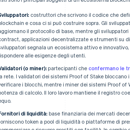
Sviluppatori:
costruttori che scrivono il codice che de
blockchain e cosa ci si può costruire sopra. Gli svilupp
aggiornano il protocollo di base, mentre gli sviluppator
contract, applicazioni decentralizzate e strumenti su d
sviluppatori segnala un ecosistema attivo e innovativo, 
rispondere alle esigenze degli utenti.
Validatori (o miner):
partecipanti che
confermano le t
la rete. I validatori dei sistemi Proof of Stake bloccano i
verificare i blocchi, mentre i miner dei sistemi Proof of
potenza di calcolo. Il loro lavoro mantiene il registro c
equo.
Fornitori di liquidità:
base finanziaria dei mercati decen
forniscono token a pool di liquidità o piattaforme di pre
commerciare e ricevere prestiti con facilità. In cambi