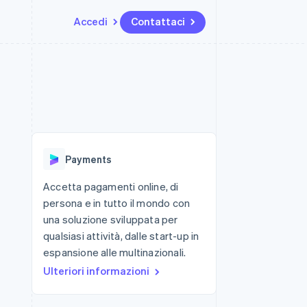
Accedi
Contattaci
Risorse
Ecosistema
Recapiti
me e marketplace
Altro
Integrazioni app
Partner
Contattaci
Product roadmap
ns
Esempi di codice
Stripe App Marketplace
Diventa nostro partner
Scopri cosa ti aspetta
 piattaforme
Blog per sviluppatori
 platforms
ibero
Stato dell'API
Radar
ari integrati
Prevenzione delle frodi
Payments
 fisiche
Atlas
Costituzione di start-up
Accetta pagamenti online, di
persona e in tutto il mondo con
Climate
Rimozione del carbonio
una soluzione sviluppata per
qualsiasi attività, dalle start-up in
Identity
Verifica online dell'identità
espansione alle multinazionali.
Ulteriori informazioni