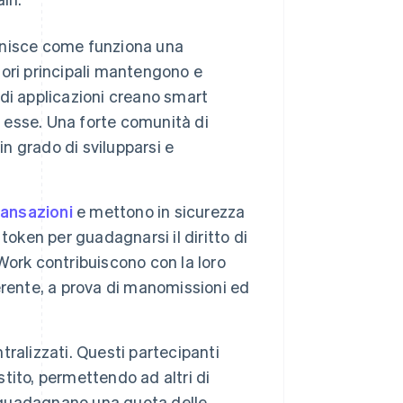
finisce come funziona una
atori principali mantengono e
i di applicazioni creano smart
i esse. Una forte comunità di
in grado di svilupparsi e
ransazioni
e mettono in sicurezza
 token per guadagnarsi il diritto di
 Work contribuiscono con la loro
oerente, a prova di manomissioni ed
tralizzati. Questi partecipanti
stito, permettendo ad altri di
o guadagnano una quota delle