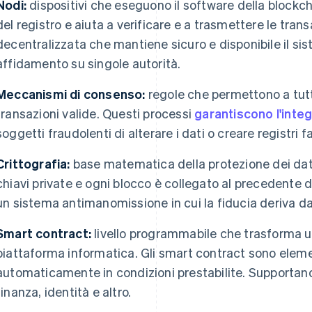
Nodi:
dispositivi che eseguono il software della block
del registro e aiuta a verificare e a trasmettere le tran
decentralizzata che mantiene sicuro e disponibile il si
affidamento su singole autorità.
Meccanismi di consenso:
regole che permettono a tutti
transazioni valide. Questi processi
garantiscono l'integ
soggetti fraudolenti di alterare i dati o creare registri fa
Crittografia:
base matematica della protezione dei dati
chiavi private e ogni blocco è collegato al precedente da 
un sistema antimanomissione in cui la fiducia deriva da
Smart contract:
livello programmabile che trasforma u
piattaforma informatica. Gli smart contract sono eleme
automaticamente in condizioni prestabilite. Supportano
finanza, identità e altro.