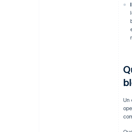
Qu
b
Un 
ope
com
Que