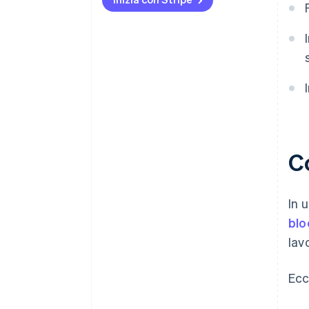
dell’utente
Dai la priorità alla sicurezza e
alla conformità
C
In 
blo
lav
Ecc