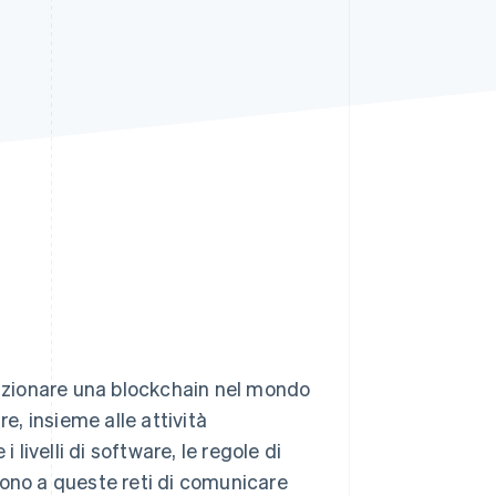
Stripe Sessions 2026
Scopri come Stripe sta
costruendo
l'infrastruttura
economica per l'IA.
Guarda ora
nzionare una blockchain nel mondo
e, insieme alle attività
ivelli di software, le regole di
tono a queste reti di comunicare