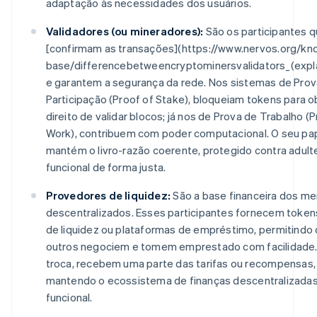
adaptação às necessidades dos usuários.
Validadores (ou mineradores):
São os participantes 
[confirmam as transações](https://www.nervos.org/k
base/difference
between
crypto
miners
validators_(exp
e garantem a segurança da rede. Nos sistemas de Prov
Participação (Proof of Stake), bloqueiam tokens para o
direito de validar blocos; já nos de Prova de Trabalho (P
Work), contribuem com poder computacional. O seu pa
mantém o livro-razão coerente, protegido contra adult
funcional de forma justa.
Provedores de liquidez:
São a base financeira dos m
descentralizados. Esses participantes fornecem token
de liquidez ou plataformas de empréstimo, permitindo
outros negociem e tomem emprestado com facilidade
troca, recebem uma parte das tarifas ou recompensas,
mantendo o ecossistema de finanças descentralizadas 
funcional.