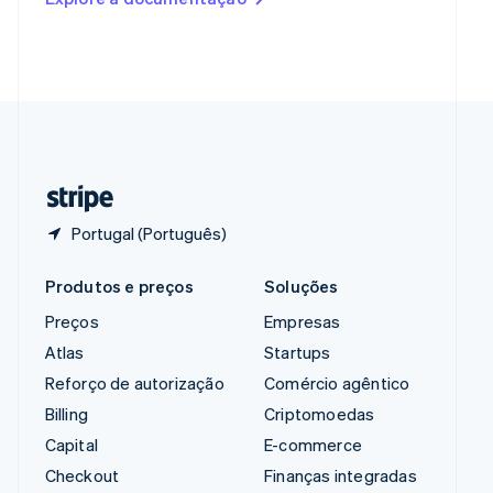
English
Singapura
English
简体中文
Suécia
Svenska
English
Suíça
Deutsch
Français
Italiano
English
Tailândia
ไทย
English
Portugal (Português)
Produtos e preços
Soluções
Preços
Empresas
Atlas
Startups
Reforço de autorização
Comércio agêntico
Billing
Criptomoedas
Capital
E-commerce
Checkout
Finanças integradas