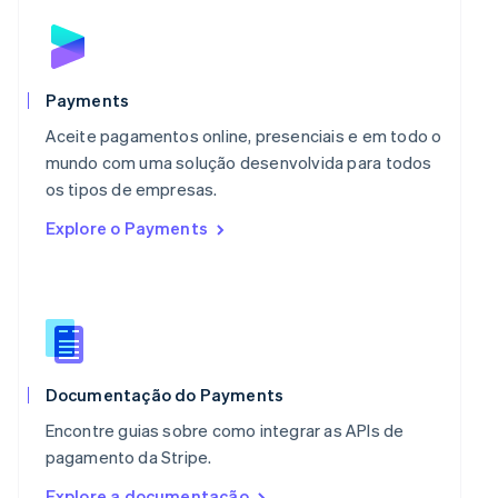
English
简体中文
Malta
English
México
Español
English
Payments
Noruega
Aceite pagamentos online, presenciais e em todo o
English
Nova Zelândia
mundo com uma solução desenvolvida para todos
English
os tipos de empresas.
Países Baixos
Explore o Payments
Nederlands
English
Polônia
English
Portugal
Português
English
RAE de Hong Kong, China
English
简体中文
Reino Unido
Documentação do Payments
English
Encontre guias sobre como integrar as APIs de
República Tcheca
pagamento da Stripe.
English
Romênia
Explore a documentação