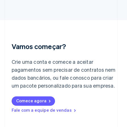
English
Grécia
English
Hungria
English
Índia
English
Irlanda
Vamos começar?
English
Itália
Italiano
English
Crie uma conta e comece a aceitar
Japão
pagamentos sem precisar de contratos nem
日本語
English
dados bancários, ou fale conosco para criar
Letônia
English
um pacote personalizado para sua empresa.
Liechtenstein
Deutsch
English
Lituânia
Comece agora
English
Fale com a equipe de vendas
Luxemburgo
Français
Deutsch
English
Malásia