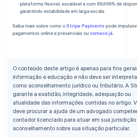
plataforma flexível, escalável e com 99,999% de disponi
garantindo estabilidade em larga escala.
Saiba mais sobre como o
Stripe Payments
pode impulsio
pagamentos online e presenciais ou
comece já
.
Alemanha
Deutsch
English
Austrália
English
Áustria
Deutsch
English
O conteúdo deste artigo é apenas para fins gerai
Bélgica
informação e educação e não deve ser interpret
Nederlands
Français
Deutsch
English
Brasil
como aconselhamento jurídico ou tributário. A St
Português
English
garante a exatidão, integridade, adequação ou
Bulgária
atualidade das informações contidas no artigo. 
English
Canadá
deve procurar a ajuda de um advogado compete
English
Français
contador licenciado para atuar em sua jurisdição
China continental
简体中文
English
aconselhamento sobre sua situação particular.
Chipre