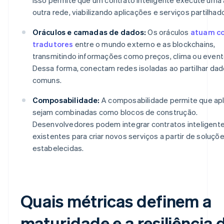
outra rede, viabilizando aplicações e serviços partilhad
Oráculos e camadas de dados:
Os oráculos
atuam c
tradutores
entre o mundo externo e as blockchains,
transmitindo informações como preços, clima ou event
Dessa forma, conectam redes isoladas ao partilhar da
comuns.
Composabilidade:
A composabilidade permite que ap
sejam combinadas como blocos de construção.
Desenvolvedores podem integrar contratos inteligent
existentes para criar novos serviços a partir de soluçõe
estabelecidas.
Quais métricas definem a
maturidade e a resiliência 