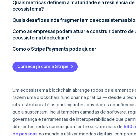
Quais métricas definem a maturidade e a resiliência de
ecossistema?
Quais desafios ainda fragmentam os ecossistemas blo
Impasse de governança
Como as empresas podem atuar e construir dentro de
ecossistema blockchain?
Redes fragmentadas
Escolha o ambiente certo
Como o Stripe Payments pode ajudar
Riscos de segurança
Projete para a interoperabilidade
Comece já com a Stripe
Priorize a experiência do usuário
Garanta segurança e conformidade
Um ecossistema blockchain abrange todos os elementos 
fazem uma blockchain funcionar na prática — desde a tecn
infraestrutura até os participantes, atividades econômicas
que a sustentam. Inclui também camadas de software, reg
governança e ferramentas de interoperabilidade que per
diferentes redes comuniquem entre si. Com mais de
560 
de pessoas
no mundo a utilizar moedas digitais, compree