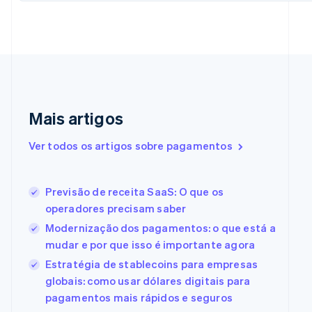
English
Croácia
English
Italiano
Dinamarca
English
Emirados Árabes Unidos
English
Eslováquia
Mais artigos
English
Eslovênia
Ver todos os artigos sobre pagamentos
English
Italiano
Espanha
Español
English
Estados Unidos
Previsão de receita SaaS: O que os
English
Español
简体中文
operadores precisam saber
Estônia
Modernização dos pagamentos: o que está a
English
mudar e por que isso é importante agora
Finlândia
English
Svenska
Estratégia de stablecoins para empresas
França
globais: como usar dólares digitais para
Français
English
pagamentos mais rápidos e seguros
Gibraltar