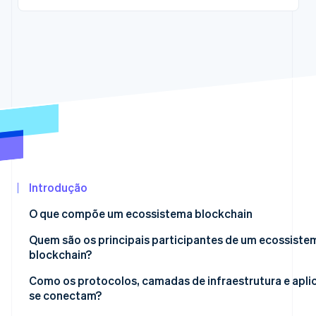
Veja o que está chegando
Radar
Prevenção de fraudes
Ecossistema
Atlas
Parceiros
Incorporação de startups
Stripe App
Climate
Marketplace
Remoção de carbono
Identity
Verificação de identidade
Introdução
O que compõe um ecossistema blockchain
Stripe Sessions 2026
Quem são os principais participantes de um ecossiste
Veja como a Stripe está construindo a infraestrutura eco
blockchain?
Assista agora
Como os protocolos, camadas de infraestrutura e apli
se conectam?