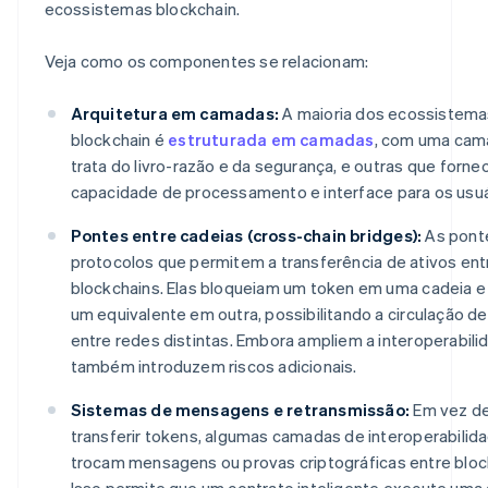
ecossistemas blockchain.
Veja como os componentes se relacionam:
Arquitetura em camadas:
A maioria dos ecossistema
blockchain é
estruturada em camadas
, com uma cam
trata do livro-razão e da segurança, e outras que forn
capacidade de processamento e interface para os usuá
Pontes entre cadeias (cross-chain bridges):
As pont
protocolos que permitem a transferência de ativos ent
blockchains. Elas bloqueiam um token em uma cadeia 
um equivalente em outra, possibilitando a circulação de
entre redes distintas. Embora ampliem a interoperabili
também introduzem riscos adicionais.
Sistemas de mensagens e retransmissão:
Em vez d
transferir tokens, algumas camadas de interoperabilid
trocam mensagens ou provas criptográficas entre bloc
Isso permite que um contrato inteligente execute uma