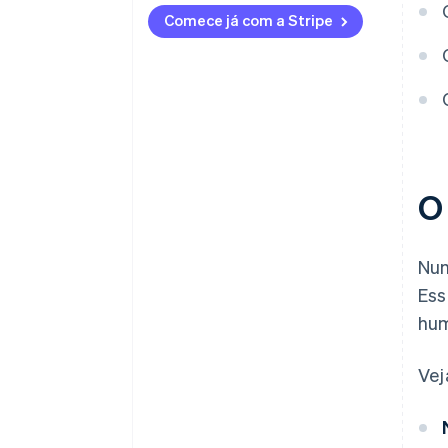
Comece já com a Stripe
Priorize a experiência do
usuário
Garanta segurança e
conformidade
O
Num
Ess
hum
Vej