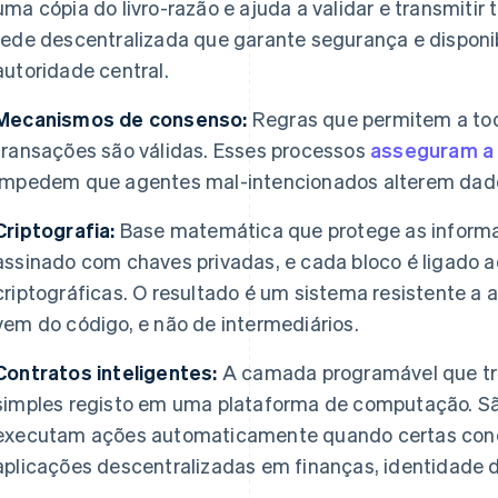
uma cópia do livro-razão e ajuda a validar e transmiti
rede descentralizada que garante segurança e dispon
autoridade central.
Mecanismos de consenso:
Regras que permitem a tod
transações são válidas. Esses processos
asseguram a 
impedem que agentes mal-intencionados alterem dados
Criptografia:
Base matemática que protege as inform
assinado com chaves privadas, e cada bloco é ligado a
criptográficas. O resultado é um sistema resistente a 
vem do código, e não de intermediários.
Contratos inteligentes:
A camada programável que tr
simples registo em uma plataforma de computação. Sã
executam ações automaticamente quando certas cond
aplicações descentralizadas em finanças, identidade di