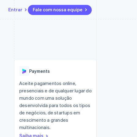
Entrar
Fale com nossa equipe
Recursos
Ecossistema
Contato
 marketplaces
Mais
Integrações de aplicativos
Parceiros
Fale com a equipe de vendas
Product roadmap
sões
Exemplos de códigos
Stripe App Marketplace
Seja um parceiro
Veja o que está chegando
ara plataformas
Blog de desenvolvedores
zer
Status da API
Radar
Prevenção de fraudes
Payments
Atlas
ativos
Incorporação de startups
Aceite pagamentos online,
presenciais e de qualquer lugar do
Climate
Remoção de carbono
mundo com uma solução
desenvolvida para todos os tipos
de negócios, de startups em
crescimento a grandes
multinacionais.
Saiba mais