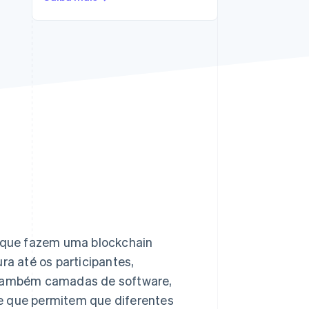
Stripe Sessions 2026
Veja como a Stripe está
construindo a
infraestrutura
econômica da IA.
Assista agora
 que fazem uma blockchain
ra até os participantes,
i também camadas de software,
e que permitem que diferentes