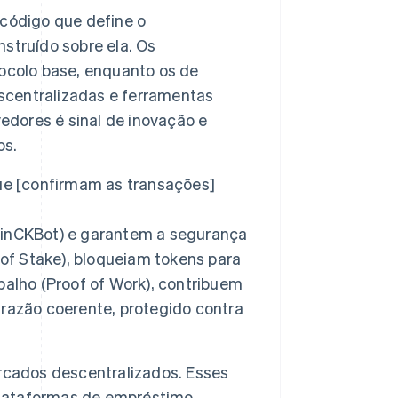
 código que define o
struído sobre ela. Os
ocolo base, enquanto os de
escentralizadas e ferramentas
dores é sinal de inovação e
os.
ue [confirmam as transações]
ainCKBot) e garantem a segurança
 of Stake), bloqueiam tokens para
abalho (Proof of Work), contribuem
razão coerente, protegido contra
rcados descentralizados. Esses
plataformas de empréstimo,