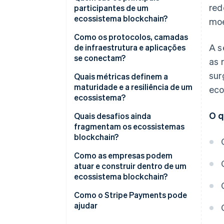
red
participantes de um
ecossistema blockchain?
moe
Como os protocolos, camadas
A s
de infraestrutura e aplicações
se conectam?
as 
sur
Quais métricas definem a
maturidade e a resiliência de um
eco
ecossistema?
O q
Quais desafios ainda
fragmentam os ecossistemas
blockchain?
Impasse de governança
Como as empresas podem
atuar e construir dentro de um
Redes fragmentadas
ecossistema blockchain?
Riscos de segurança
Escolha o ambiente certo
Como o Stripe Payments pode
ajudar
Projete para a
interoperabilidade