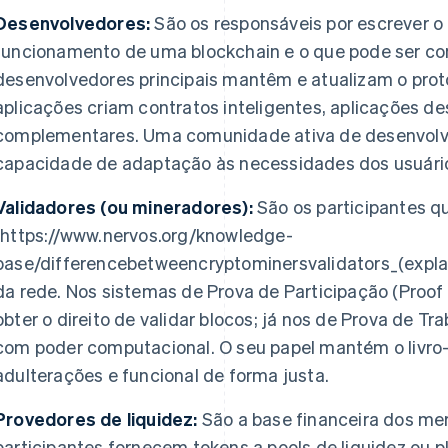
Desenvolvedores:
São os responsáveis por escrever o
funcionamento de uma blockchain e o que pode ser con
desenvolvedores principais mantêm e atualizam o prot
aplicações criam contratos inteligentes, aplicações d
complementares. Uma comunidade ativa de desenvolve
capacidade de adaptação às necessidades dos usuári
Validadores (ou mineradores):
São os participantes q
(https://www.nervos.org/knowledge-
base/difference
between
crypto
miners
validators_(expl
da rede. Nos sistemas de Prova de Participação (Proof
obter o direito de validar blocos; já nos de Prova de Tr
com poder computacional. O seu papel mantém o livro-
adulterações e funcional de forma justa.
Provedores de liquidez:
São a base financeira dos me
participantes fornecem tokens a pools de liquidez ou 